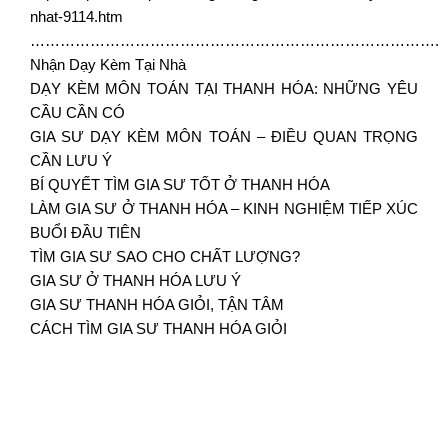
nhat-9114.htm
……………………………………………………………………….
Nhận Dạy Kèm Tại Nhà
DẠY KÈM MÔN TOÁN TẠI THANH HÓA: NHỮNG YÊU
CẦU CẦN CÓ
GIA SƯ DẠY KÈM MÔN TOÁN – ĐIỀU QUAN TRỌNG
CẦN LƯU Ý
BÍ QUYẾT TÌM GIA SƯ TỐT Ở THANH HÓA
LÀM GIA SƯ Ở THANH HÓA – KINH NGHIỆM TIẾP XÚC
BUỔI ĐẦU TIÊN
TÌM GIA SƯ SAO CHO CHẤT LƯỢNG?
GIA SƯ Ở THANH HÓA LƯU Ý
GIA SƯ THANH HÓA GIỎI, TẬN TÂM
CÁCH TÌM GIA SƯ THANH HÓA GIỎI