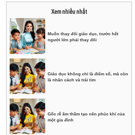
Xem nhiều nhất
Muốn thay đổi giáo dục, trước hết
người lớn phải thay đổi
Giáo dục không chỉ là điểm số, mà còn
là nhân cách và trái tim
Gốc rễ âm thầm tạo nên phúc khí của
một gia đình