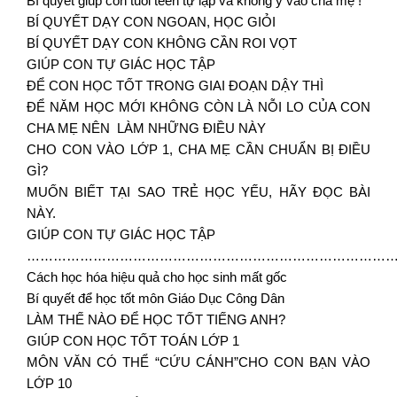
Bí quyết giúp con tuổi teen tự lập và không ỷ vào cha mẹ !
BÍ QUYẾT DẠY CON NGOAN, HỌC GIỎI
BÍ QUYẾT DẠY CON KHÔNG CẦN ROI VỌT
GIÚP CON TỰ GIÁC HỌC TẬP
ĐỂ CON HỌC TỐT TRONG GIAI ĐOẠN DẬY THÌ
ĐỂ NĂM HỌC MỚI KHÔNG CÒN LÀ NỖI LO CỦA CON
CHA MẸ NÊN LÀM NHỮNG ĐIỀU NÀY
CHO CON VÀO LỚP 1, CHA MẸ CẦN CHUẨN BỊ ĐIỀU
GÌ?
MUỐN BIẾT TẠI SAO TRẺ HỌC YẾU, HÃY ĐỌC BÀI
NÀY.
GIÚP CON TỰ GIÁC HỌC TẬP
……………………………………………………………………………
Cách học hóa hiệu quả cho học sinh mất gốc
Bí quyết để học tốt môn Giáo Dục Công Dân
LÀM THẾ NÀO ĐỂ HỌC TỐT TIẾNG ANH?
GIÚP CON HỌC TỐT TOÁN LỚP 1
MÔN VĂN CÓ THỂ “CỨU CÁNH”CHO CON BẠN VÀO
LỚP 10