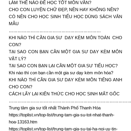
LÀM THẾ NÀO ĐỂ HỌC TỐT MÔN VĂN?
CHO CON LUYỆN CHỮ ĐẸP, NÊN HAY KHÔNG NÊN?
CÓ NÊN CHO HỌC SINH TIỂU HỌC DÙNG SÁCH VĂN
MẪU
………………………………………………………
KHI NÀO THÌ CẦN GIA SƯ DẠY KÈM MÔN TOÁN CHO
CON?
TẠI SAO CON BẠN CẦN MỘT GIA SƯ DẠY KÈM MÔN
VẬT LÝ?
TẠI SAO CON BẠN LẠI CẦN MỘT GIA SƯ TIỂU HỌC?
Khi nào thì con bạn cần một gia sư dạy kèm môn hóa?
KHI NÀO THÌ CẦN GIA SƯ DẠY KÈM MÔN TIẾNG ANH
CHO CON?
CÁCH LẤY LẠI KIẾN THỨC CHO HỌC SINH MẤT GỐC
…………………………………………………………………………
Trung tâm gia sư tốt nhất Thành Phố Thanh Hóa
https://toplist.vn/top-list/trung-tam-gia-su-tot-nhat-thanh-
hoa-13163.htm
https://toplist.vn/top-list/trung-tam-gia-su-tai-ha-noi-uy-tin-