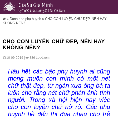
Gia Sư Gia Minh
Uy Tín Và Chất Lượng Số 1 Tại Việt Nam
»
Dành cho phụ huynh
»
CHO CON LUYỆN CHỮ ĐẸP, NÊN HAY
KHÔNG NÊN?
CHO CON LUYỆN CHỮ ĐẸP, NÊN HAY
KHÔNG NÊN?
10-09-2019 |
886 Lượt xem
Hầu hết các bậc phụ huynh ai cũng
mong muốn con mình có một nét
chữ thật đẹp, từ ngàn xưa ông bà ta
luôn cho rằng nét chữ phản ánh tính
người. Trong xã hội hiện nay việc
cho con luyện chữ nở rộ. Các phụ
huynh hè đến thi đua nhau cho trẻ