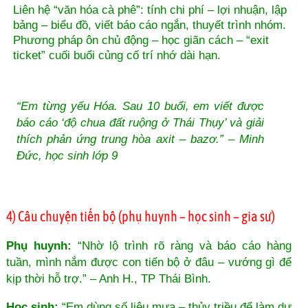
Liên hệ “văn hóa cà phê”: tính chi phí – lợi nhuận, lập
bảng – biểu đồ, viết báo cáo ngắn, thuyết trình nhóm.
Phương pháp ôn chủ động – học giãn cách – “exit
ticket” cuối buổi củng cố trí nhớ dài hạn.
“Em từng yếu Hóa. Sau 10 buổi, em viết được
báo cáo ‘độ chua đất ruộng ở Thái Thụy’ và giải
thích phản ứng trung hòa axit – bazơ.” – Minh
Đức, học sinh lớp 9
4) Câu chuyện tiến bộ (phụ huynh – học sinh – gia sư)
Phụ huynh:
“Nhờ lộ trình rõ ràng và báo cáo hàng
tuần, mình nắm được con tiến bộ ở đâu – vướng gì để
kịp thời hỗ trợ.” – Anh H., TP Thái Bình.
Học sinh:
“Em dùng số liệu mưa – thủy triều để làm dự