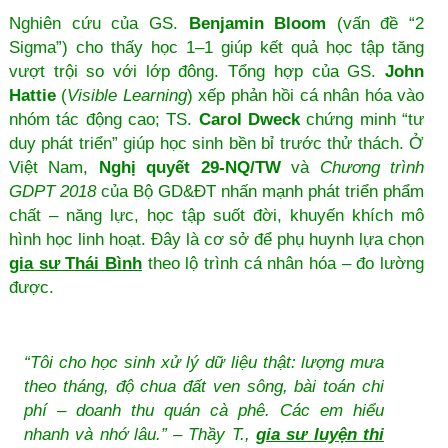
Nghiên cứu của GS.
Benjamin Bloom
(vấn đề “2
Sigma”) cho thấy học 1–1 giúp kết quả học tập tăng
vượt trội so với lớp đông. Tổng hợp của GS.
John
Hattie
(
Visible Learning
) xếp phản hồi cá nhân hóa vào
nhóm tác động cao; TS.
Carol Dweck
chứng minh “tư
duy phát triển” giúp học sinh bền bỉ trước thử thách. Ở
Việt Nam,
Nghị quyết 29-NQ/TW
và
Chương trình
GDPT 2018
của Bộ GD&ĐT nhấn mạnh phát triển phẩm
chất – năng lực, học tập suốt đời, khuyến khích mô
hình học linh hoạt. Đây là cơ sở để phụ huynh lựa chọn
gia sư Thái Bình
theo lộ trình cá nhân hóa – đo lường
được.
“Tôi cho học sinh xử lý dữ liệu thật: lượng mưa
theo tháng, độ chua đất ven sông, bài toán chi
phí – doanh thu quán cà phê. Các em hiểu
nhanh và nhớ lâu.” – Thầy T.,
gia sư luyện thi