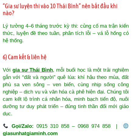
“Gia sư luyện thi vào 10 Thái Bình” nên bắt đầu khi
nào?
Lý tưởng 4–6 tháng trước kỳ thi: củng cố ma trận kiến
thức, luyện đề theo tuần, phân tích lỗi – vá lỗ hổng có
hệ thống.
6) Cam kết & liên hệ
Với
gia sư Thái Bình
, mỗi buổi học là một trải nghiệm
gắn với “đất và người” quê lúa: khí hậu theo mùa, đất
phù sa ven sông – ven biển, cùng nhịp sống công
nghiệp – dịch vụ và văn hóa cà phê hiện đại. Chúng tôi
cam kết lộ trình cá nhân hóa, minh bạch tiến độ, nuôi
dưỡng tư duy phát triển – đúng tinh thần đổi mới giáo
dục.
Gọi/Zalo:
0915 310 858 – 0968 974 858 |
giasunhatgiaminh.com