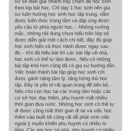
sư sẽ diễn giải nhanh hay chậm để học sinh
theo kịp bài học. Chỉ dạy 1 học sinh nên gia
sư luôn hướng học sinh học tập trung, nắm
được kiến thức trọng tâm và đáp ứng được
yêu cầu từ phía người học. - Những vướng
mắc, những nội dung chưa hiểu trên lớp sẽ
được diễn giải một cách chi tiết, đầy đủ giúp
học sinh hiểu và thực hành được ngay sau
đó. - Khi đã hiểu bài thì các bài tập về nhà,
học sinh có thể tự làm được. Nếu có những
bài tập khó hơn cũng đã có gia sư hướng dẫn.
Việc hoàn thành bài tập giúp học sinh cởi
được gánh nặng tâm lý, tăng hứng thú học
tập. Đây là yếu tố rất quan trọng để tiến bộ. -
Nếu cho con học tại các trung tâm hoặc các
cơ sở học dạy thêm, phụ huynh mất nhiều
thời gian đưa rước. Những học sinh có thể tự
đi được cũng mất thời gian đi lại và việc học
thêm vào buổi tối cũng rất dễ phát sinh việc
ngoài ý muốn khiến phụ huynh có nhiều lo
lắng. Các em học tại nhà, phụ huynh có nhiều