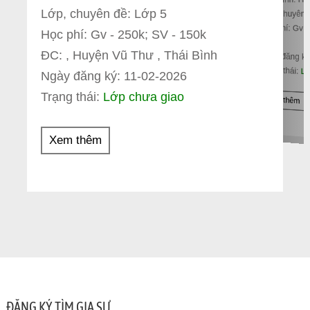
Lớp, chuyên đề: Lớp 5
Lớp, chuyên 
Học phí: Gv 
Học phí: Gv - 250k; SV - 150k
ĐC: , ,
ĐC: , Huyện Vũ Thư , Thái Bình
Ngày đăng ký
Trạng thái:
Lớ
Ngày đăng ký: 11-02-2026
Trạng thái:
Lớp chưa giao
Xem thêm
Xem thêm
ĐĂNG KÝ TÌM GIA SƯ