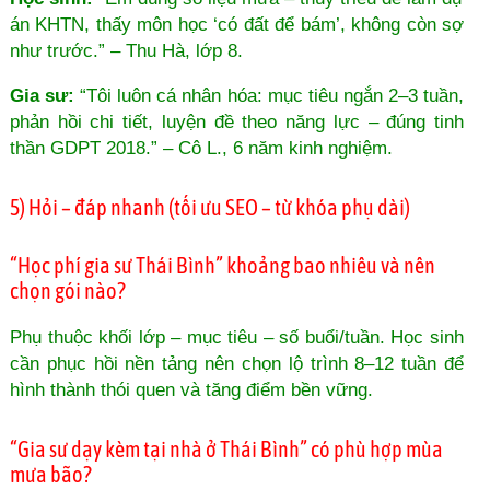
án KHTN, thấy môn học ‘có đất để bám’, không còn sợ
như trước.” – Thu Hà, lớp 8.
Gia sư:
“Tôi luôn cá nhân hóa: mục tiêu ngắn 2–3 tuần,
phản hồi chi tiết, luyện đề theo năng lực – đúng tinh
thần GDPT 2018.” – Cô L., 6 năm kinh nghiệm.
5) Hỏi – đáp nhanh (tối ưu SEO – từ khóa phụ dài)
“Học phí gia sư Thái Bình” khoảng bao nhiêu và nên
chọn gói nào?
Phụ thuộc khối lớp – mục tiêu – số buổi/tuần. Học sinh
cần phục hồi nền tảng nên chọn lộ trình 8–12 tuần để
hình thành thói quen và tăng điểm bền vững.
“Gia sư dạy kèm tại nhà ở Thái Bình” có phù hợp mùa
mưa bão?