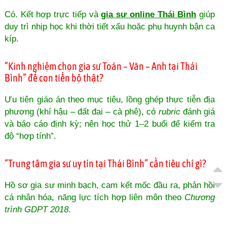
Có. Kết hợp trực tiếp và
gia sư online Thái Bình
giúp
duy trì nhịp học khi thời tiết xấu hoặc phụ huynh bận ca
kíp.
“Kinh nghiệm chọn gia sư Toán – Văn – Anh tại Thái
Bình” để con tiến bộ thật?
Ưu tiên giáo án theo mục tiêu, lồng ghép thực tiễn địa
phương (khí hậu – đất đai – cà phê), có
rubric
đánh giá
và báo cáo định kỳ; nên học thử 1–2 buổi để kiểm tra
độ “hợp tính”.
“Trung tâm gia sư uy tín tại Thái Bình” cần tiêu chí gì?
Hồ sơ gia sư minh bạch, cam kết mốc đầu ra, phản hồi
cá nhân hóa, năng lực tích hợp liên môn theo
Chương
trình GDPT 2018
.