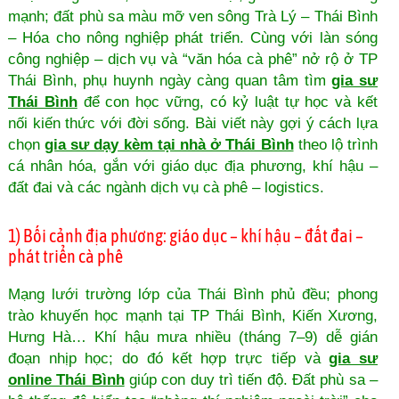
mạnh; đất phù sa màu mỡ ven sông Trà Lý – Thái Bình
– Hóa cho nông nghiệp phát triển. Cùng với làn sóng
công nghiệp – dịch vụ và “văn hóa cà phê” nở rộ ở TP
Thái Bình, phụ huynh ngày càng quan tâm tìm
gia sư
Thái Bình
để con học vững, có kỷ luật tự học và kết
nối kiến thức với đời sống. Bài viết này gợi ý cách lựa
chọn
gia sư dạy kèm tại nhà ở Thái Bình
theo lộ trình
cá nhân hóa, gắn với giáo dục địa phương, khí hậu –
đất đai và các ngành dịch vụ cà phê – logistics.
1) Bối cảnh địa phương: giáo dục – khí hậu – đất đai –
phát triển cà phê
Mạng lưới trường lớp của Thái Bình phủ đều; phong
trào khuyến học mạnh tại TP Thái Bình, Kiến Xương,
Hưng Hà… Khí hậu mưa nhiều (tháng 7–9) dễ gián
đoạn nhịp học; do đó kết hợp trực tiếp và
gia sư
online Thái Bình
giúp con duy trì tiến độ. Đất phù sa –