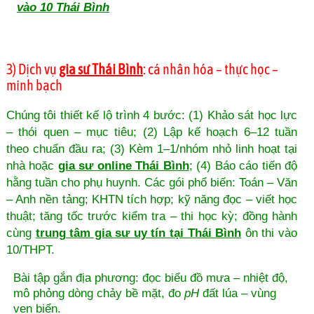
vào 10 Thái Bình
3) Dịch vụ
gia sư Thái Bình
: cá nhân hóa – thực học –
minh bạch
Chúng tôi thiết kế lộ trình 4 bước: (1) Khảo sát học lực
– thói quen – mục tiêu; (2) Lập kế hoạch 6–12 tuần
theo chuẩn đầu ra; (3) Kèm 1–1/nhóm nhỏ linh hoạt tại
nhà hoặc
gia sư online Thái Bình
; (4) Báo cáo tiến độ
hằng tuần cho phụ huynh. Các gói phổ biến: Toán – Văn
– Anh nền tảng; KHTN tích hợp; kỹ năng đọc – viết học
thuật; tăng tốc trước kiểm tra – thi học kỳ; đồng hành
cùng
trung tâm gia sư uy tín tại Thái Bình
ôn thi vào
10/THPT.
Bài tập gắn địa phương: đọc biểu đồ mưa – nhiệt độ,
mô phỏng dòng chảy bề mặt, đo
pH
đất lúa – vùng
ven biển.