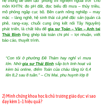
hệ thống đê biển tạo “phòng thí nghiệm ngoài trời” cho
môn KHTN: đo pH đất, đọc biểu đồ mưa – thủy triều,
mô phỏng ngập cục bộ. Bên cạnh nông nghiệp – may
mặc – làng nghề, hệ sinh thái
cà phê đặc sản
(quán cà
phê, rang–xay, chuỗi cung ứng kết nối Tây Nguyên)
phát triển, là chất liệu để
gia sư Toán – Văn – Anh tại
Thái Bình
lồng ghép bài toán chi phí – lợi nhuận, viết
báo cáo, thuyết trình.
“Con tôi ở phường Đề Thám hay nghỉ vì mưa
lớn. Nhờ
gia sư Thái Bình
sắp lịch linh hoạt và
kèm bù online, điểm Toán của cháu tăng từ 6,4
lên 8,2 sau 8 tuần.” – Chị Mai, phụ huynh lớp 8
2) Minh chứng khoa học & chủ trương giáo dục: vì sao
dạy kèm 1–1 hiệu quả?