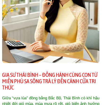
GIA SƯ THÁI BÌNH – ĐỒNG HÀNH CÙNG CON TỪ
MIỀN PHÙ SA SÔNG TRÀ LÝ ĐẾN CÁNH CỬA TRI
THỨC
Giữa “vựa lúa” đồng bằng Bắc Bộ, Thái Bình có khí hậu
nhiệt đới gió mùa, mùa mưa rõ rệt, gió biển ảnh hưởng