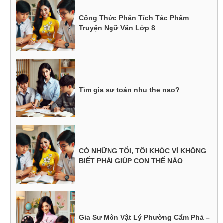
Công Thức Phân Tích Tác Phẩm
Truyện Ngữ Văn Lớp 8
Tìm gia sư toán nhu the nao?
CÓ NHỮNG TỐI, TÔI KHÓC VÌ KHÔNG
BIẾT PHẢI GIÚP CON THẾ NÀO
Gia Sư Môn Vật Lý Phường Cẩm Phả –