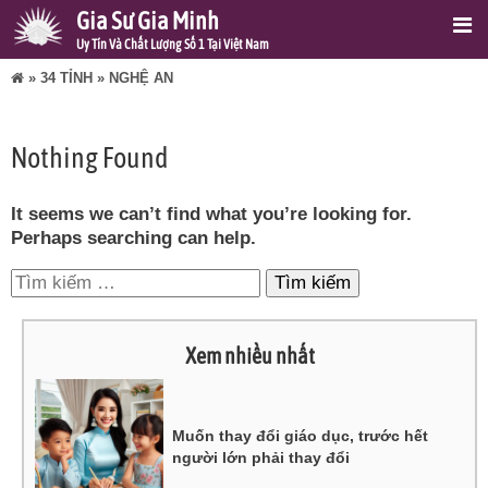
Gia Sư Gia Minh
Uy Tín Và Chất Lượng Số 1 Tại Việt Nam
»
34 TỈNH
»
NGHỆ AN
Nothing Found
It seems we can’t find what you’re looking for.
Perhaps searching can help.
Tìm
kiếm
cho:
Xem nhiều nhất
Muốn thay đổi giáo dục, trước hết
người lớn phải thay đổi