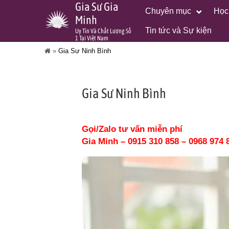
Gia Sư Gia
Chuyên mục
Học
Minh
Tin tức và Sự kiện
Uy Tín Và Chất Lượng Số
1 Tại Việt Nam
»
Gia Sư Ninh Bình
Gia Sư Ninh Bình
Gọi/Zalo tư vấn miễn phí
Gia Minh – 0915 310 858 – 0968 974 