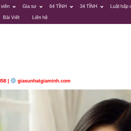
 viên
Gia sư
64 TỈNH
34 TỈNH
Luật hấp 
Bài Viết
Liên hệ
858 |
giasunhatgiaminh.com