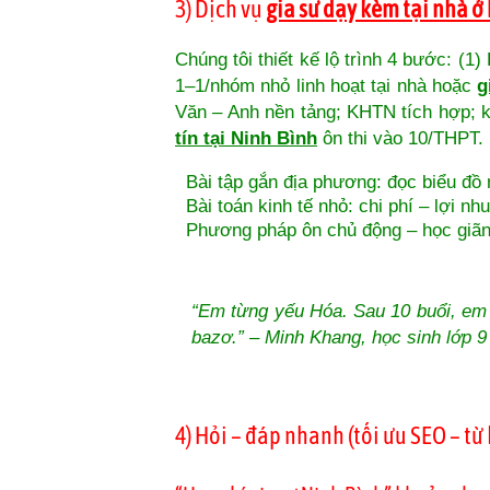
3) Dịch vụ
gia sư dạy kèm tại nhà ở
Chúng tôi thiết kế lộ trình 4 bước: (1
1–1/nhóm nhỏ linh hoạt tại nhà hoặc
g
Văn – Anh nền tảng; KHTN tích hợp; kỹ
tín tại Ninh Bình
ôn thi vào 10/THPT.
Bài tập gắn địa phương: đọc biểu đồ
Bài toán kinh tế nhỏ: chi phí – lợi n
Phương pháp ôn chủ động – học giãn c
“Em từng yếu Hóa. Sau 10 buổi, em 
bazơ.” – Minh Khang, học sinh lớp 9
4) Hỏi – đáp nhanh (tối ưu SEO – từ