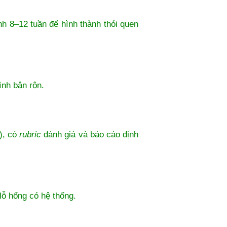
nh 8–12 tuần để hình thành thói quen
đình bận rộn.
ê), có
rubric
đánh giá và báo cáo định
 lỗ hổng có hệ thống.