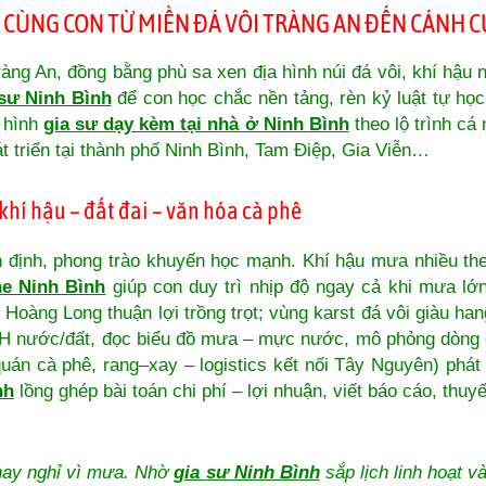
 CÙNG CON TỪ MIỀN ĐÁ VÔI TRÀNG AN ĐẾN CÁNH C
ràng An, đồng bằng phù sa xen địa hình núi đá vôi, khí hậu 
 sư Ninh Bình
để con học chắc nền tảng, rèn kỷ luật tự học
ô hình
gia sư dạy kèm tại nhà ở Ninh Bình
theo lộ trình cá
át triển tại thành phố Ninh Bình, Tam Điệp, Gia Viễn…
khí hậu – đất đai – văn hóa cà phê
 định, phong trào khuyến học mạnh. Khí hậu mưa nhiều the
ne Ninh Bình
giúp con duy trì nhịp độ ngay cả khi mưa lớ
Hoàng Long thuận lợi trồng trọt; vùng karst đá vôi giàu h
pH nước/đất, đọc biểu đồ mưa – mực nước, mô phỏng dòng 
uán cà phê, rang–xay – logistics kết nối Tây Nguyên) phát t
nh
lồng ghép bài toán chi phí – lợi nhuận, viết báo cáo, thuyết
hay nghỉ vì mưa. Nhờ
gia sư Ninh Bình
sắp lịch linh hoạt v