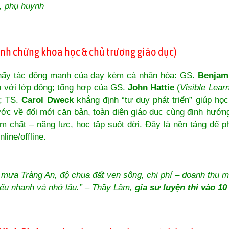
a, phụ huynh
inh chứng khoa học & chủ trương giáo dục)
thấy tác động mạnh của dạy kèm cá nhân hóa: GS.
Benjam
so với lớp đông; tổng hợp của GS.
John Hattie
(
Visible Lear
o; TS.
Carol Dweck
khẳng định “tư duy phát triển” giúp học
ớc về đổi mới căn bản, toàn diện giáo dục cùng định hướ
 chất – năng lực, học tập suốt đời. Đây là nền tảng để p
line/offline.
g mưa Tràng An, độ chua đất ven sông, chi phí – doanh thu m
ểu nhanh và nhớ lâu.” – Thầy Lâm,
gia sư luyện thi vào 10