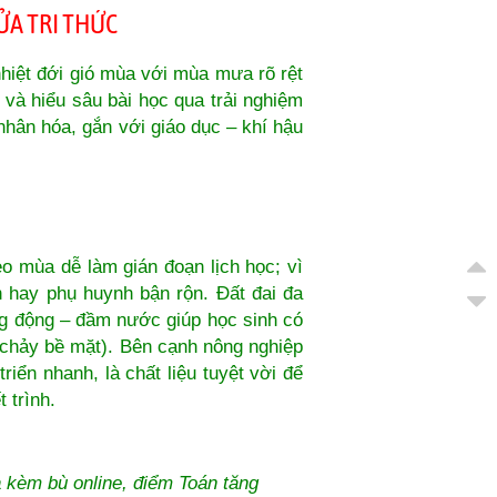
ỬA TRI THỨC
nhiệt đới gió mùa với mùa mưa rõ rệt
 và hiểu sâu bài học qua trải nghiệm
 nhân hóa, gắn với giáo dục – khí hậu
o mùa dễ làm gián đoạn lịch học; vì
n hay phụ huynh bận rộn. Đất đai đa
ang động – đầm nước giúp học sinh có
chảy bề mặt). Bên cạnh nông nghiệp
riển nhanh, là chất liệu tuyệt vời để
 trình.
à kèm bù online, điểm Toán tăng