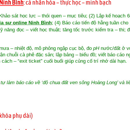
 Ninh Bình
: cá nhân hóa – thực học – minh bạch
) Khảo sát học lực – thói quen – mục tiêu; (2) Lập kế hoạch
ia sư online Ninh Bình
; (4) Báo cáo tiến độ hằng tuần cho
 năng đọc – viết học thuật; tăng tốc trước kiểm tra – thi;
 mưa – nhiệt độ, mô phỏng ngập cục bộ, đo
pH
nước/đất ở vù
huận chuỗi cà phê đặc sản; lập bảng – biểu đồ; viết báo cáo n
ách – “exit ticket” cuối buổi giúp củng cố trí nhớ dài hạn.
tự làm báo cáo về ‘độ chua đất ven sông Hoàng Long’ và liê
 khóa phụ dài)