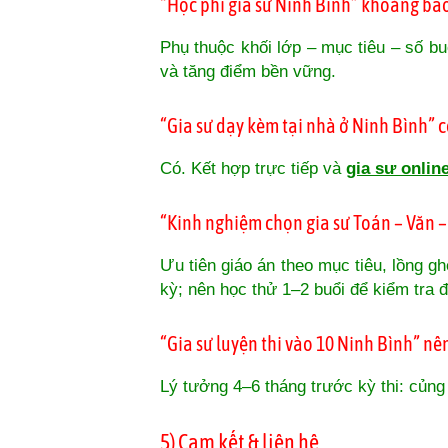
“Học phí gia sư Ninh Bình” khoảng ba
Phụ thuộc khối lớp – mục tiêu – số bu
và tăng điểm bền vững.
“Gia sư dạy kèm tại nhà ở Ninh Bình”
Có. Kết hợp trực tiếp và
gia sư onlin
“Kinh nghiệm chọn gia sư Toán – Văn – 
Ưu tiên giáo án theo mục tiêu, lồng g
kỳ; nên học thử 1–2 buổi để kiểm tra đ
“Gia sư luyện thi vào 10 Ninh Bình” nê
Lý tưởng 4–6 tháng trước kỳ thi: củng 
5) Cam kết & liên hệ