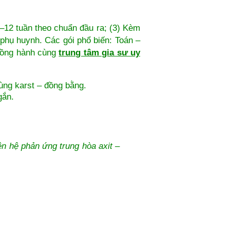
 6–12 tuần theo chuẩn đầu ra; (3) Kèm
 phụ huynh. Các gói phổ biến: Toán –
 đồng hành cùng
trung tâm gia sư uy
ng karst – đồng bằng.
gắn.
n hệ phản ứng trung hòa axit –