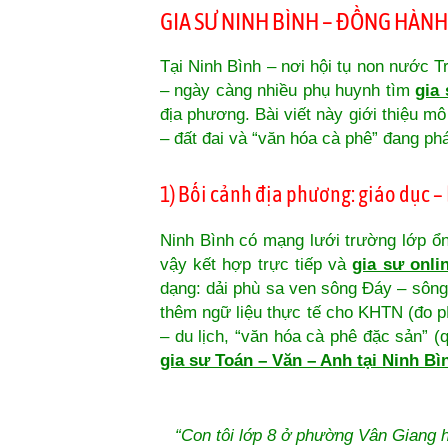
GIA SƯ NINH BÌNH – ĐỒNG HÀNH
Tại Ninh Bình – nơi hội tụ non nước T
– ngày càng nhiều phụ huynh tìm
gia
địa phương. Bài viết này giới thiệu m
– đất đai và “văn hóa cà phê” đang ph
1) Bối cảnh địa phương: giáo dục – 
Ninh Bình có mạng lưới trường lớp ổn
vậy kết hợp trực tiếp và
gia sư onli
dạng: dải phù sa ven sông Đáy – sông 
thêm ngữ liệu thực tế cho KHTN (đo 
– du lịch, “văn hóa cà phê đặc sản” (q
gia sư Toán – Văn – Anh tại Ninh Bì
“Con tôi lớp 8 ở phường Vân Giang 