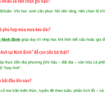
o nhiêu và nên chọn gói nào?
ổi/tuần. Với học sinh cần phục hồi nền tảng, nên chọn lộ trì
 có phù hợp mùa mưa kéo dài?
e Ninh Bình
giúp duy trì nhịp học khi thời tiết xấu hoặc gia 
Anh tại Ninh Bình” để con tiến bộ thật?
hép thực tiễn địa phương (khí hậu – đất đai – văn hóa cà ph
ộ “hợp tính”.
n bắt đầu khi nào?
cố ma trận kiến thức, luyện đề theo tuần, phân tích lỗi – vá