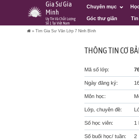
Gia Sư Gia
Chuyên mục
Học
Minh
Góc thư giãn
Tin
Uy Tín Và Chất Lượng
Số 1 Tại Việt Nam
»
Tìm Gia Sư Văn Lớp 7 Ninh Bình
THÔNG TIN CƠ BẢ
Mã số lớp:
7
Ngày đăng ký:
1
Môn học:
M
Lớp, chuyên đề:
L
Số học viên:
1 
Số buổi học/ tuần:
2