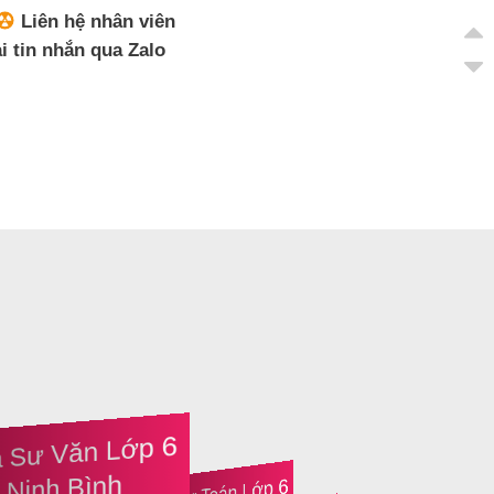
Liên hệ nhân viên
ại tin nhắn qua Zalo
a Sư Văn Lớp 6
i Ninh Bình