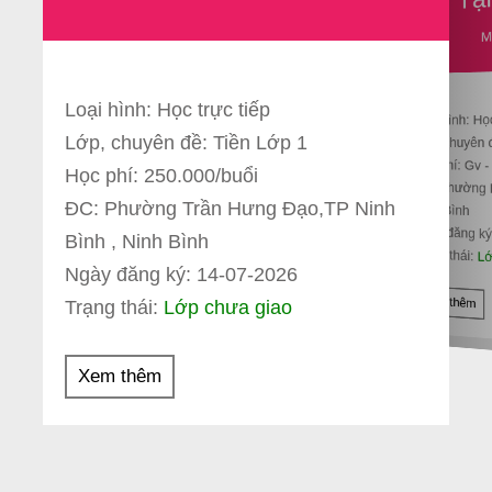
M
Loại hình: Học trực tiếp
Loại hình: Họ
Lớp, chuyên đề: Tiền Lớp 1
Lớp, chuyên 
Học phí: Gv 
Học phí: 250.000/buổi
ĐC: Phường 
ĐC: Phường Trần Hưng Đạo,TP Ninh
Ninh Bình
Ngày đăng ký
Bình , Ninh Bình
Trạng thái:
Lớ
Ngày đăng ký: 14-07-2026
Xem thêm
Trạng thái:
Lớp chưa giao
Xem thêm