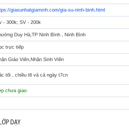
tps://giasunhatgiaminh.com/gia-su-ninh-binh.html
 - 300k; SV - 200k
hường Duy Hà,TP Ninh Bình , Ninh Bình
c trực tiếp
hận Giáo Viên,Nhận Sinh Viên
c tối , chiều t6 và cả ngày t7cn
ớp chưa giao
LỚP DẠY