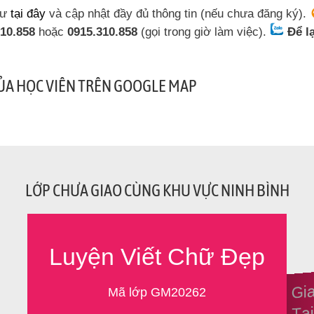
sư
tại đây
và cập nhật đầy đủ thông tin (nếu chưa đăng ký).
310.858
hoặc
0915.310.858
(gọi trong giờ làm việc).
Để l
CỦA HỌC VIÊN TRÊN GOOGLE MAP
LỚP CHƯA GIAO CÙNG KHU VỰC NINH BÌNH
Luyện Viết Chữ Đẹp
Tìm Gi
Mã lớp GM20262
Tạ