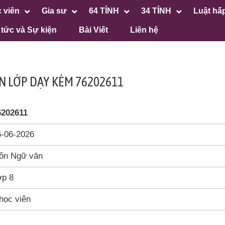
 viên
Gia sư
64 TỈNH
34 TỈNH
Luật hấ
 tức và Sự kiện
Bài Viết
Liên hệ
N LỚP DẠY KÈM 76202611
6202611
6-06-2026
ôn Ngữ văn
ớp 8
học viên