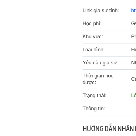
Link gia sư tỉnh:
ht
Học phí:
Gv
Khu vực:
P
Loại hình:
Họ
Yêu cầu gia sư:
N
Thời gian học
Cá
được:
Trạng thái:
L
Thông tin:
HƯỚNG DẪN NHẬN 