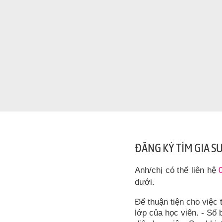
ĐĂNG KÝ TÌM GIA S
Anh/chị có thể liên hệ
dưới.
Để thuận tiện cho việc 
lớp của học viên. - Số b