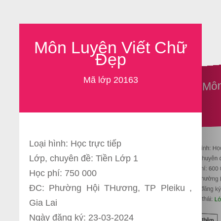
Môn Luyện Viết Chữ
Đẹp
Môn
Mã lớp 20163
Loại hình: Học trực tiếp
Loại hình: Họ
Lớp, chuyên đề: Tiền Lớp 1
Lớp, chuyên 
Học phí: 600
Học phí: 750 000
ĐC: Phường H
ĐC: Phường Hội THương, TP Pleiku ,
Ngày đăng ký
Trạng thái:
Lớ
Gia Lai
Ngày đăng ký: 23-03-2024
Xem thêm