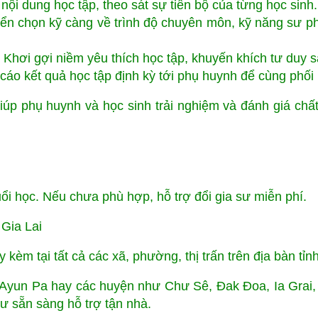
nội dung học tập, theo sát sự tiến bộ của từng học sinh.
tuyển chọn kỹ càng về trình độ chuyên môn, kỹ năng sư 
Khơi gợi niềm yêu thích học tập, khuyến khích tư duy s
 cáo kết quả học tập định kỳ tới phụ huynh để cùng phối 
Giúp phụ huynh và học sinh trải nghiệm và đánh giá chấ
uổi học. Nếu chưa phù hợp, hỗ trợ đổi gia sư miễn phí.
Gia Lai
èm tại tất cả các xã, phường, thị trấn trên địa bàn tỉnh
, Ayun Pa hay các huyện như Chư Sê, Đak Đoa, Ia Gra
ư sẵn sàng hỗ trợ tận nhà.