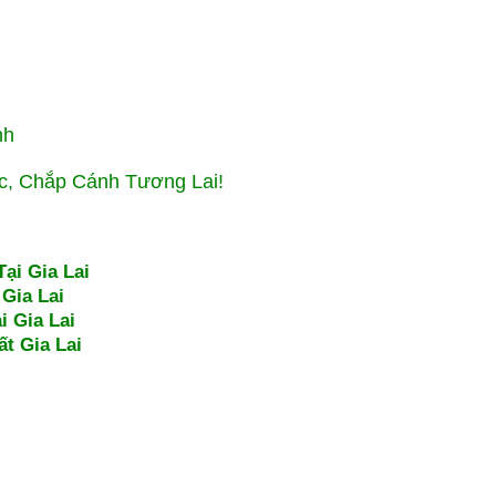
nh
ức, Chắp Cánh Tương Lai!
ại Gia Lai
Gia Lai
i Gia Lai
t Gia Lai