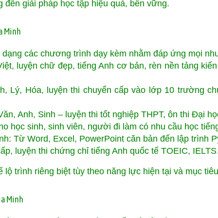
ng đến giải pháp học tập hiệu quả, bền vững.
ia Minh
đa dạng các chương trình dạy kèm nhằm đáp ứng mọi nhu
Việt, luyện chữ đẹp, tiếng Anh cơ bản, rèn nền tảng kiến
, Lý, Hóa, luyện thi chuyển cấp vào lớp 10 trường ch
n, Anh, Sinh – luyện thi tốt nghiệp THPT, ôn thi Đại học,
cho học sinh, sinh viên, người đi làm có nhu cầu học tiế
rình: Từ Word, Excel, PowerPoint căn bản đến lập trình 
c cấp, luyện thi chứng chỉ tiếng Anh quốc tế TOEIC, IELT
lộ trình riêng biệt tùy theo năng lực hiện tại và mục tiê
Gia Minh