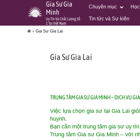
Gia Sư Gia
Chuyên mục
Học
Minh
Tin tức và Sự kiện
Uy Tín Và Chất Lượng Số
1 Tại Việt Nam
»
Gia Sư Gia Lai
Gia Sư Gia Lai
TRUNG TÂM GIA SƯ GIA MINH – DỊCH VỤ GIA 
Việc lựa chọn gia sư tại Gia Lai gi
huynh.
Bạn cần một trung tâm gia sư uy tín
Trung tâm Gia sư Gia Minh – với n