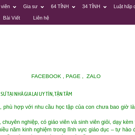
 viên
Gia sư
64 TỈNH
34 TỈNH
Luật hấp 
Bài Viết
Liên hệ
FACEBOOK
,
PAGE
,
ZALO
SƯ TẠI NHÀ GIA LAI UY TÍN, TẬN TÂM
ỏi, phù hợp với nhu cầu học tập của con chưa bao giờ l
, chuyên nghiệp, có giáo viên và sinh viên giỏi, dạy kèm
hiều năm kinh nghiệm trong lĩnh vực giáo dục – tự hào