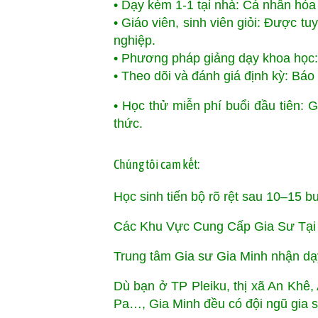
• Dạy kèm 1-1 tại nhà: Cá nhân hóa 
• Giáo viên, sinh viên giỏi: Được 
nghiệp.
• Phương pháp giảng dạy khoa học: 
• Theo dõi và đánh giá định kỳ: Báo
• Học thử miễn phí buổi đầu tiên: 
thức.
Chúng tôi cam kết:
Học sinh tiến bộ rõ rệt sau 10–15 b
Các Khu Vực Cung Cấp Gia Sư Tại 
Trung tâm Gia sư Gia Minh nhận dạy k
Dù bạn ở TP Pleiku, thị xã An Khê
Pa…, Gia Minh đều có đội ngũ gia s