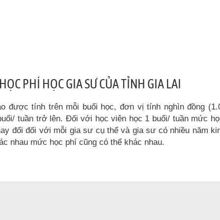
ỌC PHÍ HỌC GIA SƯ CỦA TỈNH GIA LAI
 được tính trên mỗi buổi học, đơn vị tính nghìn đồng (1.
buổi/ tuần trở lên. Đối với học viên học 1 buổi/ tuần mức h
ay đổi đối với mỗi gia sư cụ thể và gia sư có nhiều năm k
hác nhau mức học phí cũng có thể khác nhau.