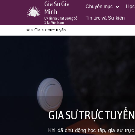
Gia Sư Gia
Chuyên mục
Học
Minh
Tin tức và Sự kiện
Uy Tín Và Chất Lượng Số
1 Tại Việt Nam
»
Gia sư trực tuyến
GIA SƯ TRỰC TUYẾN 
Khi đã chủ động học tập, gia sư trực