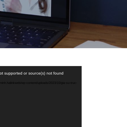
ot supported or source(s) not found
giaminh.halinkweb/wp-content/uploads/2023/10/gia-su-truc-