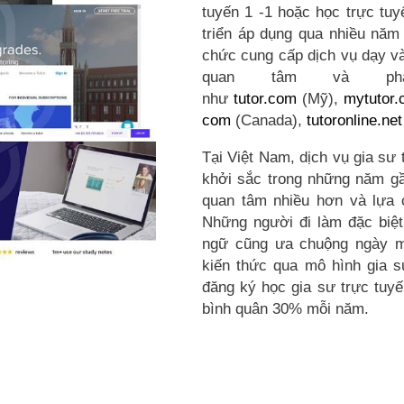
tuyến 1 -1 hoặc học trực tu
triển áp dụng qua nhiều năm 
chức cung cấp dịch vụ dạy và
quan tâm và phá
như
tutor.com
(Mỹ),
mytutor.
com
(Canada),
tutoronline.net
Tại Việt Nam, dịch vụ gia sư 
khởi sắc trong những năm g
quan tâm nhiều hơn và lựa 
Những người đi làm đặc biệt
ngữ cũng ưa chuộng ngày m
kiến thức qua mô hình gia s
đăng ký học gia sư trực tuyế
bình quân 30% mỗi năm.