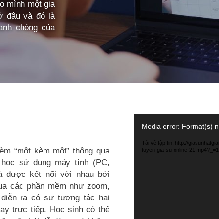
ho mình một gia
ở đâu và đó là
hanh chóng của
Trình
Media error: Format(s) n
chơi
Video
Tải về tập tin: http://giasunhat
 kèm “một kèm một” thông qua
tuyen-gia-su-online-21.mp4?_=1
 học sử dụng máy tính (PC,
và được kết nối với nhau bởi
qua các phần mềm như zoom,
diễn ra có sự tương tác hai
y trực tiếp. Học sinh có thể