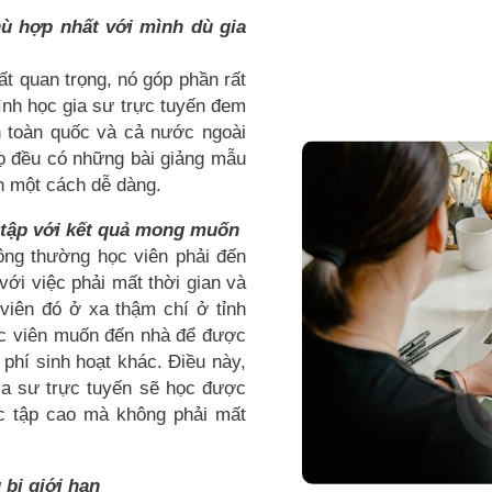
hù hợp nhất với mình dù gia
ất quan trọng, nó góp phần rất
ình học gia sư trực tuyến đem
n toàn quốc và cả nước ngoài
ọ đều có những bài giảng mẫu
n một cách dễ dàng.
c tập với kết quả mong muốn
ông thường học viên phải đến
với việc phải mất thời gian và
 viên đó ở xa thậm chí ở tỉnh
ọc viên muốn đến nhà để được
i phí sinh hoạt khác. Điều này,
ia sư trực tuyến sẽ học được
ọc tập cao mà không phải mất
 bị giới hạn