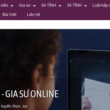
 viên
Gia sư
64 TỈNH
34 TỈNH
Luật hấp 
Bài Viết
Liên hệ
- GIA SƯ ONLINE
 tuyến thực sự