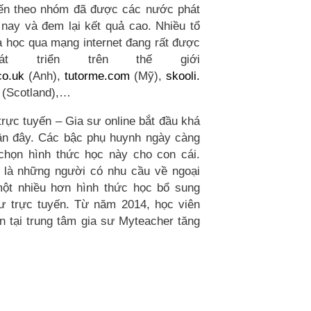
yến theo nhóm đã được các nước phát
nay và đem lại kết quả cao. Nhiều tổ
 học qua mạng internet đang rất được
t triển trên thế giới
co.uk
(Anh),
tutorme.com
(Mỹ),
skooli.
(Scotland),…
trực tuyến – Gia sư online bắt đầu khá
ần đây. Các bậc phụ huynh ngày càng
chọn hình thức học này cho con cái.
 là những người có nhu cầu về ngoại
ột nhiều hơn hình thức học bổ sung
ư trực tuyến. Từ năm 2014, học viên
n tại trung tâm gia sư Myteacher tăng