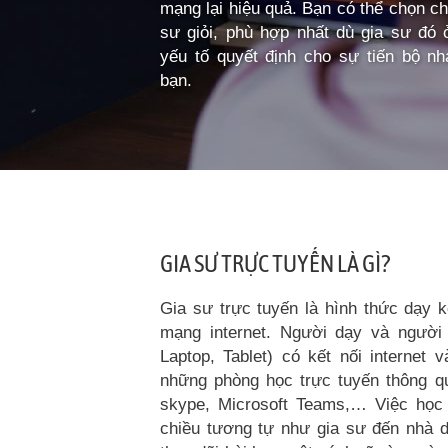
mạng lại hiệu quả. Bạn có thể chọn c
sư giỏi, phù hợp nhất dù gia sư đó 
yếu tố quyết định cho sự tiến bộ n
bạn.
GIA SƯ TRỰC TUYẾN LÀ GÌ?
Gia sư trực tuyến là hình thức dạy
mạng internet. Người dạy và người
Laptop, Tablet) có kết nối internet 
những phòng học trực tuyến thông 
skype, Microsoft Teams,… Việc học 
chiều tương tự như gia sư đến nhà dạ