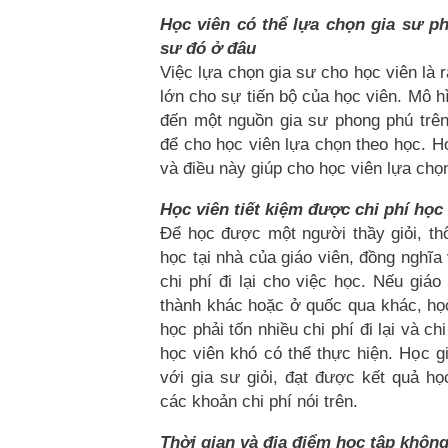
Học viên có thể lựa chọn gia sư p
sư đó ở đâu
Việc lựa chọn gia sư cho học viên là r
lớn cho sự tiến bộ của học viên. Mô h
đến một nguồn gia sư phong phú trê
để cho học viên lựa chọn theo học. H
và điều này giúp cho học viên lựa chọ
Học viên tiết kiệm được chi phí họ
Để học được một người thầy giỏi, th
học tại nhà của giáo viên, đồng nghĩa 
chi phí đi lại cho việc học. Nếu giáo
thành khác hoặc ở quốc qua khác, h
học phải tốn nhiều chi phí đi lại và ch
học viên khó có thể thực hiện. Học g
với gia sư giỏi, đạt được kết quả h
các khoản chi phí nói trên.
Thời gian và địa điểm học tập không