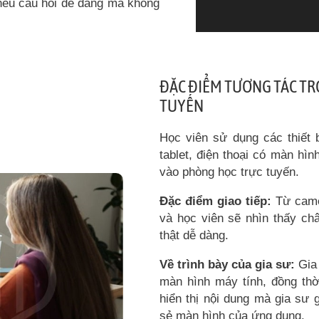
 nêu câu hỏi dễ dàng mà không
ĐẶC ĐIỂM TƯƠNG TÁC T
TUYẾN
Học viên sử dụng các thiết b
tablet, điện thoại có màn hìn
vào phòng học trực tuyến.
Đặc điểm giao tiếp:
Từ camer
và học viên sẽ nhìn thấy châ
thật dễ dàng.
Về trình bày của gia sư:
Gia 
màn hình máy tính, đồng thờ
hiển thị nội dung mà gia sư 
sẻ màn hình của ứng dụng.