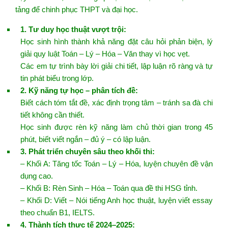
tảng để chinh phục THPT và đại học.
1. Tư duy học thuật vượt trội:
Học sinh hình thành khả năng đặt câu hỏi phản biện, lý
giải quy luật Toán – Lý – Hóa – Văn thay vì học vẹt.
Các em tự trình bày lời giải chi tiết, lập luận rõ ràng và tự
tin phát biểu trong lớp.
2. Kỹ năng tự học – phân tích đề:
Biết cách tóm tắt đề, xác định trọng tâm – tránh sa đà chi
tiết không cần thiết.
Học sinh được rèn kỹ năng làm chủ thời gian trong 45
phút, biết viết ngắn – đủ ý – có lập luận.
3. Phát triển chuyên sâu theo khối thi:
– Khối A: Tăng tốc Toán – Lý – Hóa, luyện chuyên đề vận
dụng cao.
– Khối B: Rèn Sinh – Hóa – Toán qua đề thi HSG tỉnh.
– Khối D: Viết – Nói tiếng Anh học thuật, luyện viết essay
theo chuẩn B1, IELTS.
4. Thành tích thực tế 2024–2025: