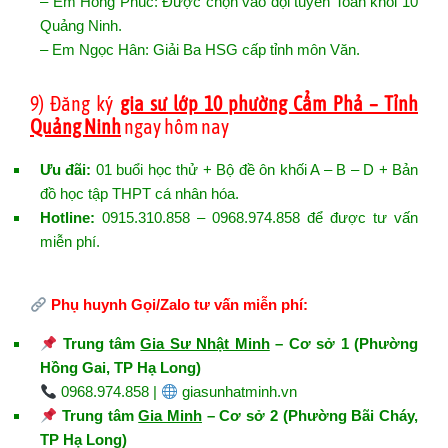
– Em Hồng Phúc: Được chọn vào đội tuyển Toán khối 10
Quảng Ninh.
– Em Ngọc Hân: Giải Ba HSG cấp tỉnh môn Văn.
9) Đăng ký
gia sư lớp 10 phường Cẩm Phả – Tỉnh
Quảng Ninh
ngay hôm nay
Ưu đãi:
01 buổi học thử + Bộ đề ôn khối A – B – D + Bản
đồ học tập THPT cá nhân hóa.
Hotline:
0915.310.858 – 0968.974.858 để được tư vấn
miễn phí.
Phụ huynh Gọi/Zalo tư vấn miễn phí:
Trung tâm
Gia Sư Nhật Minh
– Cơ sở 1 (Phường
Hồng Gai, TP Hạ Long)
0968.974.858 |
giasunhatminh.vn
Trung tâm
Gia Minh
– Cơ sở 2 (Phường Bãi Cháy,
TP Hạ Long)