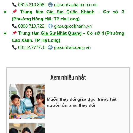
0915.310.858 |
giasunhatgiaminh.com
Trung tâm
Gia Sư Quốc Khánh
– Cơ sở 3
(Phường Hồng Hải, TP Hạ Long)
0868.710.722 |
giasuquockhanh.vn
Trung tâm
Gia Sư Nhật Quang
– Cơ sở 4 (Phường
Cao Xanh, TP Hạ Long)
09132.7777.4 |
giasunhatquang.vn
Xem nhiều nhất
Muốn thay đổi giáo dục, trước hết
người lớn phải thay đổi