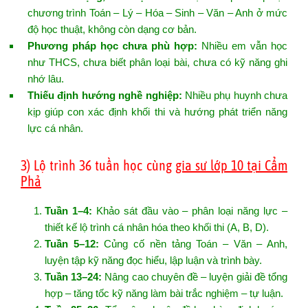
chương trình Toán – Lý – Hóa – Sinh – Văn – Anh ở mức
độ học thuật, không còn dạng cơ bản.
Phương pháp học chưa phù hợp:
Nhiều em vẫn học
như THCS, chưa biết phân loại bài, chưa có kỹ năng ghi
nhớ lâu.
Thiếu định hướng nghề nghiệp:
Nhiều phụ huynh chưa
kịp giúp con xác định khối thi và hướng phát triển năng
lực cá nhân.
3) Lộ trình 36 tuần học cùng
gia sư lớp 10 tại Cẩm
Phả
Tuần 1–4:
Khảo sát đầu vào – phân loại năng lực –
thiết kế lộ trình cá nhân hóa theo khối thi (A, B, D).
Tuần 5–12:
Củng cố nền tảng Toán – Văn – Anh,
luyện tập kỹ năng đọc hiểu, lập luận và trình bày.
Tuần 13–24:
Nâng cao chuyên đề – luyện giải đề tổng
hợp – tăng tốc kỹ năng làm bài trắc nghiệm – tự luận.