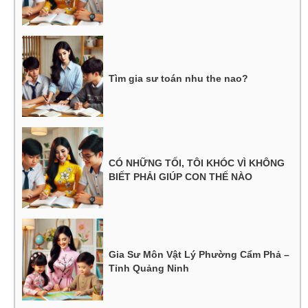
Tìm gia sư toán nhu the nao?
CÓ NHỮNG TỐI, TÔI KHÓC VÌ KHÔNG
BIẾT PHẢI GIÚP CON THẾ NÀO
Gia Sư Môn Vật Lý Phường Cẩm Phả –
Tỉnh Quảng Ninh