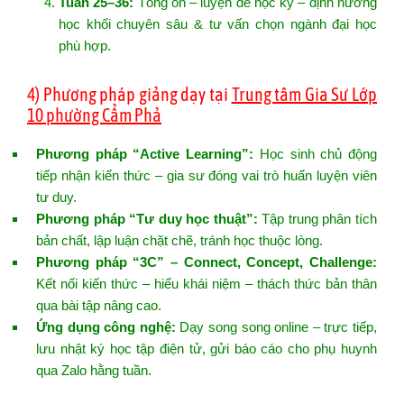
Tuần 25–36:
Tổng ôn – luyện đề học kỳ – định hướng
học khối chuyên sâu & tư vấn chọn ngành đại học
phù hợp.
4) Phương pháp giảng dạy tại
Trung tâm Gia Sư Lớp
10 phường Cẩm Phả
Phương pháp “Active Learning”:
Học sinh chủ động
tiếp nhận kiến thức – gia sư đóng vai trò huấn luyện viên
tư duy.
Phương pháp “Tư duy học thuật”:
Tập trung phân tích
bản chất, lập luận chặt chẽ, tránh học thuộc lòng.
Phương pháp “3C” – Connect, Concept, Challenge:
Kết nối kiến thức – hiểu khái niệm – thách thức bản thân
qua bài tập nâng cao.
Ứng dụng công nghệ:
Dạy song song online – trực tiếp,
lưu nhật ký học tập điện tử, gửi báo cáo cho phụ huynh
qua Zalo hằng tuần.