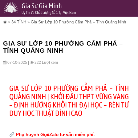
Gia Sư Gia Minh
Uy Tín Và Chất Lượng Số 1 Tại Việt Nam
»
34 TỈNH
»
Gia Sư Lớp 10 Phường Cẩm Phả – Tỉnh Quảng Ninh
GIA SƯ LỚP 10 PHƯỜNG CẨM PHẢ –
TỈNH QUẢNG NINH
07-10-2025 |
222 Lượt xem
GIA SƯ LỚP 10 PHƯỜNG CẨM PHẢ – TỈNH
QUẢNG NINH | KHỞI ĐẦU THPT VỮNG VÀNG
– ĐỊNH HƯỚNG KHỐI THI ĐẠI HỌC – RÈN TƯ
DUY HỌC THUẬT ĐỈNH CAO
Phụ huynh Gọi/Zalo tư vấn miễn phí: