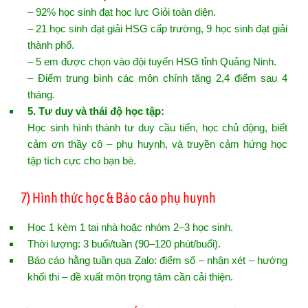
– 92% học sinh đạt học lực Giỏi toàn diện.
– 21 học sinh đạt giải HSG cấp trường, 9 học sinh đạt giải
thành phố.
– 5 em được chọn vào đội tuyển HSG tỉnh Quảng Ninh.
– Điểm trung bình các môn chính tăng 2,4 điểm sau 4
tháng.
5. Tư duy và thái độ học tập:
Học sinh hình thành tư duy cầu tiến, học chủ động, biết
cảm ơn thầy cô – phụ huynh, và truyền cảm hứng học
tập tích cực cho bạn bè.
7) Hình thức học & Báo cáo phụ huynh
Học 1 kèm 1 tại nhà hoặc nhóm 2–3 học sinh.
Thời lượng: 3 buổi/tuần (90–120 phút/buổi).
Báo cáo hằng tuần qua Zalo: điểm số – nhận xét – hướng
khối thi – đề xuất môn trọng tâm cần cải thiện.