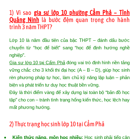
1) Vì sao
gia sư lớp 10 phường Cẩm Phả – Tỉnh
Quảng Ninh
là bước đệm quan trọng cho hành
trình 3 năm THPT?
Lớp 10 là năm đầu tiên của bậc THPT – đánh dấu bước
chuyển từ “học để biết” sang “học để định hướng nghề
nghiệp”.
Gia sư lớp 10 tại Cẩm Phả
đóng vai trò định hình nền tảng
vững chắc cho 3 khối thi đại học (A – B – D), giúp học sinh
rèn phương pháp tự học, làm chủ kỹ năng lập luận – phản
biện và phát triển tư duy học thuật bền vững.
Đây là thời điểm vàng để xây dựng lại toàn bộ “bản đồ học
tập” cho con – tránh tình trạng hổng kiến thức, học lệch hay
mất phương hướng.
2) Thực trạng học sinh lớp 10 tại Cẩm Phả
Kiến thức nặng, môn học nhiều:
Học sinh phải tiếp cận