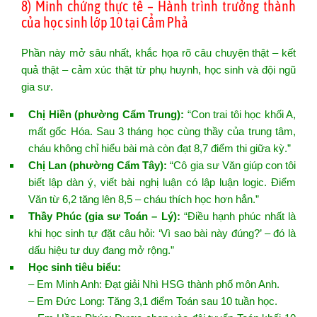
8) Minh chứng thực tế – Hành trình trưởng thành
của học sinh lớp 10 tại Cẩm Phả
Phần này mở sâu nhất, khắc họa rõ câu chuyện thật – kết
quả thật – cảm xúc thật từ phụ huynh, học sinh và đội ngũ
gia sư.
Chị Hiền (phường Cẩm Trung):
“Con trai tôi học khối A,
mất gốc Hóa. Sau 3 tháng học cùng thầy của trung tâm,
cháu không chỉ hiểu bài mà còn đạt 8,7 điểm thi giữa kỳ.”
Chị Lan (phường Cẩm Tây):
“Cô gia sư Văn giúp con tôi
biết lập dàn ý, viết bài nghị luận có lập luận logic. Điểm
Văn từ 6,2 tăng lên 8,5 – cháu thích học hơn hẳn.”
Thầy Phúc (gia sư Toán – Lý):
“Điều hạnh phúc nhất là
khi học sinh tự đặt câu hỏi: ‘Vì sao bài này đúng?’ – đó là
dấu hiệu tư duy đang mở rộng.”
Học sinh tiêu biểu:
– Em Minh Anh: Đạt giải Nhì HSG thành phố môn Anh.
– Em Đức Long: Tăng 3,1 điểm Toán sau 10 tuần học.