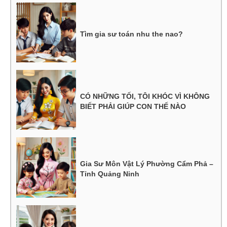
Tìm gia sư toán nhu the nao?
CÓ NHỮNG TỐI, TÔI KHÓC VÌ KHÔNG
BIẾT PHẢI GIÚP CON THẾ NÀO
Gia Sư Môn Vật Lý Phường Cẩm Phả –
Tỉnh Quảng Ninh