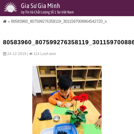
Gia Sư Gia Minh
Uy Tín Và Chất Lượng Số 1 Tại Việt Nam
»
80583960_807599276358119_3011597008864542720_n
80583960_807599276358119_30115970088
24-12-2019 |
114 Lượt xem