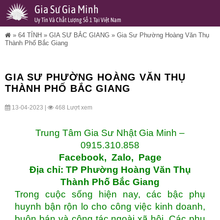
Gia Sư Gia Minh
Uy Tín Và Chất Lượng Số 1 Tại Việt Nam
»
64 TỈNH
»
GIA SƯ BẮC GIANG
»
Gia Sư Phường Hoàng Văn Thụ
Thành Phố Bắc Giang
GIA SƯ PHƯỜNG HOÀNG VĂN THỤ
THÀNH PHỐ BẮC GIANG
13-04-2023 |
468 Lượt xem
Trung Tâm Gia Sư Nhật Gia Minh –
0915.310.858
Facebook
,
Zalo
,
Page
Địa chỉ: TP Phường Hoàng Văn Thụ
Thành Phố Bắc Giang
Trong cuộc sống hiện nay, các bậc phụ
huynh bận rộn lo cho công việc kinh doanh,
buôn bán và công tác ngoài xã hội. Các phụ