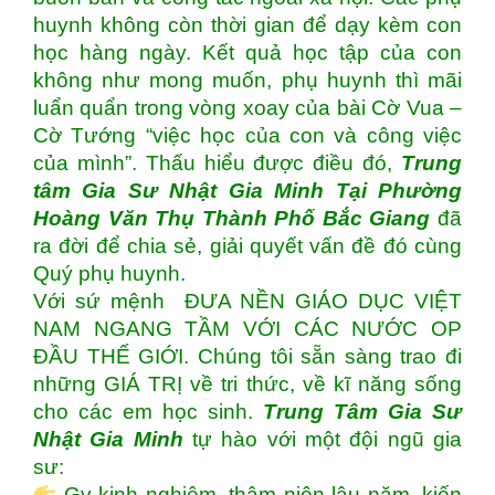
huynh không còn thời gian để dạy kèm con
học hàng ngày. Kết quả học tập của con
không như mong muốn, phụ huynh thì mãi
luẩn quẩn trong vòng xoay của bài Cờ Vua –
Cờ Tướng “việc học của con và công việc
của mình”. Thấu hiểu được điều đó,
Trung
tâm
Gia Sư Nhật Gia Minh Tại Phường
Hoàng Văn Thụ Thành Phố Bắc Giang
đã
ra đời để chia sẻ, giải quyết vấn đề đó cùng
Quý phụ huynh.
Với sứ mệnh ĐƯA NỀN GIÁO DỤC VIỆT
NAM NGANG TẦM VỚI CÁC NƯỚC OP
ĐẦU THẾ GIỚI. Chúng tôi sẵn sàng trao đi
những GIÁ TRỊ về tri thức, về kĩ năng sống
cho các em học sinh.
Trung Tâm Gia Sư
Nhật Gia Minh
tự hào với một đội ngũ gia
sư:
Gv kinh nghiệm, thâm niên lâu năm, kiến