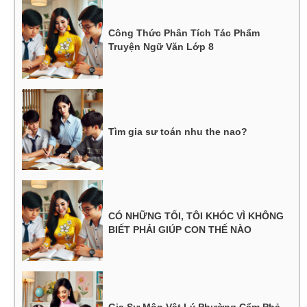
Công Thức Phân Tích Tác Phẩm
Truyện Ngữ Văn Lớp 8
Tìm gia sư toán nhu the nao?
CÓ NHỮNG TỐI, TÔI KHÓC VÌ KHÔNG
BIẾT PHẢI GIÚP CON THẾ NÀO
Gia Sư Môn Vật Lý Phường Cẩm Phả –