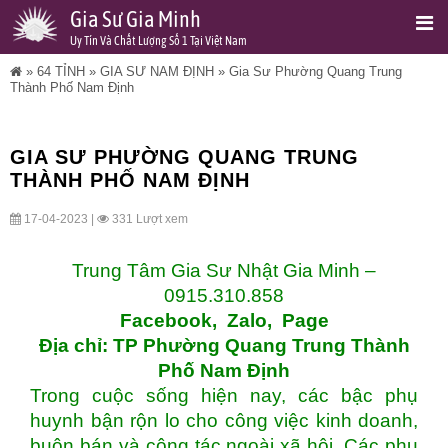
Gia Sư Gia Minh
Uy Tín Và Chất Lượng Số 1 Tại Việt Nam
»
64 TỈNH
»
GIA SƯ NAM ĐỊNH
»
Gia Sư Phường Quang Trung
Thành Phố Nam Định
GIA SƯ PHƯỜNG QUANG TRUNG
THÀNH PHỐ NAM ĐỊNH
17-04-2023 |
331 Lượt xem
Trung Tâm Gia Sư Nhật Gia Minh –
0915.310.858
Facebook
,
Zalo
,
Page
Địa chỉ: TP Phường Quang Trung Thành
Phố Nam Định
Trong cuộc sống hiện nay, các bậc phụ
huynh bận rộn lo cho công việc kinh doanh,
buôn bán và công tác ngoài xã hội. Các phụ