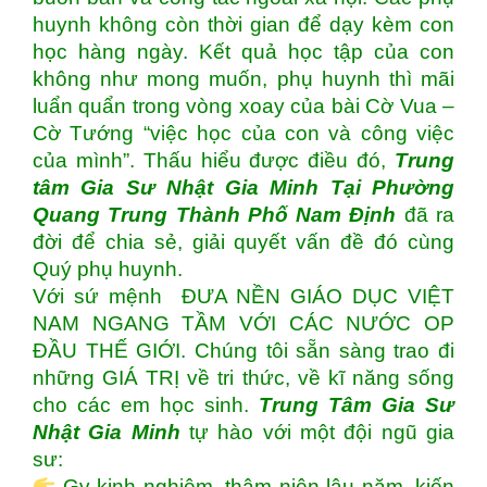
huynh không còn thời gian để dạy kèm con
học hàng ngày. Kết quả học tập của con
không như mong muốn, phụ huynh thì mãi
luẩn quẩn trong vòng xoay của bài Cờ Vua –
Cờ Tướng “việc học của con và công việc
của mình”. Thấu hiểu được điều đó,
Trung
tâm
Gia Sư Nhật Gia Minh Tại Phường
Quang Trung Thành Phố Nam Định
đã ra
đời để chia sẻ, giải quyết vấn đề đó cùng
Quý phụ huynh.
Với sứ mệnh ĐƯA NỀN GIÁO DỤC VIỆT
NAM NGANG TẦM VỚI CÁC NƯỚC OP
ĐẦU THẾ GIỚI. Chúng tôi sẵn sàng trao đi
những GIÁ TRỊ về tri thức, về kĩ năng sống
cho các em học sinh.
Trung Tâm Gia Sư
Nhật Gia Minh
tự hào với một đội ngũ gia
sư:
Gv kinh nghiệm, thâm niên lâu năm, kiến