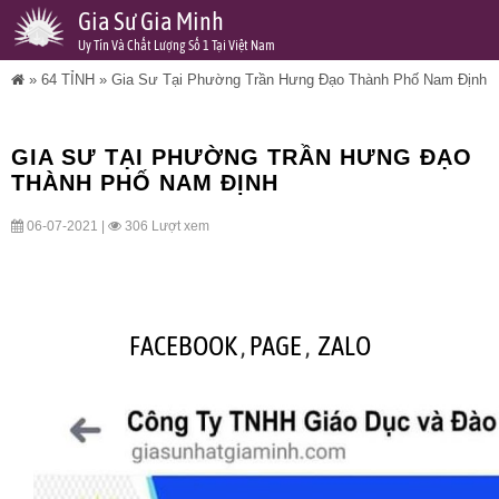
Gia Sư Gia Minh
Uy Tín Và Chất Lượng Số 1 Tại Việt Nam
»
64 TỈNH
»
Gia Sư Tại Phường Trần Hưng Đạo Thành Phố Nam Định
GIA SƯ TẠI PHƯỜNG TRẦN HƯNG ĐẠO
THÀNH PHỐ NAM ĐỊNH
06-07-2021 |
306 Lượt xem
FACEBOOK
,
PAGE
,
ZALO