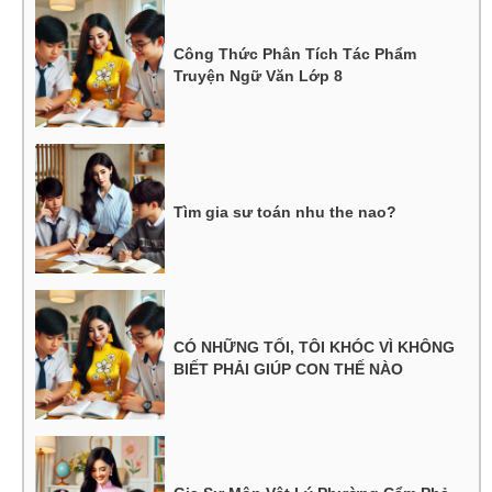
Công Thức Phân Tích Tác Phẩm
Truyện Ngữ Văn Lớp 8
Tìm gia sư toán nhu the nao?
CÓ NHỮNG TỐI, TÔI KHÓC VÌ KHÔNG
BIẾT PHẢI GIÚP CON THẾ NÀO