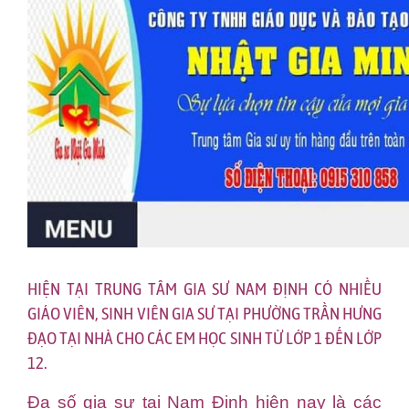
HIỆN TẠI TRUNG TÂM GIA SƯ NAM ĐỊNH CÓ NHIỀU
GIÁO VIÊN, SINH VIÊN GIA SƯ TẠI PHƯỜNG TRẦN HƯNG
ĐẠO TẠI NHÀ CHO CÁC EM HỌC SINH TỪ LỚP 1 ĐẾN LỚP
12.
Đa số gia sư tại Nam Định hiện nay là các