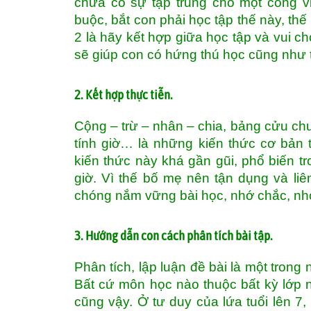
chưa có sự tập trung cho một công v
buộc, bắt con phải học tập thế này, th
2 là hãy kết hợp giữa học tập và vui ch
sẽ giúp con có hứng thú học cũng như 
2. Kết hợp thực tiễn.
Cộng – trừ – nhân – chia, bảng cửu ch
tính giờ… là những kiến thức cơ bản 
kiến thức này khá gần gũi, phổ biến tr
giờ. Vì thế bố mẹ nên tận dụng và liê
chóng nắm vững bài học, nhớ chắc, nh
3. Hướng dẫn con cách phân tích bài tập.
Phân tích, lập luận đề bài là một trong 
Bất cứ môn học nào thuộc bất kỳ lớp n
cũng vậy. Ở tư duy của lứa tuổi lên 