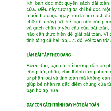
Khi bạn đọc một quyển sách dài toàn 
cửa. Điều này tương tự khi bé đọc một
muốn bỏ cuộc ngay hơn là tìm cách để g
chữ trôi chảy). Vì thế, bạn nên cùng c
và gạch chân ở yêu cầu của bài toán, 
nào cần thực hiện để giải bài toán. Ví
tính tổng cả hai lớp,…”, đối với toán trừ
LÀM BÀI TẬP THEO DẠNG
Bước đầu, bạn có thể hướng dẫn bé phâ
cộng, trừ, nhân, chia thành từng nhóm r
tự phân loại và tính toán mà không can 
giúp bé nhận ra đặc điểm chung của từ
bạn hỗ trợ nữa.
DẠY CON CÁCH TRÌNH BÀY MỘT BÀI TOÁN