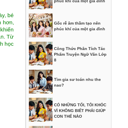
phúc khí của một gia đình
ày, bé
n hơn,
Gốc rễ âm thầm tạo nên
 khiến
phúc khí của một gia đình
án. Từ
ch học
Công Thức Phân Tích Tác
Phẩm Truyện Ngữ Văn Lớp
8
Tìm gia sư toán nhu the
nao?
CÓ NHỮNG TỐI, TÔI KHÓC
VÌ KHÔNG BIẾT PHẢI GIÚP
CON THẾ NÀO