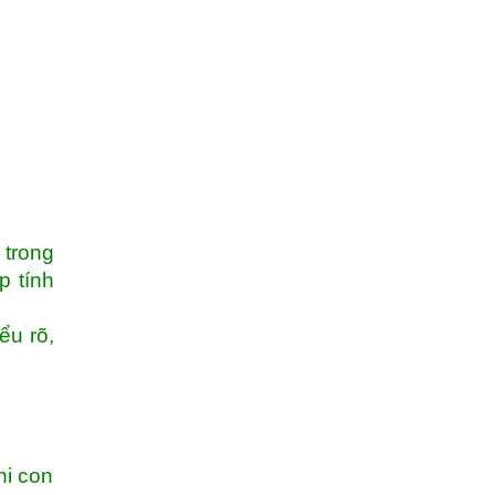
 trong
p tính
ểu rõ,
hi con