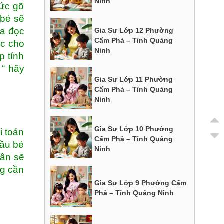
Ninh
tức gõ
 bé sẽ
ưa đọc
Gia Sư Lớp 12 Phường
Cẩm Phả – Tỉnh Quảng
ợc cho
Ninh
p tính
 “ hãy
Gia Sư Lớp 11 Phường
Cẩm Phả – Tỉnh Quảng
Ninh
Gia Sư Lớp 10 Phường
i toán
Cẩm Phả – Tỉnh Quảng
cầu bé
Ninh
dần sẽ
ng cần
Gia Sư Lớp 9 Phường Cẩm
Phả – Tỉnh Quảng Ninh