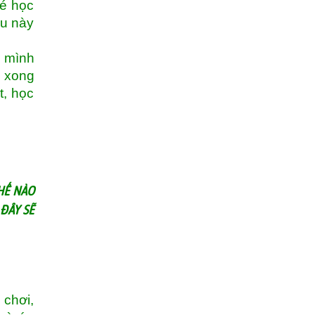
bé học
ều này
ự mình
ể xong
t, học
THẾ NÀO
ĐÂY SẼ
 chơi,