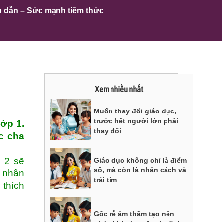
p dẫn – Sức mạnh tiềm thức
Xem nhiều nhất
Muốn thay đổi giáo dục,
trước hết người lớn phải
lớp 1.
thay đổi
úc cha
p 2 sẽ
Giáo dục không chỉ là điểm
số, mà còn là nhân cách và
h nhân
trái tim
 thích
Gốc rễ âm thầm tạo nên