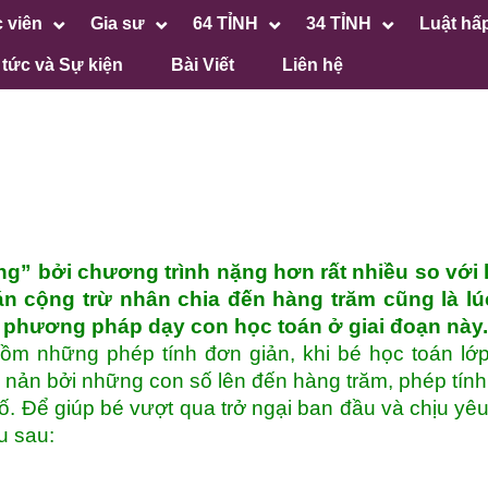
 viên
Gia sư
64 TỈNH
34 TỈNH
Luật hấ
 tức và Sự kiện
Bài Viết
Liên hệ
ng” bởi chương trình nặng hơn rất nhiều so với 
toán cộng trừ nhân chia đến hàng trăm cũng là l
 phương pháp dạy con học toán ở giai đoạn này.
gồm những phép tính đơn giản, khi bé học toán lớ
 nản bởi những con số lên đến hàng trăm, phép tín
ố. Để giúp bé vượt qua trở ngại ban đầu và chịu yêu
u sau: