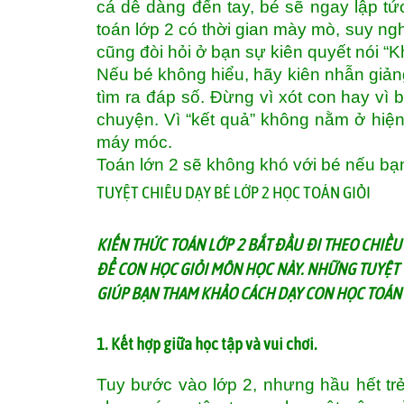
cá dễ dàng đến tay, bé sẽ ngay lập tức
toán lớp 2 có thời gian mày mò, suy ngh
cũng đòi hỏi ở bạn sự kiên quyết nói “K
Nếu bé không hiểu, hãy kiên nhẫn giảng
tìm ra đáp số. Đừng vì xót con hay vì
chuyện. Vì “kết quả” không nằm ở hiện
máy móc.
Toán lớn 2 sẽ không khó với bé nếu bạ
TUYỆT CHIÊU DẠY BÉ LỚP 2 HỌC TOÁN GIỎI
KIẾN THỨC TOÁN LỚP 2 BẮT ĐẦU ĐI THEO CHIỀU
ĐỂ CON HỌC GIỎI MÔN HỌC NÀY. NHỮNG TUYỆT
GIÚP BẠN THAM KHẢO CÁCH DẠY CON HỌC TOÁN 
1. Kết hợp giữa học tập và vui chơi.
Tuy bước vào lớp 2, nhưng hầu hết tr