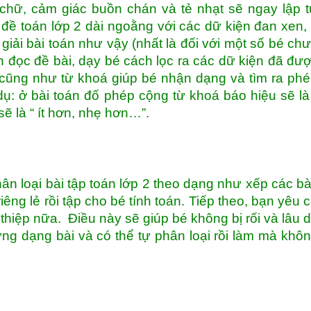
chữ, cảm giác buồn chán và tẻ nhạt sẽ ngay lập 
 đề toán lớp 2 dài ngoằng với các dữ kiện đan xen,
iải bài toán như vậy (nhất là đối với một số bé ch
on đọc đề bài, dạy bé cách lọc ra các dữ kiện đã đư
cũng như từ khoá giúp bé nhận dạng và tìm ra phé
 dụ: ở bài toán đố phép cộng từ khoá báo hiệu sẽ là
 sẽ là “ ít hơn, nhẹ hơn…”.
n loại bài tập toán lớp 2 theo dạng như xếp các bà
iêng lẻ rồi tập cho bé tính toán. Tiếp theo, bạn yêu 
thiệp nữa. Điều này sẽ giúp bé không bị rối và lâu 
ng dạng bài và có thể tự phân loại rồi làm mà khô