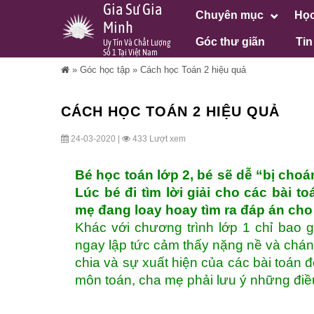
Gia Sư Gia
Chuyên mục
Học
Minh
Góc thư giãn
Tin
Uy Tín Và Chất Lượng
Số 1 Tại Việt Nam
»
Góc học tập
»
Cách học Toán 2 hiệu quả
CÁCH HỌC TOÁN 2 HIỆU QUẢ
24-03-2020 |
433 Lượt xem
Bé học toán lớp 2, bé sẽ dễ “bị choá
Lúc bé đi tìm lời giải cho các bài 
mẹ đang loay hoay tìm ra đáp án cho
Khác với chương trình lớp 1 chỉ bao 
ngay lập tức cảm thấy nặng nề và chán
chia và sự xuất hiện của các bài toán đ
môn toán, cha mẹ phải lưu ý những điề