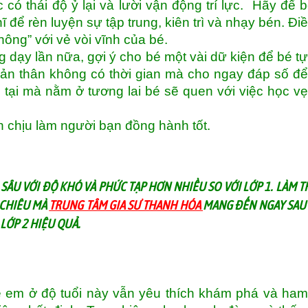
 có thái độ ỷ lại và lười vận động trí lực. Hãy để 
ĩ để rèn luyện sự tập trung, kiên trì và nhạy bén. Đi
hông” với vẻ vòi vĩnh của bé.
 dạy lần nữa, gợi ý cho bé một vài dữ kiện để bé t
 bản thân không có thời gian mà cho ngay đáp số đ
 tại mà nằm ở tương lai bé sẽ quen với việc học vẹ
n chịu làm người bạn đồng hành tốt.
 SÂU VỚI ĐỘ KHÓ VÀ PHỨC TẠP HƠN NHIỀU SO VỚI LỚP 1. LÀM 
 CHIÊU MÀ
TRUNG TÂM GIA SƯ THANH HÓA
MANG ĐẾN NGAY SAU 
LỚP 2 HIỆU QUẢ.
ẻ em ở độ tuổi này vẫn yêu thích khám phá và ham