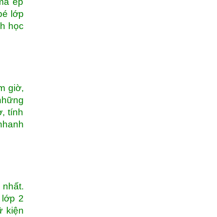
 mà ép
bé lớp
nh học
m giờ,
 những
, tính
 nhanh
 nhất.
 lớp 2
ữ kiện