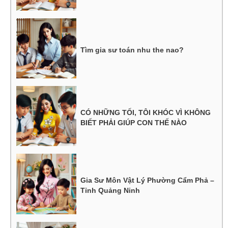
Tìm gia sư toán nhu the nao?
CÓ NHỮNG TỐI, TÔI KHÓC VÌ KHÔNG
BIẾT PHẢI GIÚP CON THẾ NÀO
Gia Sư Môn Vật Lý Phường Cẩm Phả –
Tỉnh Quảng Ninh