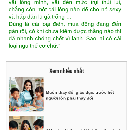
vặt lông mình, vặt đến mức trụi thùi lụi,
chẳng còn một cái lông nào để cho nó sexy
và hấp dẫn lũ gà trống …
Đúng là cái loại điên, mùa đông đang đến
gần rồi, có khi chưa kiếm được thằng nào thì
đã nhanh chóng chết vì lạnh. Sao lại có cái
loại ngu thế cơ chứ.”
Xem nhiều nhất
Muốn thay đổi giáo dục, trước hết
người lớn phải thay đổi