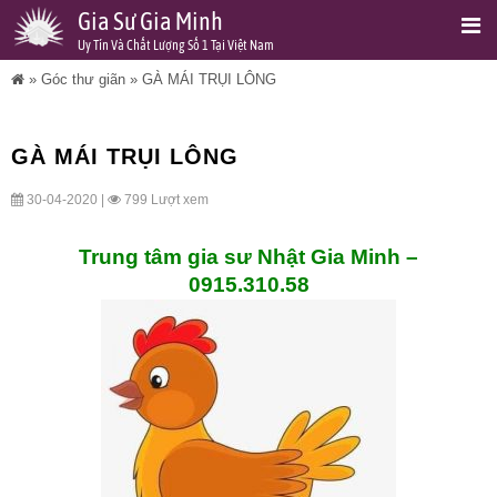
Gia Sư Gia Minh
Uy Tín Và Chất Lượng Số 1 Tại Việt Nam
»
Góc thư giãn
»
GÀ MÁI TRỤI LÔNG
GÀ MÁI TRỤI LÔNG
30-04-2020 |
799 Lượt xem
Trung tâm gia sư Nhật Gia Minh –
0915.310.58