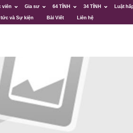
 viên
Gia sư
64 TỈNH
34 TỈNH
Luật hấ
 tức và Sự kiện
Bài Viết
Liên hệ