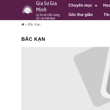
Gia Sư Gia
Chuyên mục
Học
Minh
Góc thư giãn
Tin
Uy Tín Và Chất Lượng
Số 1 Tại Việt Nam
»
Bắc Kạn
BẮC KẠN