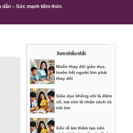
p dẫn – Sức mạnh tiềm thức
Xem nhiều nhất
Muốn thay đổi giáo dục,
trước hết người lớn phải
thay đổi
Giáo dục không chỉ là điểm
số, mà còn là nhân cách và
trái tim
Gốc rễ âm thầm tạo nên