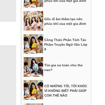
phúc khí của một gia đình
Gốc rễ âm thầm tạo nên
phúc khí của một gia đình
Công Thức Phân Tích Tác
Phẩm Truyện Ngữ Văn Lớp
8
Tìm gia sư toán nhu the
nao?
CÓ NHỮNG TỐI, TÔI KHÓC
VÌ KHÔNG BIẾT PHẢI GIÚP
CON THẾ NÀO