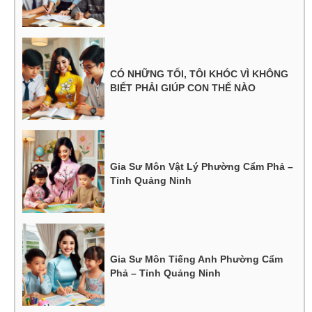
CÓ NHỮNG TỐI, TÔI KHÓC VÌ KHÔNG
BIẾT PHẢI GIÚP CON THẾ NÀO
Gia Sư Môn Vật Lý Phường Cẩm Phả –
Tỉnh Quảng Ninh
Gia Sư Môn Tiếng Anh Phường Cẩm
Phả – Tỉnh Quảng Ninh