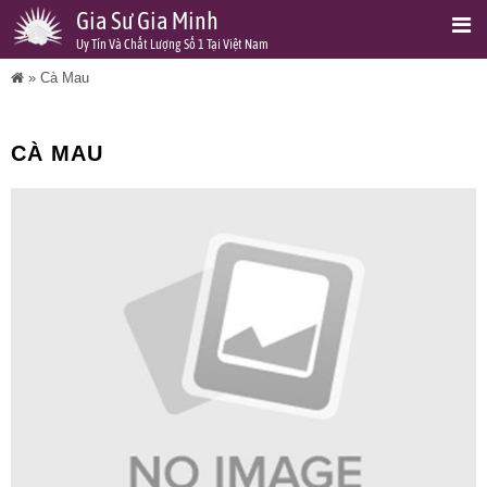
Gia Sư Gia Minh
Uy Tín Và Chất Lượng Số 1 Tại Việt Nam
»
Cà Mau
CÀ MAU