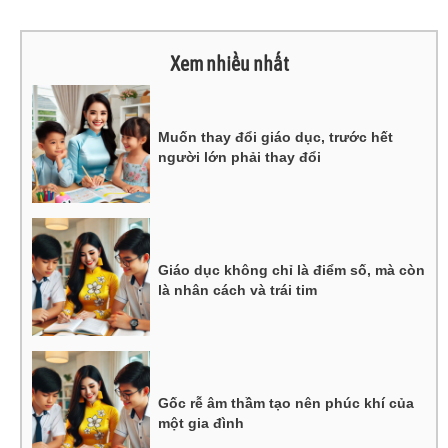
Xem nhiều nhất
Muốn thay đổi giáo dục, trước hết
người lớn phải thay đổi
Giáo dục không chỉ là điểm số, mà còn
là nhân cách và trái tim
Gốc rễ âm thầm tạo nên phúc khí của
một gia đình