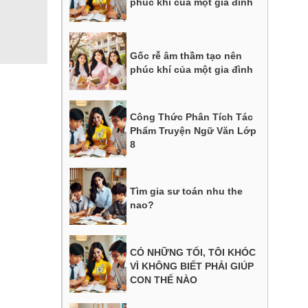
phúc khí của một gia đình
Gốc rễ âm thầm tạo nên
phúc khí của một gia đình
Công Thức Phân Tích Tác
Phẩm Truyện Ngữ Văn Lớp
8
Tìm gia sư toán nhu the
nao?
CÓ NHỮNG TỐI, TÔI KHÓC
VÌ KHÔNG BIẾT PHẢI GIÚP
CON THẾ NÀO