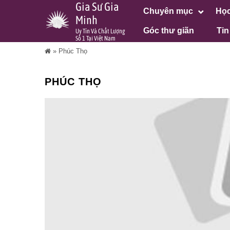
Gia Sư Gia
Chuyên mục
Học
Minh
Góc thư giãn
Tin
Uy Tín Và Chất Lượng
Số 1 Tại Việt Nam
»
Phúc Thọ
PHÚC THỌ