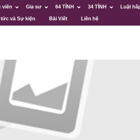
 viên
Gia sư
64 TỈNH
34 TỈNH
Luật hấ
 tức và Sự kiện
Bài Viết
Liên hệ