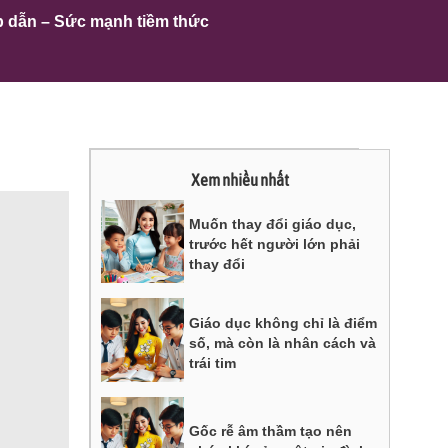
p dẫn – Sức mạnh tiềm thức
Xem nhiều nhất
Muốn thay đổi giáo dục,
trước hết người lớn phải
thay đổi
Giáo dục không chỉ là điểm
số, mà còn là nhân cách và
trái tim
Gốc rễ âm thầm tạo nên