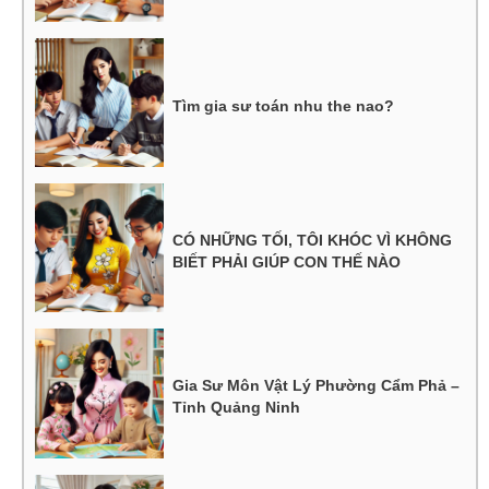
Tìm gia sư toán nhu the nao?
CÓ NHỮNG TỐI, TÔI KHÓC VÌ KHÔNG
BIẾT PHẢI GIÚP CON THẾ NÀO
Gia Sư Môn Vật Lý Phường Cẩm Phả –
Tỉnh Quảng Ninh