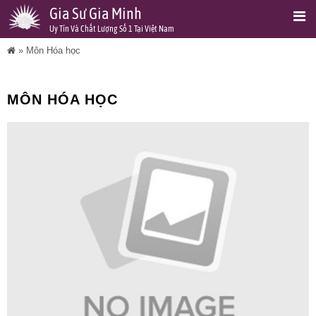
Gia Sư Gia Minh
Uy Tín Và Chất Lượng Số 1 Tại Việt Nam
»
Môn Hóa học
MÔN HÓA HỌC