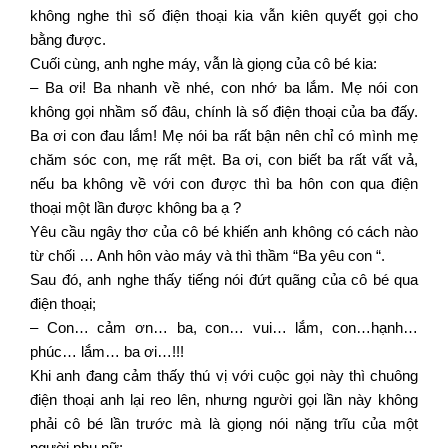
không nghe thì số điện thoại kia vẫn kiên quyết gọi cho
bằng được.
Cuối cùng, anh nghe máy, vẫn là giọng của cô bé kia:
– Ba ơi! Ba nhanh về nhé, con nhớ ba lắm. Mẹ nói con
không gọi nhầm số đâu, chính là số điện thoại của ba đấy.
Ba ơi con đau lắm! Mẹ nói ba rất bận nên chỉ có mình mẹ
chăm sóc con, mẹ rất mệt. Ba ơi, con biết ba rất vất vả,
nếu ba không về với con được thì ba hôn con qua điện
thoại một lần được không ba ạ ?
Yêu cầu ngây thơ của cô bé khiến anh không có cách nào
từ chối … Anh hôn vào máy và thì thầm “Ba yêu con “.
Sau đó, anh nghe thấy tiếng nói đứt quãng của cô bé qua
điện thoại;
– Con… cảm ơn… ba, con… vui… lắm, con…hạnh…
phúc… lắm… ba ơi…!!!
Khi anh đang cảm thấy thú vị với cuộc gọi này thì chuông
điện thoại anh lại reo lên, nhưng người gọi lần này không
phải cô bé lần trước mà là giọng nói nặng trĩu của một
người phụ nữ: