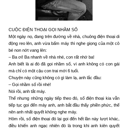
CUỘC ĐIỆN THOẠI GỌI NHẦM SỐ
Một ngày nọ, đang trên đường về nhà, chuông điện thoại di
động reo lên, anh vừa bấm máy thì nghe giọng của một cô
bé non nớt vang lên:
– Ba ơi! Ba nhanh về nhà nhé, con rất nhớ ba!
Anh biết là ai đó đã gọi nhầm số, vì anh không có con gái
mà chỉ có một cậu con trai mới 6 tuổi.
Chuyện này cũng không có gì làm lạ, anh lắc đầu:
– Gọi nhầm số rồi nhé!
Nói rồi, anh tắt máy.
Thế nhưng những ngày tiếp theo đó, số điện thoại kia vẫn
tiếp tục gọi đến máy anh, anh bắt đầu thấy phiền phức, thế
nên anh nhất quyết không nghe máy.
Hôm rồi, số điện thoại đó lại gọi đến hết lần này lượt khác,
điều khiến anh ngạc nhiên đó là trong khi anh kiên quyết