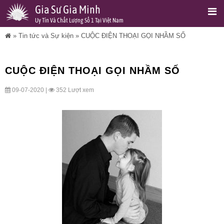
Gia Sư Gia Minh
Uy Tín Và Chất Lượng Số 1 Tại Việt Nam
»
Tin tức và Sự kiện
»
CUỘC ĐIỆN THOẠI GỌI NHẦM SỐ
CUỘC ĐIỆN THOẠI GỌI NHẦM SỐ
09-07-2020 |
352 Lượt xem