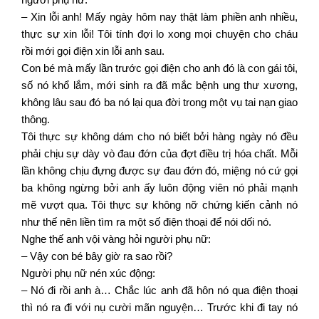
– Xin lỗi anh! Mấy ngày hôm nay thật làm phiền anh nhiều,
thực sự xin lỗi! Tôi tính đợi lo xong mọi chuyện cho cháu
rồi mới gọi điện xin lỗi anh sau.
Con bé mà mấy lần trước gọi điện cho anh đó là con gái tôi,
số nó khổ lắm, mới sinh ra đã mắc bệnh ung thư xương,
không lâu sau đó ba nó lại qua đời trong một vụ tai nạn giao
thông.
Tôi thực sự không dám cho nó biết bởi hàng ngày nó đều
phải chịu sự dày vò đau đớn của đợt điều trị hóa chất. Mỗi
lần không chịu đựng được sự đau đớn đó, miệng nó cứ gọi
ba không ngừng bởi anh ấy luôn động viên nó phải mạnh
mẽ vượt qua. Tôi thực sự không nỡ chứng kiến cảnh nó
như thế nên liền tìm ra một số điện thoại để nói dối nó.
Nghe thế anh vội vàng hỏi người phụ nữ:
– Vậy con bé bây giờ ra sao rồi?
Người phụ nữ nén xúc động:
– Nó đi rồi anh à… Chắc lúc anh đã hôn nó qua điện thoại
thì nó ra đi với nụ cười mãn nguyện… Trước khi đi tay nó