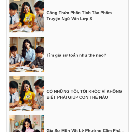
Công Thức Phân Tích Tác Phẩm
Truyện Ngữ Văn Lớp 8
Tìm gia sư toán nhu the nao?
CÓ NHỮNG TỐI, TÔI KHÓC VÌ KHÔNG
BIẾT PHẢI GIÚP CON THẾ NÀO
Gia Sư Môn Vật Lý Phường Cẩm Phả –