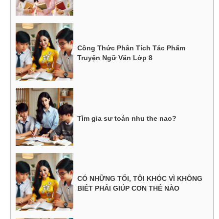
Công Thức Phân Tích Tác Phẩm
Truyện Ngữ Văn Lớp 8
Tìm gia sư toán nhu the nao?
CÓ NHỮNG TỐI, TÔI KHÓC VÌ KHÔNG
BIẾT PHẢI GIÚP CON THẾ NÀO