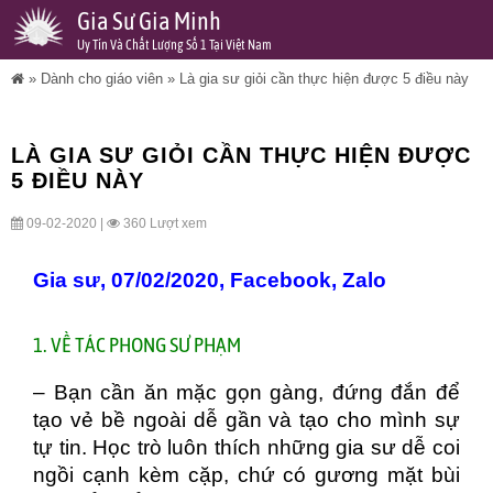
Gia Sư Gia Minh
Uy Tín Và Chất Lượng Số 1 Tại Việt Nam
»
Dành cho giáo viên
»
Là gia sư giỏi cần thực hiện được 5 điều này
LÀ GIA SƯ GIỎI CẦN THỰC HIỆN ĐƯỢC
5 ĐIỀU NÀY
09-02-2020 |
360 Lượt xem
Gia sư
,
07/02/2020
,
Facebook
,
Zalo
1. VỀ TÁC PHONG SƯ PHẠM
– Bạn cần ăn mặc gọn gàng, đứng đắn để
tạo vẻ bề ngoài dễ gần và tạo cho mình sự
tự tin. Học trò luôn thích những gia sư dễ coi
ngồi cạnh kèm cặp, chứ có gương mặt bùi