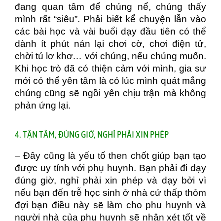
đang quan tâm để chúng nể, chúng thấy
mình rất “siêu”. Phải biết kể chuyện lẫn vào
các bài học và vài buổi dạy đầu tiên có thể
dành ít phút nán lại chơi cờ, chơi điện tử,
chời tú lơ khơ… với chúng, nếu chúng muốn.
Khi học trò đã có thiện cảm với mình, gia sư
mới có thể yên tâm là có lúc mình quát mắng
chúng cũng sẽ ngồi yên chịu trận mà không
phản ứng lại.
4. TẬN TÂM, ĐÚNG GIỜ, NGHỈ PHẢI XIN PHÉP
– Đây cũng là yếu tố then chốt giúp bạn tạo
được uy tính với phụ huynh. Bạn phải đi dạy
đúng giờ, nghỉ phải xin phép và dạy bởi vì
nếu bạn đến trễ học sinh ở nhà cứ thấp thỏm
đợi bạn điều này sẽ làm cho phu huynh và
người nhà của phụ huynh sẽ nhận xét tốt về