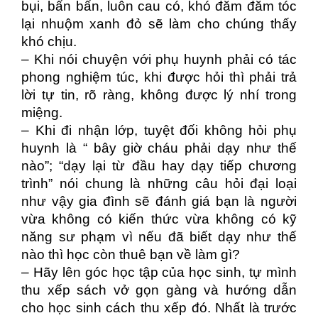
bụi, bẩn bẩn, luôn cau có, khó đăm đăm tóc
lại nhuộm xanh đỏ sẽ làm cho chúng thấy
khó chịu.
– Khi nói chuyện với phụ huynh phải có tác
phong nghiệm túc, khi được hỏi thì phải trả
lời
tự
tin, rõ ràng, không được lý nhí trong
miệng.
– Khi đi nhận lớp, tuyệt đối không hỏi phụ
huynh là “ bây giờ cháu phải dạy như thế
nào”; “dạy lại từ đầu hay dạy tiếp chương
trình” nói chung là những câu hỏi đại loại
như vậy gia đình sẽ đánh giá bạn là người
vừa không có kiến thức vừa không có kỹ
năng sư phạm vì nếu đã biết dạy như thế
nào thì học còn thuê bạn về làm gì?
– Hãy lên góc học tập của học sinh, tự mình
thu xếp sách vở gọn gàng và hướng dẫn
cho học sinh cách thu xếp đó. Nhất là trước