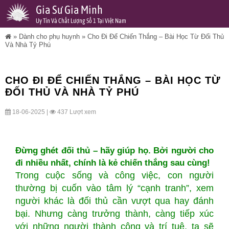
Gia Sư Gia Minh
Uy Tín Và Chất Lượng Số 1 Tại Việt Nam
»
Dành cho phụ huynh
»
Cho Đi Để Chiến Thắng – Bài Học Từ Đối Thủ
Và Nhà Tỷ Phú
CHO ĐI ĐỂ CHIẾN THẮNG – BÀI HỌC TỪ
ĐỐI THỦ VÀ NHÀ TỶ PHÚ
18-06-2025 |
437 Lượt xem
Đừng ghét đối thủ – hãy giúp họ. Bởi người cho
đi nhiều nhất, chính là kẻ chiến thắng sau cùng!
Trong cuộc sống và công việc, con người
thường bị cuốn vào tâm lý “cạnh tranh”, xem
người khác là đối thủ cần vượt qua hay đánh
bại. Nhưng càng trưởng thành, càng tiếp xúc
với những người thành công và trí tuệ, ta sẽ