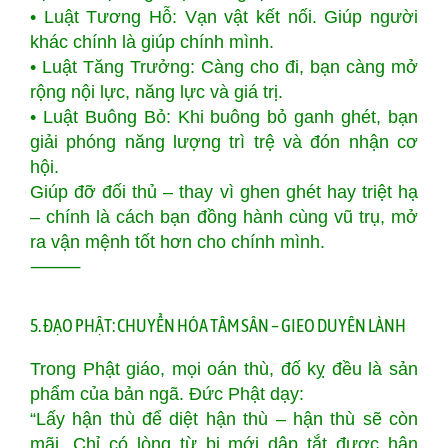
• Luật Tương Hỗ: Vạn vật kết nối. Giúp người
khác chính là giúp chính mình.
• Luật Tăng Trưởng: Càng cho đi, bạn càng mở
rộng nội lực, năng lực và giá trị.
• Luật Buông Bỏ: Khi buông bỏ ganh ghét, bạn
giải phóng năng lượng trì trệ và đón nhận cơ
hội.
Giúp đỡ đối thủ – thay vì ghen ghét hay triệt hạ
– chính là cách bạn đồng hành cùng vũ trụ, mở
ra vận mệnh tốt hơn cho chính mình.
⸻
5. ĐẠO PHẬT: CHUYỂN HÓA TÂM SÂN – GIEO DUYÊN LÀNH
Trong Phật giáo, mọi oán thù, đố kỵ đều là sản
phẩm của bản ngã. Đức Phật dạy:
“Lấy hận thù để diệt hận thù – hận thù sẽ còn
mãi. Chỉ có lòng từ bi mới dập tắt được hận