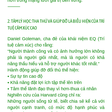
hơn trong mạng lưới giá trị bền vững.
⸻
2. TÂM LÝ HỌC: THA THỨ VÀ GIÚP ĐỠ LÀ BIỂU HIỆN CỦA TRÍ
TUỆ CẢM XÚC CAO
Daniel Goleman, cha đẻ của khái niệm EQ (Trí
tuệ cảm xúc) cho rằng:
“Người thành công và có ảnh hưởng lớn không
phải là người giỏi nhất, mà là người có khả
năng thấu hiểu và hỗ trợ người khác tốt nhất.”
Hành động giúp đỡ đối thủ thể hiện:
• Sự tự tin cao độ
• Khả năng đặt lợi ích tập thể lên trên
• Tâm thế lãnh đạo thay vì hơn-thua cá nhân
Nghiên cứu của Harvard cũng chỉ ra:
Những người sống tử tế, biết chia sẻ kể cả với
người cạnh tranh, có mức độ hạnh phúc và