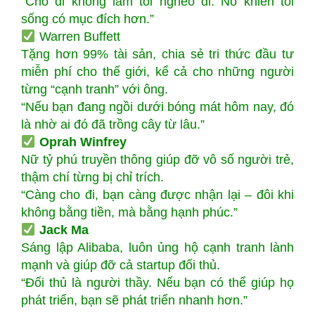
“Cho đi không làm tôi nghèo đi. Nó khiến tôi
sống có mục đích hơn.”
Warren Buffett
Tặng hơn 99% tài sản, chia sẻ tri thức đầu tư
miễn phí cho thế giới, kể cả cho những người
từng “cạnh tranh” với ông.
“Nếu bạn đang ngồi dưới bóng mát hôm nay, đó
là nhờ ai đó đã trồng cây từ lâu.”
Oprah Winfrey
Nữ tỷ phú truyền thông giúp đỡ vô số người trẻ,
thậm chí từng bị chỉ trích.
“Càng cho đi, bạn càng được nhận lại – đôi khi
không bằng tiền, mà bằng hạnh phúc.”
Jack Ma
Sáng lập Alibaba, luôn ủng hộ cạnh tranh lành
mạnh và giúp đỡ cả startup đối thủ.
“Đối thủ là người thầy. Nếu bạn có thể giúp họ
phát triển, bạn sẽ phát triển nhanh hơn.”