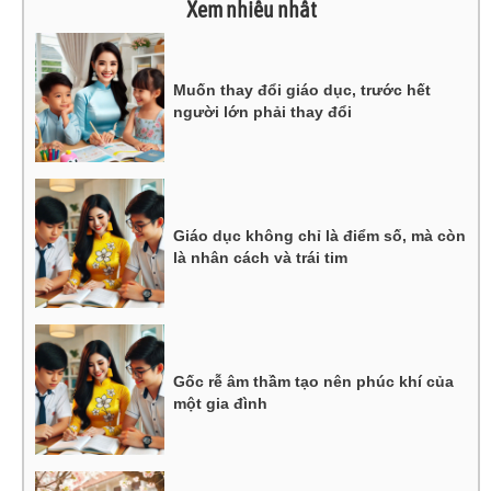
Xem nhiều nhất
Muốn thay đổi giáo dục, trước hết
người lớn phải thay đổi
Giáo dục không chỉ là điểm số, mà còn
là nhân cách và trái tim
Gốc rễ âm thầm tạo nên phúc khí của
một gia đình