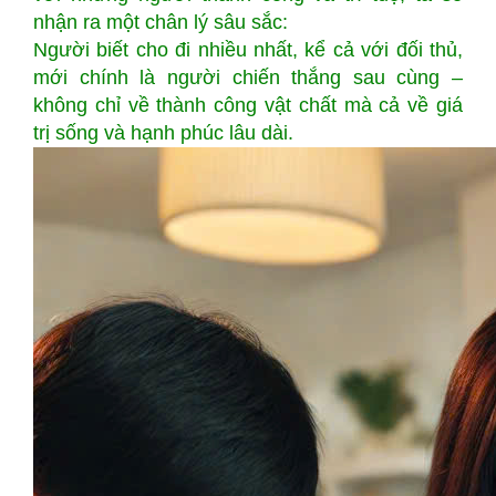
nhận ra một chân lý sâu sắc:
Người biết cho đi nhiều nhất, kể cả với đối thủ,
mới chính là người chiến thắng sau cùng –
không chỉ về thành công vật chất mà cả về giá
trị sống và hạnh phúc lâu dài.