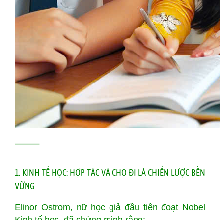
⸻
1. KINH TẾ HỌC: HỢP TÁC VÀ CHO ĐI LÀ CHIẾN LƯỢC BỀN
VỮNG
Elinor Ostrom, nữ học giả đầu tiên đoạt Nobel
Kinh tế học, đã chứng minh rằng: