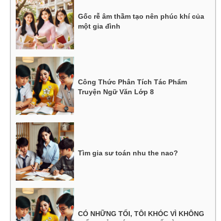
Gốc rễ âm thầm tạo nên phúc khí của
một gia đình
Công Thức Phân Tích Tác Phẩm
Truyện Ngữ Văn Lớp 8
Tìm gia sư toán nhu the nao?
CÓ NHỮNG TỐI, TÔI KHÓC VÌ KHÔNG