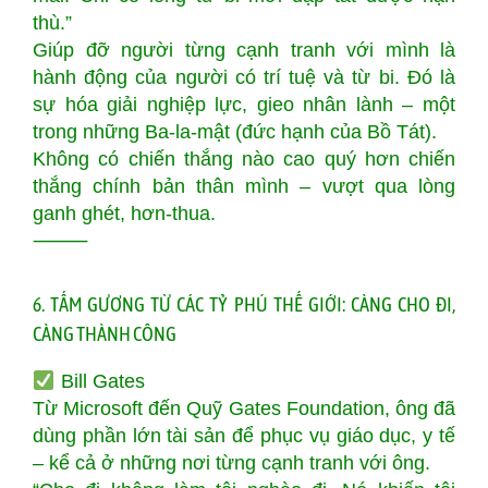
thù.”
Giúp đỡ người từng cạnh tranh với mình là
hành động của người có trí tuệ và từ bi. Đó là
sự hóa giải nghiệp lực, gieo nhân lành – một
trong những Ba-la-mật (đức hạnh của Bồ Tát).
Không có chiến thắng nào cao quý hơn chiến
thắng chính bản thân mình – vượt qua lòng
ganh ghét, hơn-thua.
⸻
6. TẤM GƯƠNG TỪ CÁC TỶ PHÚ THẾ GIỚI: CÀNG CHO ĐI,
CÀNG THÀNH CÔNG
Bill Gates
Từ Microsoft đến Quỹ Gates Foundation, ông đã
dùng phần lớn tài sản để phục vụ giáo dục, y tế
– kể cả ở những nơi từng cạnh tranh với ông.