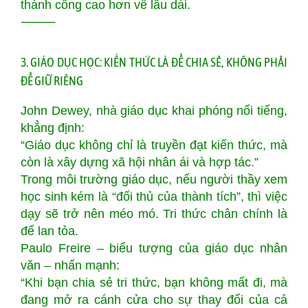
thành công cao hơn về lâu dài.
⸻
3. GIÁO DỤC HỌC: KIẾN THỨC LÀ ĐỂ CHIA SẺ, KHÔNG PHẢI
ĐỂ GIỮ RIÊNG
John Dewey, nhà giáo dục khai phóng nổi tiếng,
khẳng định:
“Giáo dục không chỉ là truyền đạt kiến thức, mà
còn là xây dựng xã hội nhân ái và hợp tác.”
Trong môi trường giáo dục, nếu người thầy xem
học sinh kém là “đối thủ của thành tích”, thì việc
dạy sẽ trở nên méo mó. Tri thức chân chính là
để lan tỏa.
Paulo Freire – biểu tượng của giáo dục nhân
văn – nhấn mạnh:
“Khi bạn chia sẻ tri thức, bạn không mất đi, mà
đang mở ra cánh cửa cho sự thay đổi của cả