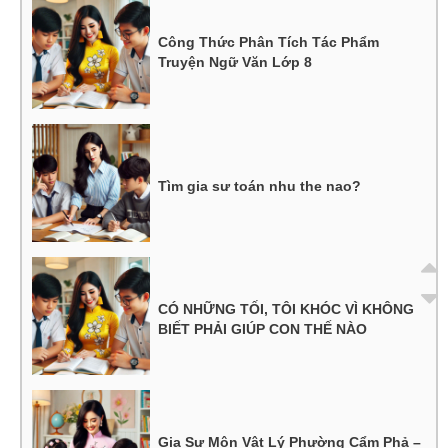
Công Thức Phân Tích Tác Phẩm
Truyện Ngữ Văn Lớp 8
Tìm gia sư toán nhu the nao?
CÓ NHỮNG TỐI, TÔI KHÓC VÌ KHÔNG
BIẾT PHẢI GIÚP CON THẾ NÀO
Gia Sư Môn Vật Lý Phường Cẩm Phả –