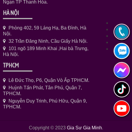
Ngạn TP Thanh Hóa.
HÀ NỘI
Phòng 402, 59 Láng Hạ, Ba Đình, Hà
Nội.
32 Trần Đăng Ninh, Cầu Giấy Hà Nội.
101 ngõ 189 Minh Khai ,Hai bà Trưng,
Hà Nội.
TPHCM
Lê Đức Thọ, P6, Quận Vò Ấp TPHCM.
Huỳnh Tấn Phát, Tân Phú, Quận 7,
TPHCM.
Nguyễn Duy Trinh, Phú Hữu, Quận 9,
TPHCM.
Copyright © 2023
Gia Sư Gia Minh
.