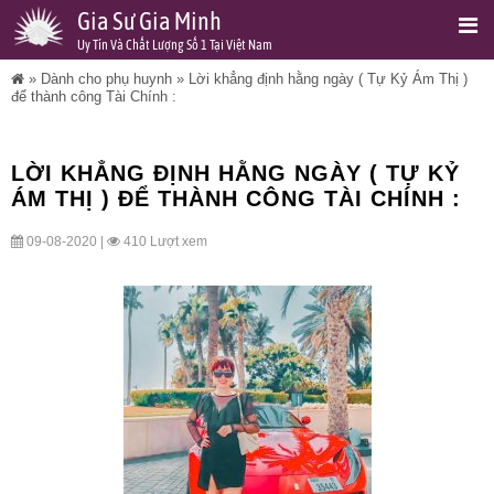
Gia Sư Gia Minh
Uy Tín Và Chất Lượng Số 1 Tại Việt Nam
»
Dành cho phụ huynh
»
Lời khẳng định hằng ngày ( Tự Kỷ Ám Thị )
để thành công Tài Chính :
LỜI KHẲNG ĐỊNH HẰNG NGÀY ( TỰ KỶ
ÁM THỊ ) ĐỂ THÀNH CÔNG TÀI CHÍNH :
09-08-2020 |
410 Lượt xem