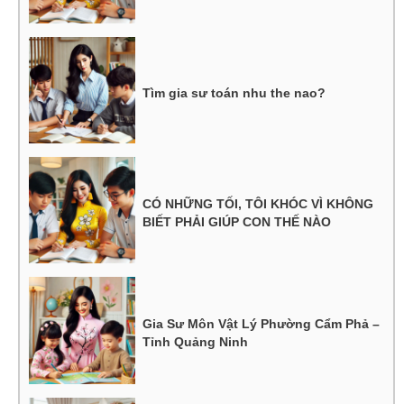
Tìm gia sư toán nhu the nao?
CÓ NHỮNG TỐI, TÔI KHÓC VÌ KHÔNG
BIẾT PHẢI GIÚP CON THẾ NÀO
Gia Sư Môn Vật Lý Phường Cẩm Phả –
Tỉnh Quảng Ninh