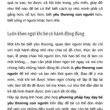
quả ra sao, họ được xã hội trân trọng, yêu mến, giúp đỡ
như thế nào để bé có thể biết cách tự nhủ mình phải cố
gắng hơn, nỗ lực hơn, biết
yêu thương con người
hơn,
biết sống vì người khác hơn nhé.
Luôn khen ngợi khi bé có hành động đúng
Một khi bé biết yêu thương, quan tâm người khác dù chỉ
với một hành động nhỏ như chia sẻ đồ chơi, thức ăn với
bạn, lễ phép chào hỏi người lớn, hỏi han bố mẹ đi làm có
mệt không,… bạn cần phải khen ngợi trẻ ngay và nói cho
chúng hiểu những hành động đó chính là
yêu thương con
ngườ
i để trẻ nhớ và tạo nên thói quen tốt. Bạn để ý mà
xem, một khi trẻ được khen ngợi chúng sẽ lặp đi lặp lại
việc làm tốt đó để được bố mẹ khen, cứ như thế dần dần là
trẻ đã hình thành được tính cách tốt rồi đấy.
Hãy áp dụng linh hoạt, phù hợp
phương pháp hay dạy bé
yêu thương con người
trên đây để bé có thể đón nhận
thế giới với những điều tuyệt vời nhất, dạy cho bé biết yêu