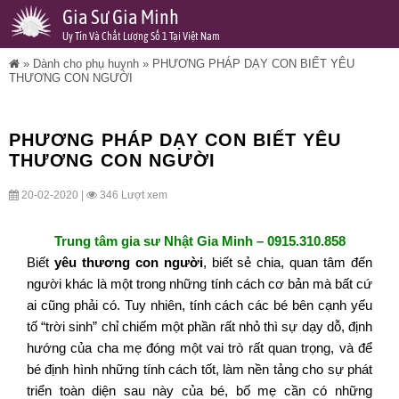
Gia Sư Gia Minh
Uy Tín Và Chất Lượng Số 1 Tại Việt Nam
»
Dành cho phụ huynh
»
PHƯƠNG PHÁP DẠY CON BIẾT YÊU
THƯƠNG CON NGƯỜI
PHƯƠNG PHÁP DẠY CON BIẾT YÊU
THƯƠNG CON NGƯỜI
20-02-2020 |
346 Lượt xem
Trung tâm gia sư Nhật Gia Minh – 0915.310.858
Biết
yêu thương con người
, biết sẻ chia, quan tâm đến
người khác là một trong những tính cách cơ bản mà bất cứ
ai cũng phải có. Tuy nhiên, tính cách các bé bên cạnh yếu
tố “trời sinh” chỉ chiếm một phần rất nhỏ thì sự dạy dỗ, định
hướng của cha mẹ đóng một vai trò rất quan trọng, và để
bé định hình những tính cách tốt, làm nền tảng cho sự phát
triển toàn diện sau này của bé, bố mẹ cần có những