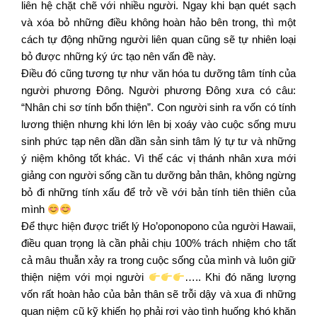
liên hệ chặt chẽ với nhiều người. Ngay khi bạn quét sạch
và xóa bỏ những điều không hoàn hảo bên trong, thì một
cách tự động những người liên quan cũng sẽ tự nhiên loại
bỏ được những ký ức tạo nên vấn đề này.
Điều đó cũng tương tự như văn hóa tu dưỡng tâm tính của
người phương Đông. Người phương Đông xưa có câu:
“Nhân chi sơ tính bổn thiện”. Con người sinh ra vốn có tính
lương thiện nhưng khi lớn lên bị xoáy vào cuộc sống mưu
sinh phức tạp nên dần dần sản sinh tâm lý tự tư và những
ý niệm không tốt khác. Vì thế các vị thánh nhân xưa mới
giảng con người sống cần tu dưỡng bản thân, không ngừng
bỏ đi những tính xấu để trở về với bản tính tiên thiên của
mình
Để thực hiện được triết lý Ho’oponopono của người Hawaii,
điều quan trọng là cần phải chịu 100% trách nhiệm cho tất
cả mâu thuẫn xảy ra trong cuộc sống của mình và luôn giữ
thiện niệm với mọi người
….. Khi đó năng lượng
vốn rất hoàn hảo của bản thân sẽ trỗi dậy và xua đi những
quan niệm cũ kỹ khiến họ phải rơi vào tình huống khó khăn