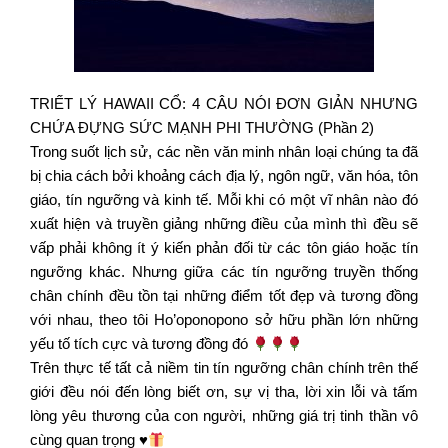
TRIẾT LÝ HAWAII CỔ: 4 CÂU NÓI ĐƠN GIẢN NHƯNG
CHỨA ĐỰNG SỨC MẠNH PHI THƯỜNG (Phần 2)
Trong suốt lịch sử, các nền văn minh nhân loại chúng ta đã
bị chia cách bởi khoảng cách địa lý, ngôn ngữ, văn hóa, tôn
giáo, tín ngưỡng và kinh tế. Mỗi khi có một vĩ nhân nào đó
xuất hiện và truyền giảng những điều của mình thì đều sẽ
vấp phải không ít ý kiến phản đối từ các tôn giáo hoặc tín
ngưỡng khác. Nhưng giữa các tín ngưỡng truyền thống
chân chính đều tồn tại những điểm tốt đẹp và tương đồng
với nhau, theo tôi Ho’oponopono sở hữu phần lớn những
yếu tố tích cực và tương đồng đó
Trên thực tế tất cả niềm tin tín ngưỡng chân chính trên thế
giới đều nói đến lòng biết ơn, sự vị tha, lời xin lỗi và tấm
lòng yêu thương của con người, những giá trị tinh thần vô
cùng quan trọng
♥️