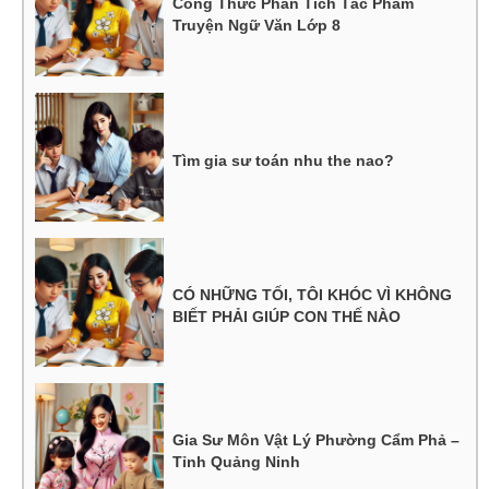
Công Thức Phân Tích Tác Phẩm
Truyện Ngữ Văn Lớp 8
Tìm gia sư toán nhu the nao?
CÓ NHỮNG TỐI, TÔI KHÓC VÌ KHÔNG
BIẾT PHẢI GIÚP CON THẾ NÀO
Gia Sư Môn Vật Lý Phường Cẩm Phả –
Tỉnh Quảng Ninh