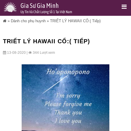
Gia Sư Gia Minh
Uy Tín Và Chất Lượng Số 1 Tại Việt Nam
»
Dành cho phụ huynh
»
TRIẾT LÝ HAWAII CỔ:( Tiếp)
TRIẾT LÝ HAWAII CỔ:( TIẾP)
13-08-2020 |
344 Lượt xem