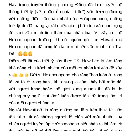
Hay trong truyền thống phương Đông đã lưu truyền hệ
thống triết lý (về “nhân lễ nghĩa trí tín”) vốn tương đương
với những điều căn bản nhất của Ho’oponopono, những
triết lý đó đã mang lại rất nhiều giá trị hữu ích và quan trọng
đối với văn minh tinh thần của nhân loại. Vì vậy có thể
Ho’oponopono không chỉ có nguồn gốc từ Hawaii mà
Ho’oponopono đã từng tồn tại ở mọi nền văn minh trên Trái
Đất.
Điểm cốt lõi của triết lý này theo TS. Hew Len là làm tăng
khả năng chịu trách nhiệm của một cá nhân khi vấn đề xảy
ra
Bởi vì Ho’oponopono cho rằng “bạn luôn ở trong
tôi và tôi ở trong bạn”, khi chúng ta cảm thấy bất mãn đối
với người khác hoặc thế giới xung quanh thì đó là do
những suy nghĩ “sai lầm” luôn được tồn trữ trong tâm trí
của mỗi người chúng ta.
Người Hawaii cổ tin rằng những sai lầm trên thực tế luôn
tồn tại ở tất cả những người đối diện với mâu thuẫn, tuy
nhiên người luyện tập Ho’oponopono biết nhận ra lỗi lầm và
tha thứ, họ sẽ có thể làm sạch mọi thứ bất kể đó là suy