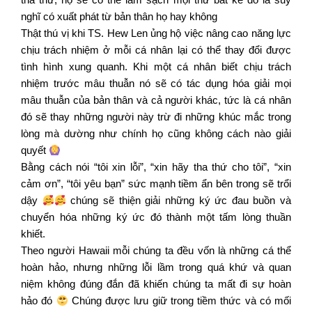
nghĩ có xuất phát từ bản thân họ hay không
Thật thú vị khi TS. Hew Len ủng hộ việc nâng cao năng lực
chịu trách nhiệm ở mỗi cá nhân lại có thể thay đổi được
tình hình xung quanh. Khi một cá nhân biết chịu trách
nhiệm trước mâu thuẫn nó sẽ có tác dụng hóa giải mọi
mâu thuẫn của bản thân và cả người khác, tức là cá nhân
đó sẽ thay những người này trừ đi những khúc mắc trong
lòng mà dường như chính họ cũng không cách nào giải
quyết
Bằng cách nói “tôi xin lỗi”, “xin hãy tha thứ cho tôi”, “xin
cảm ơn”, “tôi yêu bạn” sức mạnh tiềm ẩn bên trong sẽ trổi
dậy
chúng sẽ thiện giải những ký ức đau buồn và
chuyển hóa những ký ức đó thành một tấm lòng thuần
khiết.
Theo người Hawaii mỗi chúng ta đều vốn là những cá thể
hoàn hảo, nhưng những lỗi lầm trong quá khứ và quan
niệm không đúng đắn đã khiến chúng ta mất đi sự hoàn
hảo đó
Chúng được lưu giữ trong tiềm thức và có mối