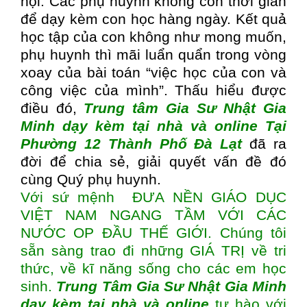
hội. Các phụ huynh không còn thời gian
để dạy kèm con học hàng ngày. Kết quả
học tập của con không như mong muốn,
phụ huynh thì mãi luẩn quẩn trong vòng
xoay của bài toán “việc học của con và
công việc của mình”. Thấu hiểu được
điều đó,
Trung tâm
Gia Sư Nhật Gia
Minh dạy kèm tại nhà và online Tại
Phường 12 Thành Phố Đà Lạt
đã ra
đời để chia sẻ, giải quyết vấn đề đó
cùng Quý phụ huynh.
Với sứ mệnh ĐƯA NỀN GIÁO DỤC
VIỆT NAM NGANG TẦM VỚI CÁC
NƯỚC OP ĐẦU THẾ GIỚI. Chúng tôi
sẵn sàng trao đi những GIÁ TRỊ về tri
thức, về kĩ năng sống cho các em học
sinh.
Trung Tâm Gia Sư Nhật Gia Minh
dạy kèm tại nhà và online
tự hào với