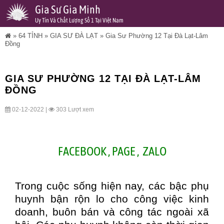
Gia Sư Gia Minh
Uy Tín Và Chất Lượng Số 1 Tại Việt Nam
»
64 TỈNH
»
GIA SƯ ĐÀ LẠT
»
Gia Sư Phường 12 Tại Đà Lạt-Lâm
Đồng
GIA SƯ PHƯỜNG 12 TẠI ĐÀ LẠT-LÂM
ĐỒNG
02-12-2022 |
303 Lượt xem
FACEBOOK
,
PAGE
,
ZALO
Trong cuộc sống hiện nay, các bậc phụ
huynh bận rộn lo cho công việc kinh
doanh, buôn bán và công tác ngoài xã