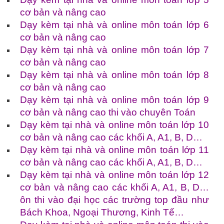
cơ bản và nâng cao
Dạy kèm tại nhà và online môn toán lớp 6
cơ bản và nâng cao
Dạy kèm tại nhà và online môn toán lớp 7
cơ bản và nâng cao
Dạy kèm tại nhà và online môn toán lớp 8
cơ bản và nâng cao
Dạy kèm tại nhà và online môn toán lớp 9
cơ bản và nâng cao thi vào chuyên Toán
Dạy kèm tại nhà và online môn toán lớp 10
cơ bản và nâng cao các khối A, A1, B, D…
Dạy kèm tại nhà và online môn toán lớp 11
cơ bản và nâng cao các khối A, A1, B, D…
Dạy kèm tại nhà và online môn toán lớp 12
cơ bản và nâng cao các khối A, A1, B, D…
ôn thi vào đại học các trường top đầu như
Bách Khoa, Ngoại Thương, Kinh Tế…