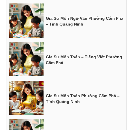
Gia Sư Môn Ngữ Văn Phường Cẩm Phả
– Tỉnh Quảng Ninh
Gia Sư Môn Toán – Tiếng Việt Phường
Cẩm Phả
Gia Sư Môn Toán Phường Cẩm Phả –
Tỉnh Quảng Ninh