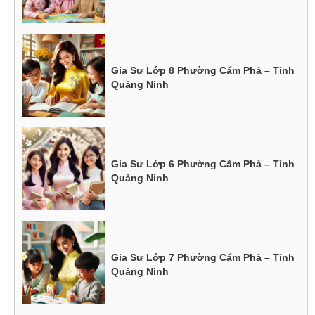
Gia Sư Lớp 8 Phường Cẩm Phả – Tỉnh
Quảng Ninh
Gia Sư Lớp 6 Phường Cẩm Phả – Tỉnh
Quảng Ninh
Gia Sư Lớp 7 Phường Cẩm Phả – Tỉnh
Quảng Ninh