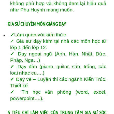
không phù hợp và không đem lại hiệu quả
như Phụ Huynh mong muốn.
GIA SƯ CHUYÊN MÔN GIẢNG DẠY
✓
Làm quen với kiến thức
✓ Gia sư dạy kèm tại nhà các môn học từ
lớp 1 đến lớp 12.
✓
Dạy ngoại ngữ (Anh, Hàn, Nhật, Đức,
Pháp, Nga…)
✓
Dạy đàn (piano, guitar, sáo, trống, các
loại nhạc cụ….)
✓
Dạy vẽ – Luyện thi các ngành Kiến Trúc,
Thiết kế
✓
Tin học văn phòng (word, excel,
powerpoint….).
5 TIÊU CHÍ LÀM VIỆC CỦA TRUNG TÂM GIA SƯ SÓC