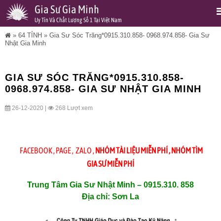
Gia Sư Gia Minh
Uy Tín Và Chất Lượng Số 1 Tại Việt Nam
»
64 TỈNH
»
Gia Sư Sóc Trăng*0915.310.858- 0968.974.858- Gia Sư
Nhật Gia Minh
GIA SƯ SÓC TRĂNG*0915.310.858-
0968.974.858- GIA SƯ NHẬT GIA MINH
26-12-2020 |
268 Lượt xem
FACEBOOK
,
PAGE
,
ZALO
,
NHÓM TÀI LIỆU MIỄN PHÍ
,
NHÓM TÌM
GIA SƯ MIỄN PHÍ
Trung Tâm Gia Sư Nhật Minh – 0915.310. 858
Địa chỉ: Sơn La