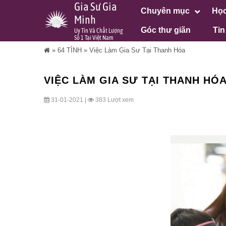
Gia Sư Gia
Chuyên mục
Học
Minh
Góc thư giãn
Tin
Uy Tín Và Chất Lượng
Số 1 Tại Việt Nam
»
64 TỈNH
»
Việc Làm Gia Sư Tại Thanh Hóa
VIỆC LÀM GIA SƯ TẠI THANH HÓ
31-01-2021 |
383 Lượt xem