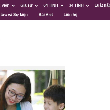
 viên
Gia sư
64 TỈNH
34 TỈNH
Luật hấ
 tức và Sự kiện
Bài Viết
Liên hệ
A