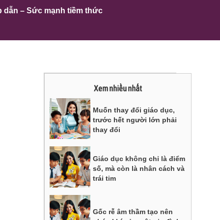
p dẫn – Sức mạnh tiềm thức
Xem nhiều nhất
Muốn thay đổi giáo dục,
trước hết người lớn phải
thay đổi
Giáo dục không chỉ là điểm
số, mà còn là nhân cách và
trái tim
Gốc rễ âm thầm tạo nên