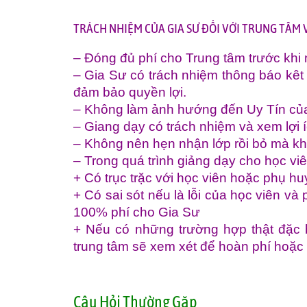
TRÁCH NHIỆM CỦA GIA SƯ ĐỐI VỚI TRUNG TÂM 
– Đóng đủ p
hí cho Trung tâm
trước khi 
– Gia Sư có trách nhiệm thông báo kêt
đảm bảo quyền lợi.
– Không làm ảnh hướng đến Uy Tín củ
– Giang dạy có trách nhiệm và xem lợi 
– Không nên hẹn nhận lớp rồi bỏ mà kh
– Trong quá trình giảng dạy cho học vi
+ Có trục trặc với học viên hoặc phụ h
+ Có sai sót nếu là lỗi của học viên và
100% phí cho Gia Sư
+ Nếu có những trường hợp thật đặc b
trung tâm sẽ xem xét để hoàn phí hoặc 
Câu Hỏi Thường Gặp