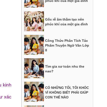
phúc khí của một gia đình
Gốc rễ âm thầm tạo nên
phúc khí của một gia đình
Công Thức Phân Tích Tác
Phẩm Truyện Ngữ Văn Lớp
8
Tìm gia sư toán nhu the
nao?
u kinh
CÓ NHỮNG TỐI, TÔI KHÓC
VÌ KHÔNG BIẾT PHẢI GIÚP
hư xác
CON THẾ NÀO