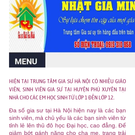
HIỆN TẠI TRUNG TÂM GIA SƯ HÀ NỘI CÓ NHIỀU GIÁO
VIÊN, SINH VIÊN GIA SƯ TẠI HUYỆN PHÚ XUYÊN TẠI
NHÀ CHO CÁC EM HỌC SINH TỪ LỚP 1 ĐẾN LỚP 12.
Đa số gia sư tại Hà Nội hiện nay là các bạn
sinh viên, mà chủ yếu là các bạn sinh viên từ
tỉnh lẻ lên thủ đô học Đại học, cao đẳng. Để
giảm bớt gánh nặng cho cha mẹ, trang trải