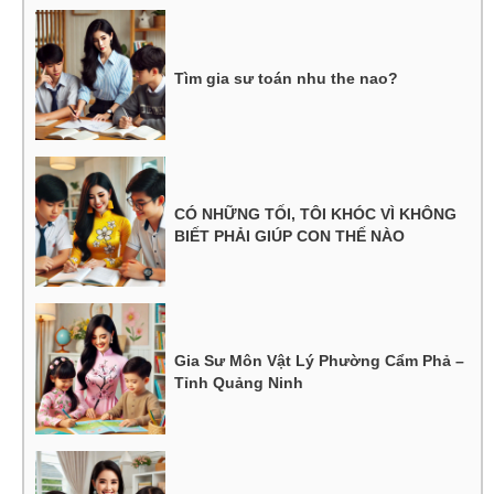
Tìm gia sư toán nhu the nao?
CÓ NHỮNG TỐI, TÔI KHÓC VÌ KHÔNG
BIẾT PHẢI GIÚP CON THẾ NÀO
Gia Sư Môn Vật Lý Phường Cẩm Phả –
Tỉnh Quảng Ninh