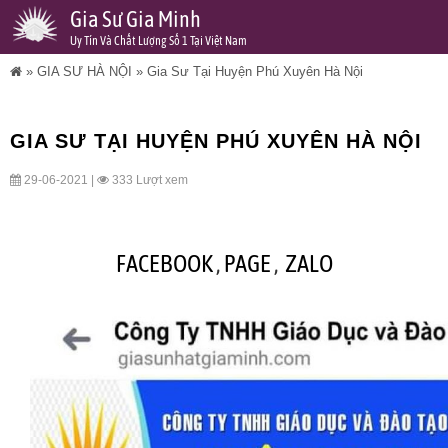
Gia Sư Gia Minh
Uy Tín Và Chất Lượng Số 1 Tại Việt Nam
»
GIA SƯ HÀ NỘI
»
Gia Sư Tại Huyện Phú Xuyên Hà Nội
GIA SƯ TẠI HUYỆN PHÚ XUYÊN HÀ NỘI
29-06-2021 |
333 Lượt xem
FACEBOOK
,
PAGE
,
ZALO