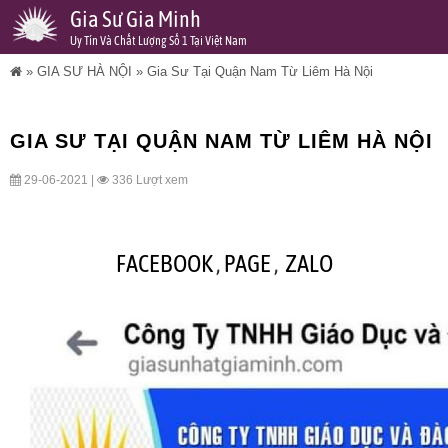
Gia Sư Gia Minh
Uy Tín Và Chất Lượng Số 1 Tại Việt Nam
»
GIA SƯ HÀ NỘI
»
Gia Sư Tại Quận Nam Từ Liêm Hà Nội
GIA SƯ TẠI QUẬN NAM TỪ LIÊM HÀ NỘI
29-06-2021 |
336 Lượt xem
FACEBOOK
,
PAGE
,
ZALO