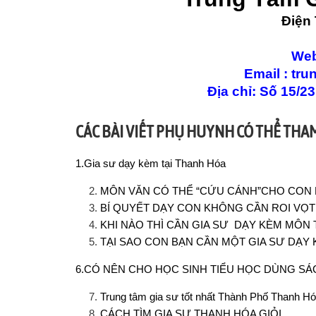
Điện 
Website:
Email : trungt
Địa chỉ: Số 15/2
CÁC BÀI VIẾT PHỤ HUYNH CÓ THỂ TH
1.
Gia sư dạy kèm tại Thanh Hóa
MÔN VĂN CÓ THỂ “CỨU CÁNH”CHO CON 
BÍ QUYẾT DẠY CON KHÔNG CẦN ROI VỌT
KHI NÀO THÌ CẦN GIA SƯ DẠY KÈM MÔN
TẠI SAO CON BẠN CẦN MỘT GIA SƯ DẠY 
6.
CÓ NÊN CHO HỌC SINH TIỂU HỌC DÙNG SÁ
Trung tâm gia sư tốt nhất Thành Phố Thanh H
CÁCH TÌM GIA SƯ THANH HÓA GIỎI