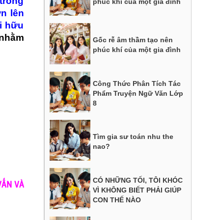
trong
phúc khí của một gia đình
n lên
i hữu
nhằm
Gốc rễ âm thầm tạo nên
phúc khí của một gia đình
Công Thức Phân Tích Tác
Phẩm Truyện Ngữ Văn Lớp
8
Tìm gia sư toán nhu the
nao?
CÓ NHỮNG TỐI, TÔI KHÓC
VẤN VÀ
VÌ KHÔNG BIẾT PHẢI GIÚP
CON THẾ NÀO