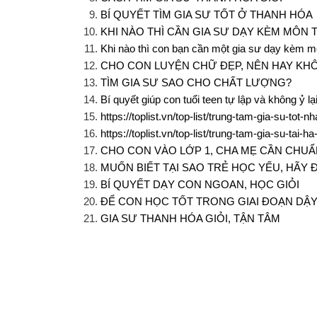
BÍ QUYẾT TÌM GIA SƯ TỐT Ở THANH HÓA
KHI NÀO THÌ CẦN GIA SƯ DẠY KÈM MÔN 
Khi nào thì con bạn cần một gia sư dạy kèm 
CHO CON LUYỆN CHỮ ĐẸP, NÊN HAY KH
TÌM GIA SƯ SAO CHO CHẤT LƯỢNG?
Bí quyết giúp con tuổi teen tự lập và không ỷ l
https://toplist.vn/top-list/trung-tam-gia-su-tot
https://toplist.vn/top-list/trung-tam-gia-su-tai-h
CHO CON VÀO LỚP 1, CHA MẸ CẦN CHUẨN
MUỐN BIẾT TẠI SAO TRẺ HỌC YẾU, HÃY Đ
BÍ QUYẾT DẠY CON NGOAN, HỌC GIỎI
ĐỂ CON HỌC TỐT TRONG GIAI ĐOẠN DẬY
GIA SƯ THANH HÓA GIỎI, TẬN TÂM