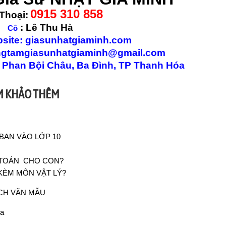
0915 310 858
Thoại:
: Lê Thu Hà
Cô
 giasunhatgiaminh.com
amgiasunhatgiaminh@gmail.com
3 Phan Bội Châu, Ba Đình, TP Thanh Hóa
AM KHẢO THÊM
BẠN VÀO LỚP 10
 TOÁN CHO CON?
KÈM MÔN VẬT LÝ?
CH VĂN MẪU
óa