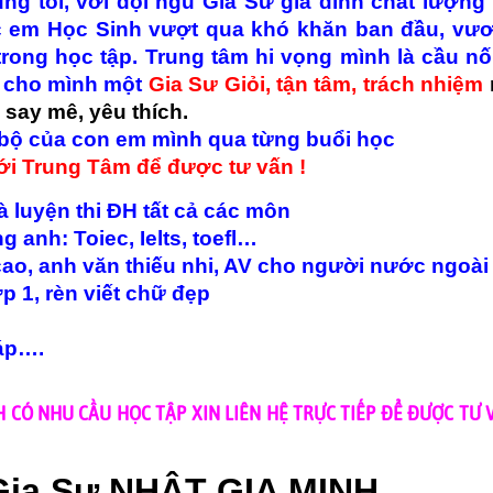
g tôi, với đội ngũ Gia Sư gia đình chất lượng 
các em Học Sinh vượt qua khó khăn ban đầu, vươ
rong học tập. Trung tâm hi vọng mình là cầu nố
m cho mình một
Gia Sư
Giỏi, tận tâm, trách nhiệm
 say mê, yêu thích.
 bộ của con em mình qua từng buổi học
với Trung Tâm để được tư vấn !
 luyện thi ĐH tất cả các môn
g anh: Toiec, Ielts, toefl…
ao, anh văn thiếu nhi, AV cho người nước ngoài
p 1, rèn viết chữ đẹp
háp….
 CÓ NHU CẦU HỌC TẬP
XIN LIÊN HỆ TRỰC TIẾP ĐỂ ĐƯỢC TƯ 
Gia
Sư NHẬT GIA MINH