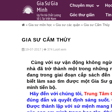
Gia Sư Gia
Chuyên mục
Học
Minh
Góc thư giãn
Tin
Uy Tín Và Chất Lượng
Số 1 Tại Việt Nam
»
Gia sư môn học
»
Gia sư các quận
»
Gia sư Cẩm Thủy
GIA SƯ CẨM THỦY
19-07-2017 |
374 Lượt xem
Cùng với sự vận động không ngừn
nhà đã trở thành một trong những 
đang trong giai đoạn cắp sách đế
biết làm sao tìm được một Gia Sư 
mình tiến bộ.
Hãy đến với chúng tôi,
Trung Tâm 
đúng đắn và quyết định sáng suốt. 
Được thành lập với sứ mệnh mang lạ