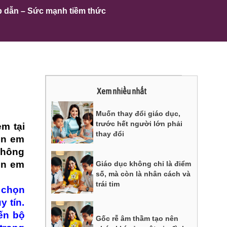
p dẫn – Sức mạnh tiềm thức
Xem nhiều nhất
Muốn thay đổi giáo dục,
trước hết người lớn phải
m tại
thay đổi
on em
không
on em
Giáo dục không chỉ là điểm
số, mà còn là nhân cách và
trái tim
 chọn
 tín.
ến bộ
Gốc rễ âm thầm tạo nên