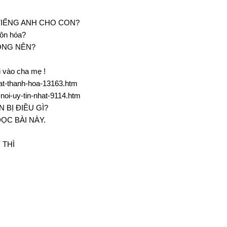
TIẾNG ANH CHO CON?
môn hóa?
ÔNG NÊN?
ại vào cha mẹ !
-nhat-thanh-hoa-13163.htm
a-noi-uy-tin-nhat-9114.htm
 BỊ ĐIỀU GÌ?
ỌC BÀI NÀY.
 THÌ