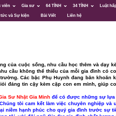
 viên
Gia sư
64 TỈNH
34 TỈNH
Luật hấ
 tức và Sự kiện
Bài Viết
Liên hệ
g của cuộc sống, nhu cầu học thêm và dạy kè
nhu cầu không thể thiếu của mỗi gia đình có c
n trường. Các bậc Phụ Huynh đang băn khoăn 
giỏi đáng tin cậy kèm cặp con em mình, giúp c
Gia Sư Nhật Gia Minh
để có được những sự lựa
Chúng tôi cam kết làm việc chuyên nghiệp và uy
i niềm hạnh phúc cho quý gia đình trước sự ti