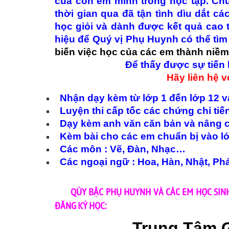
của con em mình trong học tập. Chún
thời gian qua đã tận tình dìu dắt 
học giỏi và dành được kết quả cao t
hiệu để Quý vị Phụ Huynh có thể tì
biến việc học của các em thành niềm
Để thấy được sự tiến
Hãy liên hệ 
Nhận dạy kèm từ lớp 1 đến lớp 12 và
Luyện thi cấp tốc các chứng chỉ tiến
Dạy kèm anh văn căn bản và nâng c
Kèm bài cho các em chuẩn bị vào lớ
Các môn : Vẽ, Đàn, Nhạc…
Các ngoại ngữ : Hoa, Hàn, Nhật, P
QÚY BẬC PHỤ HUYNH VÀ CÁC EM HỌC SINH
ĐĂNG KÝ HỌC:
Trung Tâm 