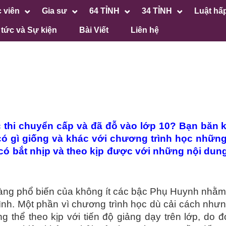
 viên
Gia sư
64 TỈNH
34 TỈNH
Luật hấ
 tức và Sự kiện
Bài Viết
Liên hệ
thi chuyển cấp và đã đỗ vào lớp 10? Bạn băn 
có gì giống và khác với chương trình học nhữn
 có bắt nhịp và theo kịp được với những nội dun
càng phổ biến của không ít các bậc Phụ Huynh nhằ
nh. Một phần vì chương trình học dù cải cách như
 thể theo kịp với tiến độ giảng dạy trên lớp, do đ