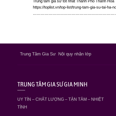
Trung tâm gia sư tốt nhất Thành Phố Thanh Hóa
https://toplist.vn/top-list/trung-tam-gia-su-tai-ha-
………………………………………………………
Trung Tâm Gia Sư
Nội quy nhận lớp
TRUNG TÂM GIA SƯ GIA MINH
UY TÍN – CHẤT LƯỢNG – TẬN TÂM – NHIỆT
TÌNH