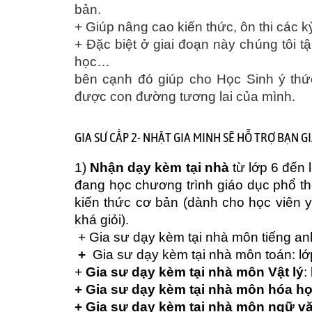
bản.
+ Giúp nâng cao kiến thức, ôn thi các kỳ k
+ Đặc biệt ở giai đoạn này chúng tôi tậ
học…
bên cạnh đó giúp cho Học Sinh ý thức
được con đường tương lai của mình.
GIA SƯ CẤP 2- NHẬT GIA MINH SẼ HỖ TRỢ BẠN GI
1)
Nhận dạy kèm tại nhà
từ lớp 6 đến 
đang học chương trình giáo dục phổ thôn
kiến thức cơ bản (dành cho học viên y
khá giỏi).
+ Gia sư dạy
kè
m
tại
nh
à
môn tiếng an
+
Gia sư dạy kèm tại nhà môn toán
: l
+
Gia sư dạy kèm tại nhà môn Vật lý
:
+
Gia sư dạy kèm tại nhà môn hóa h
+ Gia sư dạy kèm tại nhà môn ngữ v