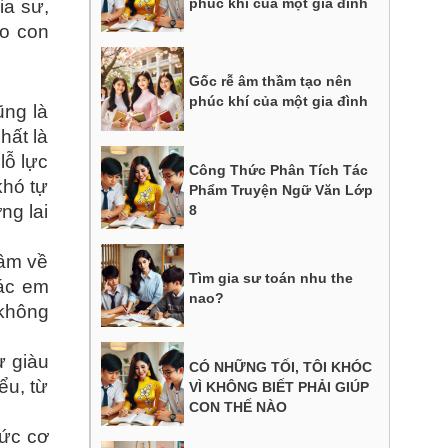
phúc khí của một gia đình
ia sư,
ho con
Gốc rễ âm thầm tạo nên
phúc khí của một gia đình
ng là
hất là
lỗ lực
Công Thức Phân Tích Tác
khó tự
Phẩm Truyện Ngữ Văn Lớp
ng lai
8
tâm về
Tìm gia sư toán nhu the
các em
nao?
 không
ư giàu
CÓ NHỮNG TỐI, TÔI KHÓC
ểu, từ
VÌ KHÔNG BIẾT PHẢI GIÚP
CON THẾ NÀO
hức cơ