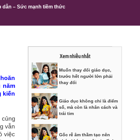
p dẫn – Sức mạnh tiềm thức
Xem nhiều nhất
Muốn thay đổi giáo dục,
trước hết người lớn phải
khoăn
thay đổi
g năm
g kiến
Giáo dục không chỉ là điểm
số, mà còn là nhân cách và
trái tim
m củng
ng vẫn
ó việc
Gốc rễ âm thầm tạo nên