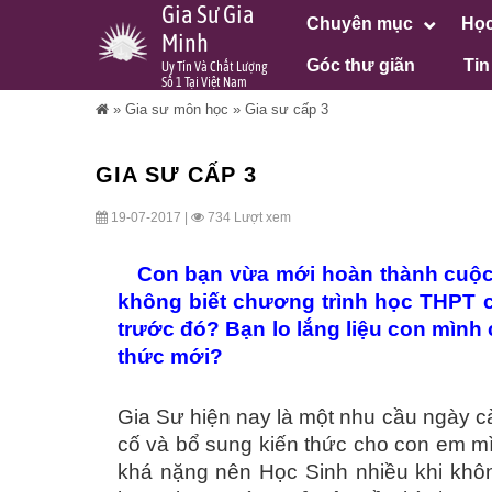
Gia Sư Gia
Chuyên mục
Học
Minh
Góc thư giãn
Tin
Uy Tín Và Chất Lượng
Số 1 Tại Việt Nam
»
Gia sư môn học
»
Gia sư cấp 3
GIA SƯ CẤP 3
19-07-2017 |
734 Lượt xem
Con bạn vừa mới hoàn thành cuộc 
không biết chương trình học THPT 
trước đó? Bạn lo lắng liệu con mình
thức mới?
Gia Sư hiện nay là một nhu cầu ngày 
cố và bổ sung kiến thức cho con em mì
khá nặng nên Học Sinh nhiều khi không