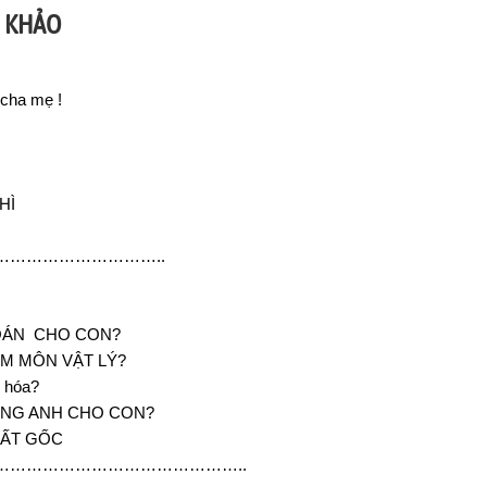
M KHẢO
 cha mẹ !
HÌ
………………………..
TOÁN CHO CON?
ÈM MÔN VẬT LÝ?
n hóa?
IẾNG ANH CHO CON?
MẤT GỐC
……………………………………..