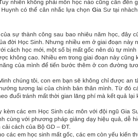
 Tuy nhiên không phải môn học nào cũng cần đến g
 Huynh có thể cân nhắc lựa chọn
G
ia Sư tại nhàc
ủa sự thành công sau bao nhiêu năm học, đây cũ
ủa đời Học Sinh. Nhưng nhiều em ở giai đoạn này n
ới cách học mới, một số bị mất gốc nên dù tự mình 
được không cao. Nhiều em trong giai đoạn này cũng 
năng của mình để tiến bước thêm ở con đường tươ
inh chúng tôi, con em bạn sẽ không chỉ được an 
 hướng tương lai của chính bản thân mình. Từ đó 
o đuổi tránh mất thời gian lãng phí mà kết quả lại
 kèm các em Học Sinh các môn với đội ngũ Gia S
ình cùng với phương pháp giảng dạy hiệu quả, dễ hi
 cải cách của Bộ GD – ĐT.
cho các em học sinh mất gốc, các em còn yếu kiến t