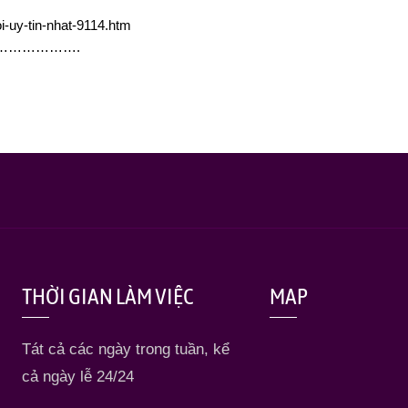
noi-uy-tin-nhat-9114.htm
……………….
THỜI GIAN LÀM VIỆC
MAP
Tát cả các ngày trong tuần, kể
cả ngày lễ 24/24