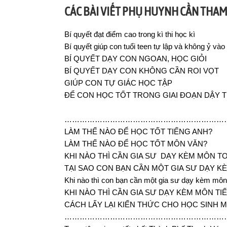
CÁC BÀI VIẾT PHỤ HUYNH CẦN THA
Bí quyết đạt điểm cao trong kì thi học kì
Bí quyết giúp con tuổi teen tự lập và không ỷ vào
BÍ QUYẾT DẠY CON NGOAN, HỌC GIỎI
BÍ QUYẾT DẠY CON KHÔNG CẦN ROI VỌT
GIÚP CON TỰ GIÁC HỌC TẬP
ĐỂ CON HỌC TỐT TRONG GIAI ĐOẠN DẬY T
…………………………………………………………
LÀM THẾ NÀO ĐỂ HỌC TỐT TIẾNG ANH?
LÀM THẾ NÀO ĐỂ HỌC TỐT MÔN VĂN?
KHI NÀO THÌ CẦN GIA SƯ DẠY KÈM MÔN 
TẠI SAO CON BẠN CẦN MỘT GIA SƯ DẠY K
Khi nào thì con bạn cần một gia sư dạy kèm mô
KHI NÀO THÌ CẦN GIA SƯ DẠY KÈM MÔN T
CÁCH LẤY LẠI KIẾN THỨC CHO HỌC SINH 
…………………………………………………………