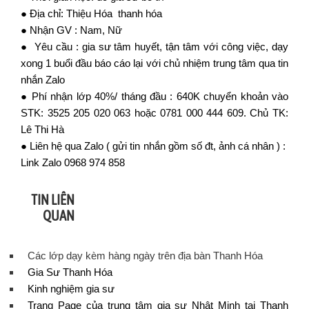
● Địa chỉ: Thiệu Hóa thanh hóa
● Nhận GV : Nam, Nữ
● Yêu cầu : gia sư tâm huyết, tận tâm với công việc, dạy
xong 1 buổi đầu báo cáo lại với
chủ nhiệm trung tâm
qua tin
nhắn Zalo
● Phí nhận lớp 40%/ tháng đầu : 640K chuyển khoản vào
STK: 3525 205 020 063 hoặc 0781 000 444 609. Chủ TK:
Lê Thi Hà
● Liên hệ qua Zalo ( gửi tin nhắn gồm số đt, ảnh cá nhân ) :
Link Zalo
0968 974 858
TIN LIÊN
QUAN
Các lớp dạy kèm hàng ngày trên địa bàn Thanh Hóa
Gia Sư Thanh Hóa
Kinh nghiệm gia sư
Trang Page của trung tâm gia sư Nhật Minh tại Thanh