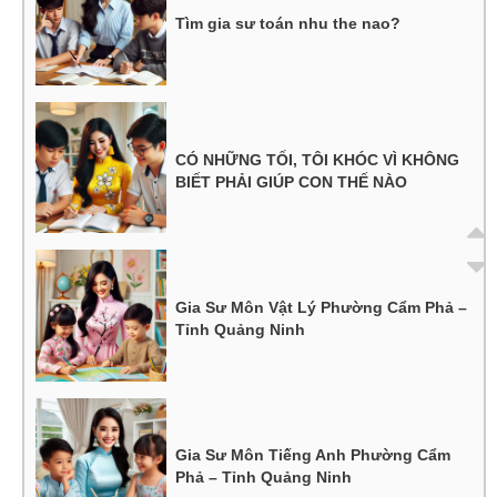
Tìm gia sư toán nhu the nao?
CÓ NHỮNG TỐI, TÔI KHÓC VÌ KHÔNG
BIẾT PHẢI GIÚP CON THẾ NÀO
Gia Sư Môn Vật Lý Phường Cẩm Phả –
Tỉnh Quảng Ninh
Gia Sư Môn Tiếng Anh Phường Cẩm
Phả – Tỉnh Quảng Ninh