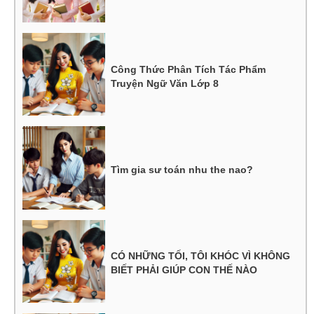
Công Thức Phân Tích Tác Phẩm
Truyện Ngữ Văn Lớp 8
Tìm gia sư toán nhu the nao?
CÓ NHỮNG TỐI, TÔI KHÓC VÌ KHÔNG
BIẾT PHẢI GIÚP CON THẾ NÀO