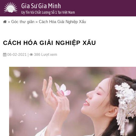
Gia Sư Gia Minh
Uy Tín Và Chất Lượng Số 1 Tại Việt Nam
»
Góc thư giãn
»
Cách Hóa Giải Nghiệp Xấu
CÁCH HÓA GIẢI NGHIỆP XẤU
06-02-2021 |
386 Lượt xem