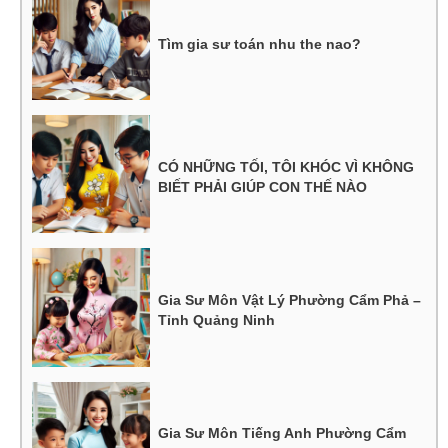
Tìm gia sư toán nhu the nao?
CÓ NHỮNG TỐI, TÔI KHÓC VÌ KHÔNG
BIẾT PHẢI GIÚP CON THẾ NÀO
Gia Sư Môn Vật Lý Phường Cẩm Phả –
Tỉnh Quảng Ninh
Gia Sư Môn Tiếng Anh Phường Cẩm