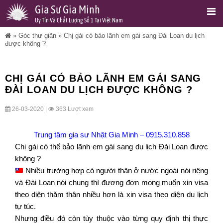
Gia Sư Gia Minh
Uy Tín Và Chất Lượng Số 1 Tại Việt Nam
»
Góc thư giãn
»
Chị gái có bảo lãnh em gái sang Đài Loan du lịch
được không ?
CHỊ GÁI CÓ BẢO LÃNH EM GÁI SANG
ĐÀI LOAN DU LỊCH ĐƯỢC KHÔNG ?
26-03-2020 |
363 Lượt xem
Trung tâm gia sư Nhật Gia Minh
–
0915.310.858
Chị gái có thể bảo lãnh em gái sang du lịch Đài Loan được
không ?
Nhiều trường hợp có người thân ở nước ngoài nói riêng
và Đài Loan nói chung thì đương đơn mong muốn xin visa
theo diện thăm thân nhiều hơn là xin visa theo diện du lịch
tự túc.
Nhưng điều đó còn tùy thuộc vào từng quy định thị thực