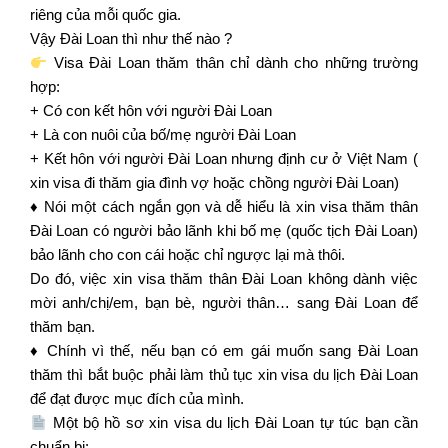
riêng của mỗi quốc gia.
Vậy Đài Loan thì như thế nào ?
Visa Đài Loan thăm thân chỉ dành cho những trường
hợp:
+ Có con kết hôn với người Đài Loan
+ Là con nuôi của bố/mẹ người Đài Loan
+ Kết hôn với người Đài Loan nhưng định cư ở Việt Nam (
xin visa đi thăm gia đình vợ hoặc chồng người Đài Loan)
♦️ Nói một cách ngắn gọn và dễ hiểu là xin visa thăm thân
Đài Loan có người bảo lãnh khi bố mẹ (quốc tịch Đài Loan)
bảo lãnh cho con cái hoặc chỉ ngược lại mà thôi.
Do đó, việc xin visa thăm thân Đài Loan không dành việc
mời anh/chị/em, bạn bè, người thân… sang Đài Loan để
thăm bạn.
♦️ Chính vì thế, nếu bạn có em gái muốn sang Đài Loan
thăm thì bắt buộc phải làm thủ tục xin visa du lịch Đài Loan
để đạt được mục đích của mình.
Một bộ hồ sơ xin visa du lịch Đài Loan tự túc bạn cần
chuẩn bị: