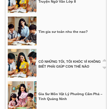
Truyện Ngữ Văn Lớp 8
Tìm gia sư toán nhu the nao?
CÓ NHỮNG TỐI, TÔI KHÓC VÌ KHÔNG
BIẾT PHẢI GIÚP CON THẾ NÀO
Gia Sư Môn Vật Lý Phường Cẩm Phả –
Tỉnh Quảng Ninh