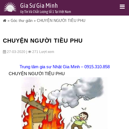
Gia Sư Gia Minh
Uy Tín Và Chất Lượng Số 1 Tại Việt Nam
»
Góc thư giãn
»
CHUYỆN NGƯỜI TIỀU PHU
CHUYỆN NGƯỜI TIỀU PHU
27-03-2020 |
271 Lượt xem
Trung tâm gia sư Nhật Gia Minh
–
0915.310.858
CHUYỆN NGƯỜI TIỀU PHU