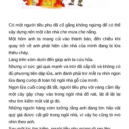
Có một người tiều phu đã cố gắng không ngừng để có thể
xây dựng nên một căn nhà che mưa che nắng.
Một hôm anh ta mang củi vào thành bán, đến chiều khi
quay trở về anh phát hiện căn nhà của mình đang bị lửa
thiêu cháy.
Làng trên xóm dưới đến giúp anh ta cứu hỏa.
Nhưng vì sức gió quá mạnh và trời đã sắp tối và không có
đủ phương tiện dập lửa, anh đành phải trơ mắt ra nhìn ngọn
lửa đang cướp đi toàn hộ ngôi nhà gỗ của mình.
Ngọn lửa cuối cùng đã tắt, người tiều phu vội vàng cầm lấy
một cây gậy chạy vào trong ngôi nhà đổ nát, lật đi lật lại
như tìm kiếm một vật gì đó.
Những người hàng xóm tưởng rằng anh đang tìm hảo vật
quý giá được cất giữ trong ngôi nhà, vì vậy họ cũng tò mò
nhìn theo anh.
Sau một lúc tìm kiếm, người tiều phu mừng rỡ reo lên: