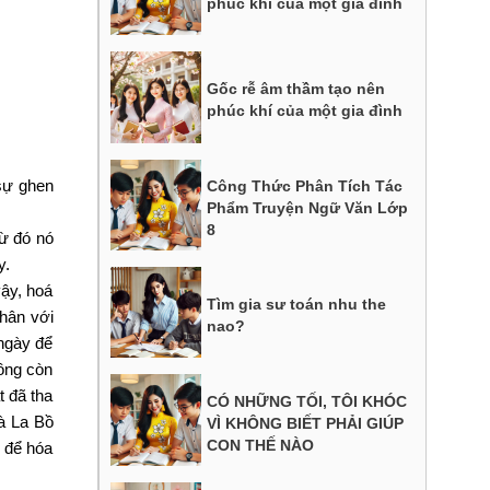
phúc khí của một gia đình
Gốc rễ âm thầm tạo nên
phúc khí của một gia đình
 sự ghen
Công Thức Phân Tích Tác
Phẩm Truyện Ngữ Văn Lớp
8
Từ đó nó
y.
vậy, hoá
Tìm gia sư toán nhu the
thân với
nao?
 ngày để
hông còn
t đã tha
CÓ NHỮNG TỐI, TÔI KHÓC
Đà La Bồ
VÌ KHÔNG BIẾT PHẢI GIÚP
CON THẾ NÀO
, để hóa