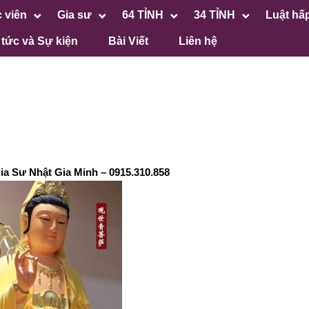
 viên
Gia sư
64 TỈNH
34 TỈNH
Luật hấ
 tức và Sự kiện
Bài Viết
Liên hệ
a Sư Nhật Gia Minh – 0915.310.858