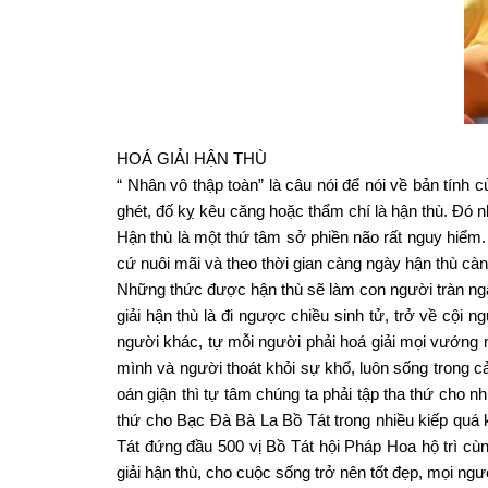
HOÁ GIẢI HẬN THÙ
“ Nhân vô thập toàn” là câu nói để nói về bản tính
ghét, đố kỵ kêu căng hoặc thẩm chí là hận thù. Đó nh
Hận thù là một thứ tâm sở phiền não rất nguy hiểm
cứ nuôi mãi và theo thời gian càng ngày hận thù càng
Những thức được hận thù sẽ làm con người tràn ngập
giải hận thù là đi ngược chiều sinh tử, trở về cội 
người khác, tự mỗi người phải hoá giải mọi vướng m
mình và người thoát khỏi sự khổ, luôn sống trong 
oán giận thì tự tâm chúng ta phải tập tha thứ cho 
thứ cho Bạc Đà Bà La Bồ Tát trong nhiều kiếp quá 
Tát đứng đầu 500 vị Bồ Tát hội Pháp Hoa hộ trì cùn
giải hận thù, cho cuộc sống trở nên tốt đẹp, mọi ng