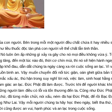
 của con người. Bên trong mỗi một người đều chất chứa ít hay nhiều
ư liều thuốc độc tàn phá con người về thể chất lẫn tinh thần.
. Nó luôn ôm ấp những gì xảy ra gây cho nó mọi điều không vừa ý. 
 tăng, đến một lúc nào đó, thời cơ chín mùi, thì nó sẽ hiện hành nga
 khổ đau, dẫn dắt chúng ta ngày càng xa rời cuộc sống an lạc. Vì 
nguồn bình an. Vậy muốn chuyển đổi nổi tức giận, oán ghét giữa bản 
ắc xấu ác, thù hận trong suy nghĩ lời nói, việc làm, sinh hoạt hằng
cảm giác an lạc. Đức Phật đã làm được. Trước khi để người khác k
những người làm điều có lỗi và tổn thương đến ta. Cũng như Đức Phậ
khứ, đã từng mắn chửi, nói xấu, ném đá hại Đức Phật, để rồi Bạc 
g Như Lai. Vậy mỗi người chúng ta hãy học theo ngày, biết tha thứ
ười cũng được an vui, hạnh phúc và an lạc trong cuộc sống.