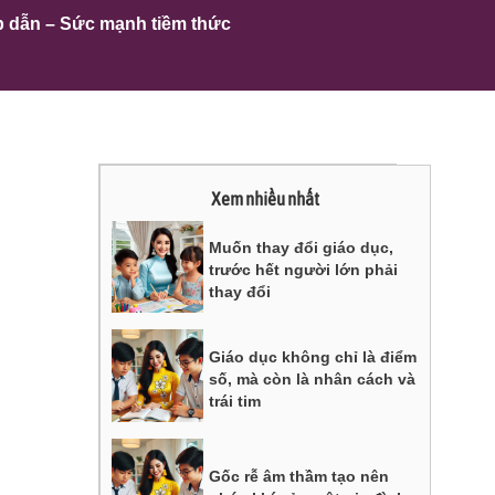
p dẫn – Sức mạnh tiềm thức
Xem nhiều nhất
Muốn thay đổi giáo dục,
trước hết người lớn phải
thay đổi
Giáo dục không chỉ là điểm
số, mà còn là nhân cách và
trái tim
Gốc rễ âm thầm tạo nên