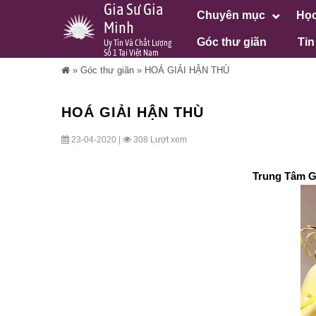
Gia Sư Gia
Chuyên mục
Học
Minh
Góc thư giãn
Tin
Uy Tín Và Chất Lượng
Số 1 Tại Việt Nam
»
Góc thư giãn
»
HOÁ GIẢI HẬN THÙ
HOÁ GIẢI HẬN THÙ
23-04-2020 |
308 Lượt xem
Trung Tâm Gi