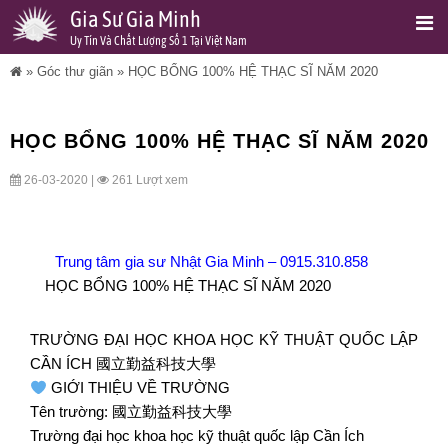
Gia Sư Gia Minh
Uy Tín Và Chất Lượng Số 1 Tại Việt Nam
»
Góc thư giãn
»
HỌC BỔNG 100% HỆ THẠC SĨ NĂM 2020
HỌC BỔNG 100% HỆ THẠC SĨ NĂM 2020
26-03-2020 |
261 Lượt xem
Trung tâm gia sư Nhật Gia Minh
–
0915.310.858
HỌC BỔNG 100% HỆ THẠC SĨ NĂM 2020
TRƯỜNG ĐẠI HỌC KHOA HỌC KỸ THUẬT QUỐC LẬP
CẦN ÍCH 國立勤益科技大學
GIỚI THIỆU VỀ TRƯỜNG
Tên trường: 國立勤益科技大學
Trường đại học khoa học kỹ thuật quốc lập Cần Ích