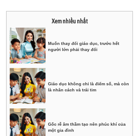
Xem nhiều nhất
Muốn thay đổi giáo dục, trước hết
người lớn phải thay đổi
Giáo dục không chỉ là điểm số, mà còn
là nhân cách và trái tim
Gốc rễ âm thầm tạo nên phúc khí của
một gia đình