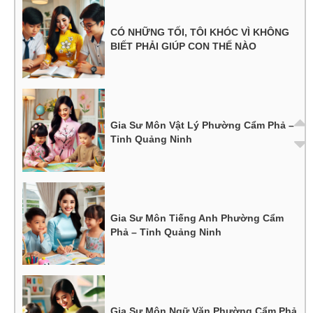
CÓ NHỮNG TỐI, TÔI KHÓC VÌ KHÔNG
BIẾT PHẢI GIÚP CON THẾ NÀO
Gia Sư Môn Vật Lý Phường Cẩm Phả –
Tỉnh Quảng Ninh
Gia Sư Môn Tiếng Anh Phường Cẩm
Phả – Tỉnh Quảng Ninh
Gia Sư Môn Ngữ Văn Phường Cẩm Phả