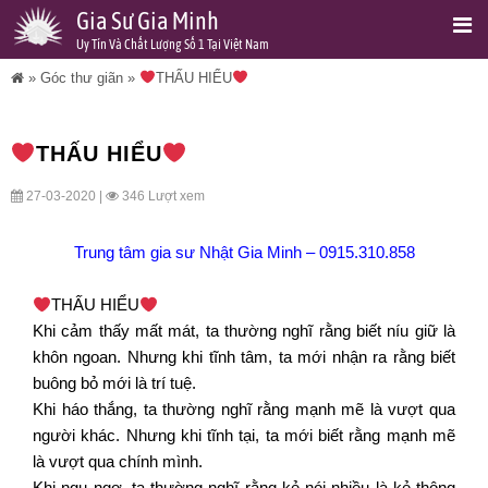
Gia Sư Gia Minh
Uy Tín Và Chất Lượng Số 1 Tại Việt Nam
»
Góc thư giãn
»
THẤU HIỂU
THẤU HIỂU
27-03-2020 |
346 Lượt xem
Trung tâm gia sư Nhật Gia Minh
–
0915.310.858
THẤU HIỂU
Khi cảm thấy mất mát, ta thường nghĩ rằng biết níu giữ là
khôn ngoan. Nhưng khi tĩnh tâm, ta mới nhận ra rằng biết
buông bỏ mới là trí tuệ.
Khi háo thắng, ta thường nghĩ rằng mạnh mẽ là vượt qua
người khác. Nhưng khi tĩnh tại, ta mới biết rằng mạnh mẽ
là vượt qua chính mình.
Khi ngu ngơ, ta thường nghĩ rằng kẻ nói nhiều là kẻ thông