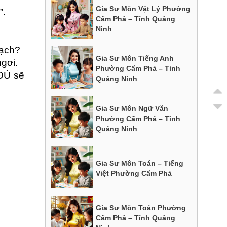
Gia Sư Môn Vật Lý Phường
”.
Cẩm Phả – Tỉnh Quảng
Ninh
oạch?
Gia Sư Môn Tiếng Anh
gơi.
Phường Cẩm Phả – Tỉnh
 ĐỦ sẽ
Quảng Ninh
Gia Sư Môn Ngữ Văn
Phường Cẩm Phả – Tỉnh
Quảng Ninh
Gia Sư Môn Toán – Tiếng
Việt Phường Cẩm Phả
Gia Sư Môn Toán Phường
Cẩm Phả – Tỉnh Quảng