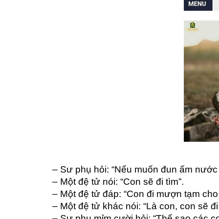
– Sư phụ hỏi: “Nếu muốn đun ấm nước n
– Một đệ tử nói: “Con sẽ đi tìm”.
– Một đệ tử đáp: “Con đi mượn tạm cho
– Một đệ tử khác nói: “Là con, con sẽ đ
– Sư phụ mỉm cười hỏi: “Thế sao các c