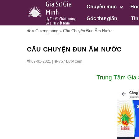
Gia Sư Gia
Chuyên mục
Học
Minh
Góc thư giãn
Tin
Uy Tín Và Chất Lượng
Số 1 Tại Việt Nam
»
Gương sáng
»
Câu Chuyện Đun Ấm Nước
CÂU CHUYỆN ĐUN ẤM NƯỚC
09-01-2021 |
757 Lượt xem
Trung Tâm Gia 