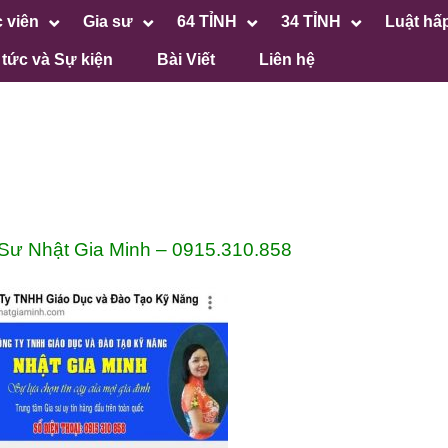
 viên
Gia sư
64 TỈNH
34 TỈNH
Luật hấ
 tức và Sự kiện
Bài Viết
Liên hệ
Sư Nhật Gia Minh – 0915.310.858