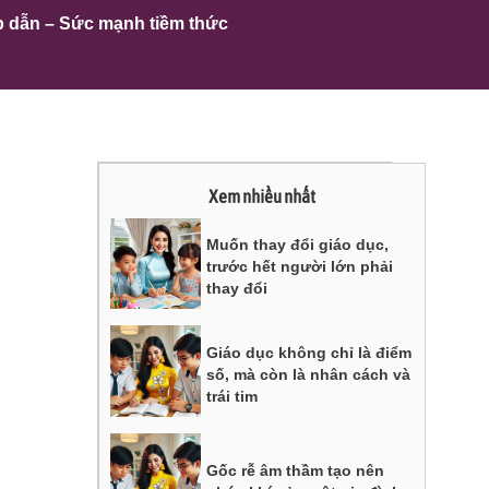
p dẫn – Sức mạnh tiềm thức
Xem nhiều nhất
Muốn thay đổi giáo dục,
trước hết người lớn phải
thay đổi
Giáo dục không chỉ là điểm
số, mà còn là nhân cách và
trái tim
Gốc rễ âm thầm tạo nên