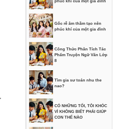
phúc khí của một gia đình
Gốc rễ âm thầm tạo nên
phúc khí của một gia đình
Công Thức Phân Tích Tác
Phẩm Truyện Ngữ Văn Lớp
8
Tìm gia sư toán nhu the
nao?
”
CÓ NHỮNG TỐI, TÔI KHÓC
VÌ KHÔNG BIẾT PHẢI GIÚP
CON THẾ NÀO