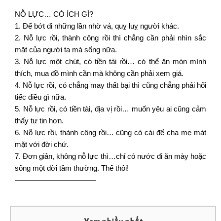
NỖ LỰC… CÓ ÍCH GÌ?
1. Để bớt đi những lần nhờ vả, quỵ luỵ người khác.
2. Nỗ lực rồi, thành công rồi thì chẳng cần phải nhìn sắc
mặt của người ta mà sống nữa.
3. Nỗ lực một chút, có tiền tài rồi… có thể ăn món mình
thích, mua đồ mình cần mà không cần phải xem giá.
4. Nỗ lực rồi, có chẳng may thất bại thì cũng chẳng phải hối
tiếc điều gì nữa.
5. Nỗ lực rồi, có tiền tài, địa vị rồi… muốn yêu ai cũng cảm
thấy tự tin hơn.
6. Nỗ lực rồi, thành công rồi… cũng có cái để cha mẹ mát
mặt với đời chứ.
7. Đơn giản, không nỗ lực thì…chỉ có nước đi ăn mày hoặc
sống một đời tầm thường. Thế thôi!
———————————