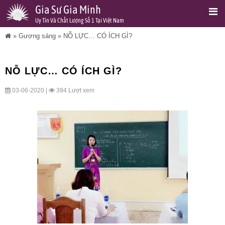
Gia Sư Gia Minh
Uy Tín Và Chất Lượng Số 1 Tại Việt Nam
»
Gương sáng
»
NỖ LỰC… CÓ ÍCH GÌ?
NỖ LỰC… CÓ ÍCH GÌ?
03-06-2020 |
394 Lượt xem