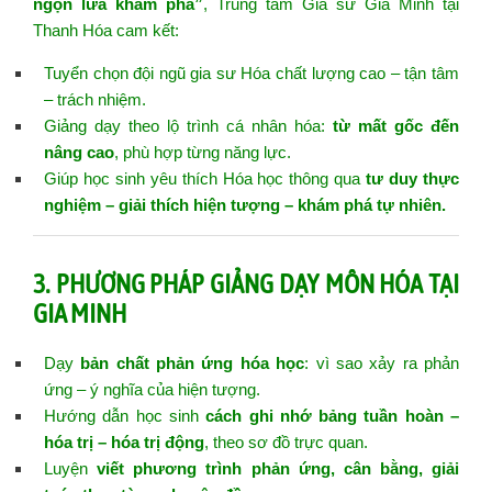
ngọn lửa khám phá”
, Trung tâm Gia sư Gia Minh tại
Thanh Hóa cam kết:
Tuyển chọn đội ngũ gia sư Hóa chất lượng cao – tận tâm
– trách nhiệm.
Giảng dạy theo lộ trình cá nhân hóa:
từ mất gốc đến
nâng cao
, phù hợp từng năng lực.
Giúp học sinh yêu thích Hóa học thông qua
tư duy thực
nghiệm – giải thích hiện tượng – khám phá tự nhiên.
3. PHƯƠNG PHÁP GIẢNG DẠY MÔN HÓA TẠI
GIA MINH
Dạy
bản chất phản ứng hóa học
: vì sao xảy ra phản
ứng – ý nghĩa của hiện tượng.
Hướng dẫn học sinh
cách ghi nhớ bảng tuần hoàn –
hóa trị – hóa trị động
, theo sơ đồ trực quan.
Luyện
viết phương trình phản ứng, cân bằng, giải