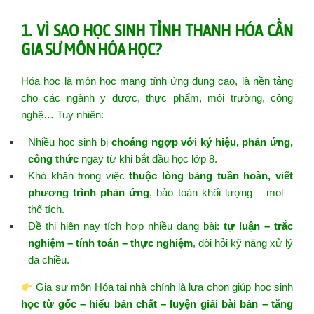
1. VÌ SAO HỌC SINH TỈNH THANH HÓA CẦN
GIA SƯ MÔN HÓA HỌC?
Hóa học là môn học mang tính ứng dụng cao, là nền tảng
cho các ngành y dược, thực phẩm, môi trường, công
nghệ… Tuy nhiên:
Nhiều học sinh bị
choáng ngợp với ký hiệu, phản ứng,
công thức
ngay từ khi bắt đầu học lớp 8.
Khó khăn trong việc
thuộc lòng bảng tuần hoàn, viết
phương trình phản ứng
, bảo toàn khối lượng – mol –
thể tích.
Đề thi hiện nay tích hợp nhiều dạng bài:
tự luận – trắc
nghiệm – tính toán – thực nghiệm
, đòi hỏi kỹ năng xử lý
đa chiều.
Gia sư môn Hóa tại nhà chính là lựa chọn giúp học sinh
học từ gốc – hiểu bản chất – luyện giải bài bản – tăng