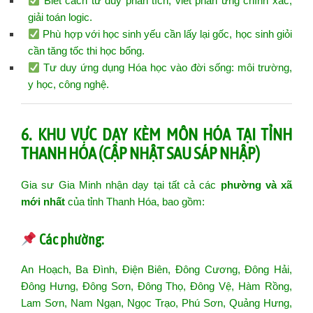
Biết cách tư duy phân tích, viết phản ứng chính xác,
giải toán logic.
Phù hợp với học sinh yếu cần lấy lại gốc, học sinh giỏi
cần tăng tốc thi học bổng.
Tư duy ứng dụng Hóa học vào đời sống: môi trường,
y học, công nghệ.
6. KHU VỰC DẠY KÈM MÔN HÓA TẠI TỈNH
THANH HÓA (CẬP NHẬT SAU SÁP NHẬP)
Gia sư Gia Minh nhận dạy tại tất cả các
phường và xã
mới nhất
của tỉnh Thanh Hóa, bao gồm:
Các phường:
An Hoạch, Ba Đình, Điện Biên, Đông Cương, Đông Hải,
Đông Hưng, Đông Sơn, Đông Thọ, Đông Vệ, Hàm Rồng,
Lam Sơn, Nam Ngạn, Ngọc Trạo, Phú Sơn, Quảng Hưng,