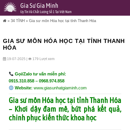
Gia Sư Gia Minh
Uy Tín Và Chất Lượng Số 1 Tại Việt Nam
»
34 TỈNH
»
Gia sư môn Hóa học tại tỉnh Thanh Hóa
GIA SƯ MÔN HÓA HỌC TẠI TỈNH THANH
HÓA
19-07-2025 |
179 Lượt xem
Gọi/Zalo tư vấn miễn phí:
0915.310.858 – 0968.974.858
Website:
www.giasunhatgiaminh.com
Gia sư môn Hóa học tại tỉnh Thanh Hóa
– Khơi dậy đam mê, bứt phá kết quả,
chinh phục kiến thức khoa học