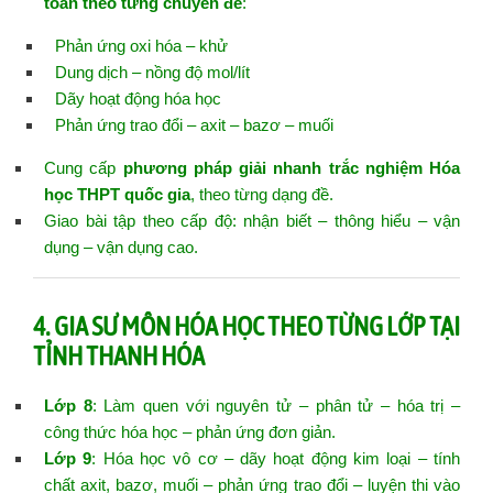
toán theo từng chuyên đề
:
Phản ứng oxi hóa – khử
Dung dịch – nồng độ mol/lít
Dãy hoạt động hóa học
Phản ứng trao đổi – axit – bazơ – muối
Cung cấp
phương pháp giải nhanh trắc nghiệm Hóa
học THPT quốc gia
, theo từng dạng đề.
Giao bài tập theo cấp độ: nhận biết – thông hiểu – vận
dụng – vận dụng cao.
4. GIA SƯ MÔN HÓA HỌC THEO TỪNG LỚP TẠI
TỈNH THANH HÓA
Lớp 8
: Làm quen với nguyên tử – phân tử – hóa trị –
công thức hóa học – phản ứng đơn giản.
Lớp 9
: Hóa học vô cơ – dãy hoạt động kim loại – tính
chất axit, bazơ, muối – phản ứng trao đổi – luyện thi vào