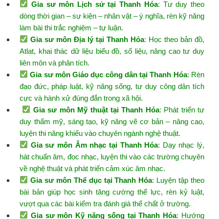
Gia sư môn Lịch sử tại Thanh Hóa
: Tư duy theo
dòng thời gian – sự kiện – nhân vật – ý nghĩa, rèn kỹ năng
làm bài thi trắc nghiệm – tự luận.
Gia sư môn Địa lý tại Thanh Hóa
: Học theo bản đồ,
Atlat, khai thác dữ liệu biểu đồ, số liệu, nâng cao tư duy
liên môn và phân tích.
Gia sư môn Giáo dục công dân tại Thanh Hó
a
: Rèn
đạo đức, pháp luật, kỹ năng sống, tư duy công dân tích
cực và hành xử đúng đắn trong xã hội.
Gia sư môn Mỹ thuật tại Thanh Hóa
: Phát triển tư
duy thẩm mỹ, sáng tạo, kỹ năng vẽ cơ bản – nâng cao,
luyện thi năng khiếu vào chuyên ngành nghệ thuật.
Gia sư môn Âm nhạc tại Thanh Hóa
: Dạy nhạc lý,
hát chuẩn âm, đọc nhạc, luyện thi vào các trường chuyên
về nghệ thuật và phát triển cảm xúc âm nhạc.
Gia sư môn Thể dục tại Thanh Hóa
: Luyện tập theo
bài bản giúp học sinh tăng cường thể lực, rèn kỷ luật,
vượt qua các bài kiểm tra đánh giá thể chất ở trường.
Gia sư môn Kỹ năng sống tại Thanh Hóa
: Hướng