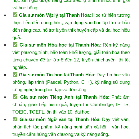
học sinh giỏi được nâng cao theo lộ trình thi học sinh giỏi
và học bổng.
Gia sư môn Vật lý tại Thanh Hóa
: Học từ hiện tượng
thực tiễn đến công thức, vận dụng vào bài tập từ cơ bản
đến nâng cao, hỗ trợ luyện thi chuyển cấp và đại học hiệu
quả.
Gia sư môn Hóa học tại Thanh Hóa
: Rèn kỹ năng
viết phương trình, bảo toàn khối lượng, giải toán hóa theo
từng chuyên đề từ lớp 8 đến 12, luyện thi chuyên, thi tốt
nghiệp.
Gia sư môn Tin học tại Thanh Hóa
: Dạy Tin học văn
phòng, lập trình (Pascal, Python, C++), kỹ năng sử dụng
công nghệ trong học tập và đời sống.
Gia sư môn Tiếng Anh tại Thanh Hóa
: Phát âm
chuẩn, giao tiếp hiệu quả, luyện thi Cambridge, IELTS,
TOEIC, TOEFL, ôn thi vào 10, đại học.
Gia sư môn Ngữ văn tại Thanh Hóa
: Dạy viết văn,
phân tích tác phẩm, kỹ năng nghị luận xã hội – văn học,
truyền cảm hứng văn chương và kỹ năng sống.