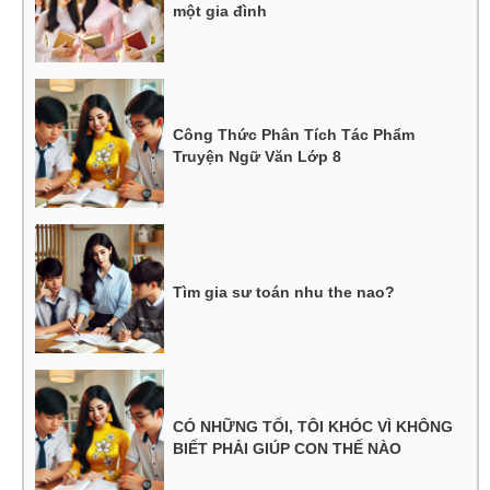
một gia đình
Công Thức Phân Tích Tác Phẩm
Truyện Ngữ Văn Lớp 8
Tìm gia sư toán nhu the nao?
CÓ NHỮNG TỐI, TÔI KHÓC VÌ KHÔNG
BIẾT PHẢI GIÚP CON THẾ NÀO