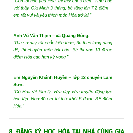
“Con tôi học yếu Hóa, thi thử chỉ 3 điểm. Nhờ học
với thầy Gia Minh 3 tháng, bé tăng lên 7.2 điểm –
em rất vui và yêu thích môn Hóa trở lại.”
Anh Vũ Văn Thịnh – xã Quảng Đông:
“Gia sư dạy rất chắc kiến thức, ôn theo từng dạng
đề, thi chuyên môn bài bản. Bé thi vào 10 được
điểm Hóa cao hơn kỳ vọng.”
Em Nguyễn Khánh Huyền – lớp 12 chuyên Lam
Sơn:
“Cô Hóa rất tâm lý, vừa dạy vừa truyền động lực
học tập. Nhờ đó em thi thử khối B được 8.5 điểm
Hóa.”
8. ĐĂNG KÝ HỌC HÓA TẠI NHÀ CÙNG GIA