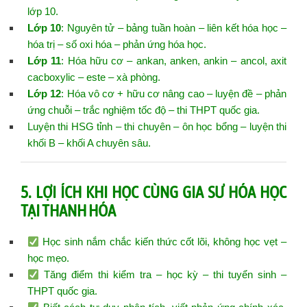
lớp 10.
Lớp 10
: Nguyên tử – bảng tuần hoàn – liên kết hóa học –
hóa trị – số oxi hóa – phản ứng hóa học.
Lớp 11
: Hóa hữu cơ – ankan, anken, ankin – ancol, axit
cacboxylic – este – xà phòng.
Lớp 12
: Hóa vô cơ + hữu cơ nâng cao – luyện đề – phản
ứng chuỗi – trắc nghiệm tốc độ – thi THPT quốc gia.
Luyện thi HSG tỉnh – thi chuyên – ôn học bổng – luyện thi
khối B – khối A chuyên sâu.
5. LỢI ÍCH KHI HỌC CÙNG GIA SƯ HÓA HỌC
TẠI THANH HÓA
Học sinh nắm chắc kiến thức cốt lõi, không học vẹt –
học mẹo.
Tăng điểm thi kiểm tra – học kỳ – thi tuyển sinh –
THPT quốc gia.