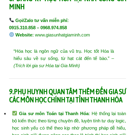
MINH
Gọi/Zalo tư vấn miễn phí:
0915.310.858 – 0968.974.858
Website:
www.giasunhatgiaminh.com
“Hóa học là ngôn ngữ của vũ trụ. Học tốt Hóa là
hiểu sâu về sự sống, từ hạt cát đến tế bào.” –
(Trích lời gia sư Hóa tại Gia Minh)
9.PHỤ HUYNH QUAN TÂM THÊM ĐẾN GIA SƯ
CÁC MÔN HỌC CHÍNH TẠI TỈNH THANH HÓA
Gia sư môn Toán tại Thanh Hóa
: Hệ thống lại toàn
bộ kiến thức theo từng chuyên đề, luyện tính tư duy logic,
học sinh yếu có thể theo kịp nhờ phương pháp dễ hiểu,