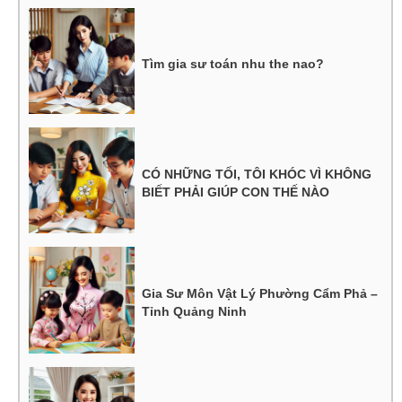
Tìm gia sư toán nhu the nao?
CÓ NHỮNG TỐI, TÔI KHÓC VÌ KHÔNG
BIẾT PHẢI GIÚP CON THẾ NÀO
Gia Sư Môn Vật Lý Phường Cẩm Phả –
Tỉnh Quảng Ninh