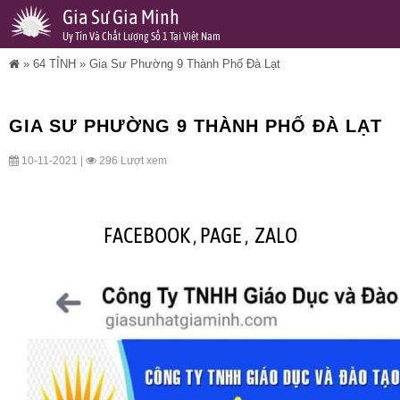
Gia Sư Gia Minh
Uy Tín Và Chất Lượng Số 1 Tại Việt Nam
»
64 TỈNH
»
Gia Sư Phường 9 Thành Phố Đà Lạt
GIA SƯ PHƯỜNG 9 THÀNH PHỐ ĐÀ LẠT
10-11-2021 |
296 Lượt xem
FACEBOOK
,
PAGE
,
ZALO