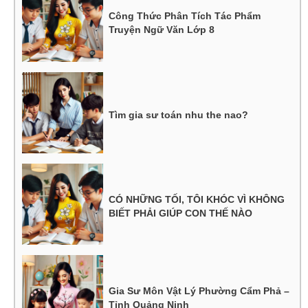
Công Thức Phân Tích Tác Phẩm
Truyện Ngữ Văn Lớp 8
Tìm gia sư toán nhu the nao?
CÓ NHỮNG TỐI, TÔI KHÓC VÌ KHÔNG
BIẾT PHẢI GIÚP CON THẾ NÀO
Gia Sư Môn Vật Lý Phường Cẩm Phả –
Tỉnh Quảng Ninh