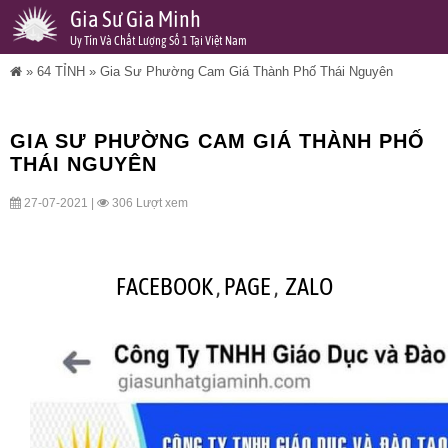
Gia Sư Gia Minh
Uy Tín Và Chất Lượng Số 1 Tại Việt Nam
»
64 TỈNH
»
Gia Sư Phường Cam Giá Thành Phố Thái Nguyên
GIA SƯ PHƯỜNG CAM GIÁ THÀNH PHỐ
THÁI NGUYÊN
27-07-2021 |
306 Lượt xem
FACEBOOK
,
PAGE
,
ZALO