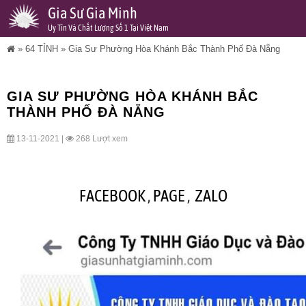
Gia Sư Gia Minh
Uy Tín Và Chất Lượng Số 1 Tại Việt Nam
»
64 TỈNH
»
Gia Sư Phường Hòa Khánh Bắc Thành Phố Đà Nẵng
GIA SƯ PHƯỜNG HÒA KHÁNH BẮC
THÀNH PHỐ ĐÀ NẴNG
13-11-2021 |
268 Lượt xem
FACEBOOK
,
PAGE
,
ZALO