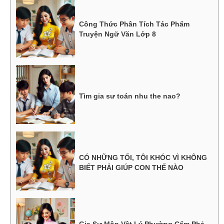
Công Thức Phân Tích Tác Phẩm
Truyện Ngữ Văn Lớp 8
Tìm gia sư toán nhu the nao?
CÓ NHỮNG TỐI, TÔI KHÓC VÌ KHÔNG
BIẾT PHẢI GIÚP CON THẾ NÀO