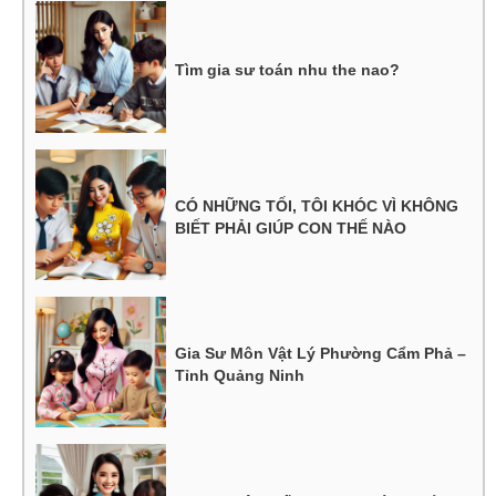
Tìm gia sư toán nhu the nao?
CÓ NHỮNG TỐI, TÔI KHÓC VÌ KHÔNG
BIẾT PHẢI GIÚP CON THẾ NÀO
Gia Sư Môn Vật Lý Phường Cẩm Phả –
Tỉnh Quảng Ninh