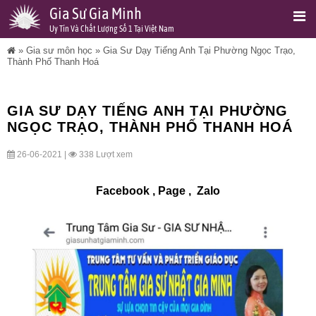
Gia Sư Gia Minh
Uy Tín Và Chất Lượng Số 1 Tại Việt Nam
»
Gia sư môn học
»
Gia Sư Dạy Tiếng Anh Tại Phường Ngọc Trạo,
Thành Phố Thanh Hoá
GIA SƯ DẠY TIẾNG ANH TẠI PHƯỜNG
NGỌC TRẠO, THÀNH PHỐ THANH HOÁ
26-06-2021 |
338 Lượt xem
Facebook
,
Page
,
Zalo