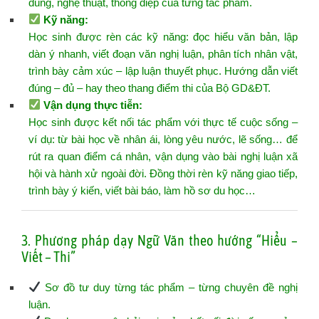
dung, nghệ thuật, thông điệp của từng tác phẩm.
Kỹ năng:
Học sinh được rèn các kỹ năng: đọc hiểu văn bản, lập
dàn ý nhanh, viết đoạn văn nghị luận, phân tích nhân vật,
trình bày cảm xúc – lập luận thuyết phục. Hướng dẫn viết
đúng – đủ – hay theo thang điểm thi của Bộ GD&ĐT.
Vận dụng thực tiễn:
Học sinh được kết nối tác phẩm với thực tế cuộc sống –
ví dụ: từ bài học về nhân ái, lòng yêu nước, lẽ sống… để
rút ra quan điểm cá nhân, vận dụng vào bài nghị luận xã
hội và hành xử ngoài đời. Đồng thời rèn kỹ năng giao tiếp,
trình bày ý kiến, viết bài báo, làm hồ sơ du học…
3. Phương pháp dạy Ngữ Văn theo hướng “Hiểu –
Viết – Thi”
Sơ đồ tư duy từng tác phẩm – từng chuyên đề nghị
luận.