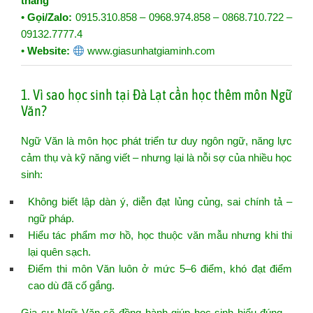
tháng
•
Gọi/Zalo:
0915.310.858 – 0968.974.858 – 0868.710.722 –
09132.7777.4
•
Website:
www.giasunhatgiaminh.com
1. Vì sao học sinh tại Đà Lạt cần học thêm môn Ngữ
Văn?
Ngữ Văn là môn học phát triển tư duy ngôn ngữ, năng lực
cảm thụ và kỹ năng viết – nhưng lại là nỗi sợ của nhiều học
sinh:
Không biết lập dàn ý, diễn đạt lủng củng, sai chính tả –
ngữ pháp.
Hiểu tác phẩm mơ hồ, học thuộc văn mẫu nhưng khi thi
lại quên sạch.
Điểm thi môn Văn luôn ở mức 5–6 điểm, khó đạt điểm
cao dù đã cố gắng.
Gia sư Ngữ Văn sẽ đồng hành giúp học sinh hiểu đúng –