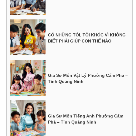
CÓ NHỮNG TỐI, TÔI KHÓC VÌ KHÔNG
BIẾT PHẢI GIÚP CON THẾ NÀO
Gia Sư Môn Vật Lý Phường Cẩm Phả –
Tỉnh Quảng Ninh
Gia Sư Môn Tiếng Anh Phường Cẩm
Phả – Tỉnh Quảng Ninh