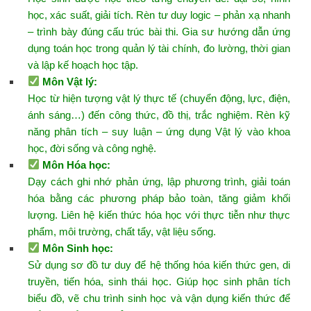
học, xác suất, giải tích. Rèn tư duy logic – phản xạ nhanh
– trình bày đúng cấu trúc bài thi. Gia sư hướng dẫn ứng
dụng toán học trong quản lý tài chính, đo lường, thời gian
và lập kế hoạch học tập.
Môn Vật lý
:
Học từ hiện tượng vật lý thực tế (chuyển động, lực, điện,
ánh sáng…) đến công thức, đồ thị, trắc nghiệm. Rèn kỹ
năng phân tích – suy luận – ứng dụng Vật lý vào khoa
học, đời sống và công nghệ.
Môn Hóa học
:
Dạy cách ghi nhớ phản ứng, lập phương trình, giải toán
hóa bằng các phương pháp bảo toàn, tăng giảm khối
lượng. Liên hệ kiến thức hóa học với thực tiễn như thực
phẩm, môi trường, chất tẩy, vật liệu sống.
Môn Sinh học
:
Sử dụng sơ đồ tư duy để hệ thống hóa kiến thức gen, di
truyền, tiến hóa, sinh thái học. Giúp học sinh phân tích
biểu đồ, vẽ chu trình sinh học và vận dụng kiến thức để