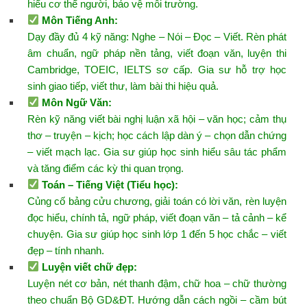
hiểu cơ thể người, bảo vệ môi trường.
Môn Tiếng Anh
:
Dạy đầy đủ 4 kỹ năng: Nghe – Nói – Đọc – Viết. Rèn phát
âm chuẩn, ngữ pháp nền tảng, viết đoạn văn, luyện thi
Cambridge, TOEIC, IELTS sơ cấp. Gia sư hỗ trợ học
sinh giao tiếp, viết thư, làm bài thi hiệu quả.
Môn Ngữ Văn
:
Rèn kỹ năng viết bài nghị luận xã hội – văn học; cảm thụ
thơ – truyện – kịch; học cách lập dàn ý – chọn dẫn chứng
– viết mạch lạc. Gia sư giúp học sinh hiểu sâu tác phẩm
và tăng điểm các kỳ thi quan trọng.
Toán – Tiếng Việt
(Tiểu học):
Củng cố bảng cửu chương, giải toán có lời văn, rèn luyện
đọc hiểu, chính tả, ngữ pháp, viết đoạn văn – tả cảnh – kể
chuyện. Gia sư giúp học sinh lớp 1 đến 5 học chắc – viết
đẹp – tính nhanh.
Luyện viết chữ đẹp
:
Luyện nét cơ bản, nét thanh đậm, chữ hoa – chữ thường
theo chuẩn Bộ GD&ĐT. Hướng dẫn cách ngồi – cầm bút