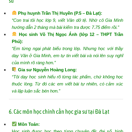
sư
Phụ huynh Trần Thị Huyền (P.5 – Đà Lạt):
“Con trai tôi học lớp 9, viết Văn dở tệ. Nhờ cô Gia Minh
hướng dẫn 2 tháng mà bài kiểm tra được 7.75 điểm rồi.”
Học sinh Võ Thị Ngọc Ánh (lớp 12 – THPT Trần
Phú):
“Em từng ngại phát biểu trong lớp. Nhưng học với thầy
dạy Văn ở Gia Minh, em tự tin viết bài và nói lên suy nghĩ
của mình rõ ràng hơn.”
Gia sư Nguyễn Hoàng Long:
“Tôi dạy học sinh hiểu rõ từng tác phẩm, chứ không học
thuộc lòng. Từ đó các em viết bài tự nhiên, có cảm xúc
và lập luận sắc bén hơn.”
6. Các môn học chính cần học gia sư tại Đà Lạt
Môn Toán
:
Học sinh được học theo từng chuyên đề: đại số, hình