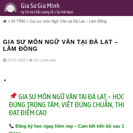
Gia Sư Gia Minh
Uy Tín Và Chất Lượng Số 1 Tại Việt Nam
»
34 TỈNH
»
Gia sư môn Ngữ Văn tại Đà Lạt – Lâm Đồng
GIA SƯ MÔN NGỮ VĂN TẠI ĐÀ LẠT –
LÂM ĐỒNG
22-07-2025 |
191 Lượt xem
GIA SƯ MÔN NGỮ VĂN TẠI ĐÀ LẠT – HỌC
ĐÚNG TRỌNG TÂM, VIẾT ĐÚNG CHUẨN, THI
ĐẠT ĐIỂM CAO
Đăng ký học ngay hôm nay – Cam kết tiến bộ sau 1