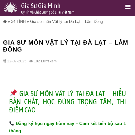
Gia Sư Gia Minh
Uy Tín Và Chất Lượng Số 1 Tại Việt Nam
»
34 TỈNH
»
Gia sư môn Vật lý tại Đà Lạt – Lâm Đồng
GIA SƯ MÔN VẬT LÝ TẠI ĐÀ LẠT – LÂM
ĐỒNG
22-07-2025 |
182 Lượt xem
GIA SƯ MÔN VẬT LÝ TẠI ĐÀ LẠT – HIỂU
BẢN CHẤT, HỌC ĐÚNG TRỌNG TÂM, THI
ĐIỂM CAO
Đăng ký học ngay hôm nay – Cam kết tiến bộ sau 1
tháng