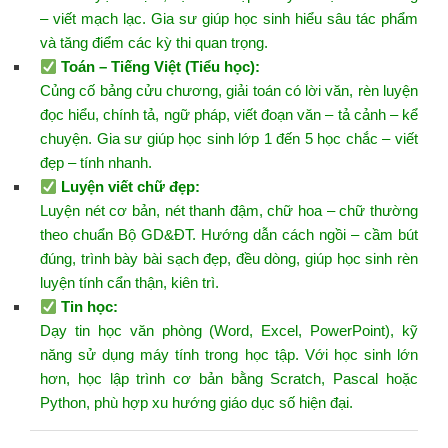
– viết mạch lạc. Gia sư giúp học sinh hiểu sâu tác phẩm
và tăng điểm các kỳ thi quan trọng.
Toán – Tiếng Việt
(Tiểu học):
Củng cố bảng cửu chương, giải toán có lời văn, rèn luyện
đọc hiểu, chính tả, ngữ pháp, viết đoạn văn – tả cảnh – kể
chuyện. Gia sư giúp học sinh lớp 1 đến 5 học chắc – viết
đẹp – tính nhanh.
Luyện viết chữ đẹp
:
Luyện nét cơ bản, nét thanh đậm, chữ hoa – chữ thường
theo chuẩn Bộ GD&ĐT. Hướng dẫn cách ngồi – cầm bút
đúng, trình bày bài sạch đẹp, đều dòng, giúp học sinh rèn
luyện tính cẩn thận, kiên trì.
Tin học
:
Dạy tin học văn phòng (Word, Excel, PowerPoint), kỹ
năng sử dụng máy tính trong học tập. Với học sinh lớn
hơn, học lập trình cơ bản bằng Scratch, Pascal hoặc
Python, phù hợp xu hướng giáo dục số hiện đại.