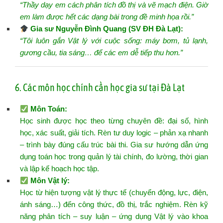
“Thầy dạy em cách phân tích đồ thị và vẽ mạch điện. Giờ
em làm được hết các dạng bài trong đề minh họa rồi.”
Gia sư Nguyễn Đình Quang (SV ĐH Đà Lạt):
“Tôi luôn gắn Vật lý với cuộc sống: máy bơm, tủ lạnh,
gương cầu, tia sáng… để các em dễ tiếp thu hơn.”
6. Các môn học chính cần học gia sư tại Đà Lạt
Môn Toán
:
Học sinh được học theo từng chuyên đề: đại số, hình
học, xác suất, giải tích. Rèn tư duy logic – phản xạ nhanh
– trình bày đúng cấu trúc bài thi. Gia sư hướng dẫn ứng
dụng toán học trong quản lý tài chính, đo lường, thời gian
và lập kế hoạch học tập.
Môn Vật lý
:
Học từ hiện tượng vật lý thực tế (chuyển động, lực, điện,
ánh sáng…) đến công thức, đồ thị, trắc nghiệm. Rèn kỹ
năng phân tích – suy luận – ứng dụng Vật lý vào khoa