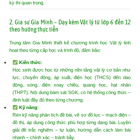
kỳ thi quan trọng.
2. Gia sư Gia Minh – Dạy kèm Vật lý từ lớp 6 đến 12
theo hướng thực tiễn
Trung tâm Gia Minh thiết kế chương trình học Vật lý linh
hoạt theo từng cấp học và trình độ, đảm bảo:
Kiến thức:
Học sinh được học từ những nền tảng vật lý cơ bản như
lực, chuyển động, áp suất, điện học (THCS) đến dao
động, sóng, điện xoay chiều, quang học, hạt nhân
(THPT). Nội dung bám sát SGK, có hệ thống công thức –
định luật đầy đủ theo từng chương.
Kỹ năng:
Rèn kỹ năng phân tích đề bài, vẽ sơ đồ lực – mạch điện –
đồ thị, áp dụng công thức phù hợp từng dạng bài. Luyện
giải đề trắc nghiệm – tự luận, hướng dẫn cách làm bài
nhanh – chính xác – tránh bẫy.