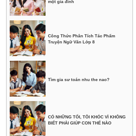
một gia đình
Công Thức Phân Tích Tác Phẩm
Truyện Ngữ Văn Lớp 8
Tìm gia sư toán nhu the nao?
CÓ NHỮNG TỐI, TÔI KHÓC VÌ KHÔNG
BIẾT PHẢI GIÚP CON THẾ NÀO