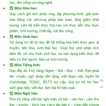
học, đời sống và công nghệ.
Môn Hóa học
:
Dạy cách ghi nhớ phản ứng, lập phương trình, giải toán
hóa bằng các phương pháp bảo toàn, tăng giảm khối
lượng. Liên hệ kiến thức hóa học với thực tiễn như thực
phẩm, môi trường, chất tẩy, vật liệu sống.
Môn Sinh học
:
Sử dụng sơ đồ tư duy để hệ thống hóa kiến thức gen, di
truyền, tiến hóa, sinh thái học. Giúp học sinh phân tích
biểu đồ, vẽ chu trình sinh học và vận dụng kiến thức để
hiểu cơ thể người, bảo vệ môi trường.
Môn Tiếng Anh
:
Dạy đầy đủ 4 kỹ năng: Nghe – Nói – Đọc – Viết. Rèn phát
âm chuẩn, ngữ pháp nền tảng, viết đoạn văn, luyện thi
Cambridge, TOEIC, IELTS sơ cấp. Gia sư hỗ trợ học
sinh giao tiếp, viết thư, làm bài thi hiệu quả.
Môn Ngữ Văn
:
Rèn kỹ năng viết bài nghị luận xã hội – văn học; cảm thụ
thơ – truyện – kịch; học cách lập dàn ý – chọn dẫn chứng