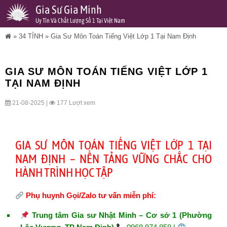
Gia Sư Gia Minh
Uy Tín Và Chất Lượng Số 1 Tại Việt Nam
»
34 TỈNH
»
Gia Sư Môn Toán Tiếng Việt Lớp 1 Tại Nam Định
GIA SƯ MÔN TOÁN TIẾNG VIỆT LỚP 1
TẠI NAM ĐỊNH
21-08-2025 |
177 Lượt xem
GIA SƯ MÔN TOÁN TIẾNG VIỆT LỚP 1 TẠI
NAM ĐỊNH – NỀN TẢNG VỮNG CHẮC CHO
HÀNH TRÌNH HỌC TẬP
Phụ huynh Gọi/Zalo tư vấn miễn phí:
Trung tâm Gia sư Nhật Minh – Cơ sở 1 (Phường