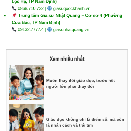
Lộc Hạ, TP Nam Định)
0868.710.722 |
giasuquockhanh.vn
Trung tâm Gia sư Nhật Quang – Cơ sở 4 (Phường
Cửa Bắc, TP Nam Định)
09132.7777.4 |
giasunhatquang.vn
Xem nhiều nhất
Muốn thay đổi giáo dục, trước hết
người lớn phải thay đổi
Giáo dục không chỉ là điểm số, mà còn
là nhân cách và trái tim