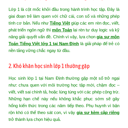
Lớp 1 là cột mốc khởi đầu trong hành trình học tập. Đây là
giai đoạn trẻ làm quen với chữ cái, con số và những phép
tính cơ bản. Nếu như
Tiếng Việt
giúp các em rèn đọc, viết,
phát triển ngôn ngữ thì
môn Toán
lại rèn tư duy logic và kỹ
năng giải quyết vấn đề. Chính vì vậy, lựa chọn
gia sư môn
Toán Tiếng Việt lớp 1 tại Nam Định
là giải pháp để trẻ có
nền tảng vững chắc ngay từ đầu.
2. Khó khăn học sinh lớp 1 thường gặp
Học sinh lớp 1 tại Nam Định thường gặp một số trở ngại
như: chưa quen với môi trường học tập mới, chậm đọc –
viết, viết sai chính tả, hoặc lúng túng với các phép cộng trừ.
Những hạn chế này nếu không khắc phục sớm sẽ gây
hổng kiến thức trong các năm tiếp theo. Phụ huynh vì bận
rộn khó có thể theo sát con, vì vậy
gia sư kèm cặp riêng
trở thành lựa chọn hiệu quả.