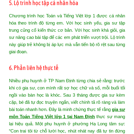
5. Lộ trình học tập cá nhân hóa
Chương trình học Toán và Tiếng Việt lớp 1 được cá nhân
hóa theo trình độ từng em. Với học sinh yếu, gia sư tập
trung củng cố kiến thức cơ bản. Với học sinh khá giỏi, gia
sư nâng cao bài tập để các em phát triển vượt trội. Lộ trình
này giúp trẻ không bị áp lực mà vẫn tiến bộ rõ rệt sau từng
giai đoạn.
6. Phần liên hệ thực tế
Nhiều phụ huynh ở TP Nam Định từng chia sẻ rằng: trước
khi có gia sư, con mình rất sợ học chữ và số, mỗi buổi tối
ngồi vào bàn học là khóc. Sau 3 tháng được gia sư kèm
cặp, bé đã tự đọc truyện ngắn, viết chính tả rõ ràng và làm
bài toán nhanh hơn. Đây là minh chứng thực tế rằng
gia sư
môn Toán Tiếng Việt lớp 1 tại Nam Định
thực sự mang
lại hiệu quả. Một phụ huynh ở phường Hạ Long tâm sự:
“Con trai tôi từ chỗ lười học, nhút nhát nay đã tự tin đứng